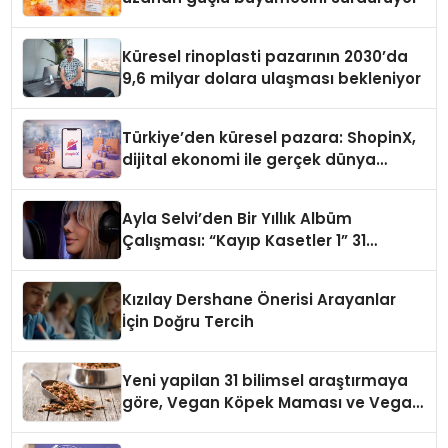
Küresel rinoplasti pazarının 2030’da
9,6 milyar dolara ulaşması bekleniyor
Türkiye’den küresel pazara: ShopinX,
dijital ekonomi ile gerçek dünya
alışverişini bir araya getirmeyi
hedefliyor
Ayla Selvi’den Bir Yıllık Albüm
Çalışması: “Kayıp Kasetler 1” 31
Temmuz’da Çıktı
Kızılay Dershane Önerisi Arayanlar
İçin Doğru Tercih
Yeni yapilan 31 bilimsel araştırmaya
göre, Vegan Köpek Maması ve Vegan
Kedi Mamasının İyi Sindirildiğini
Ortaya Koydu