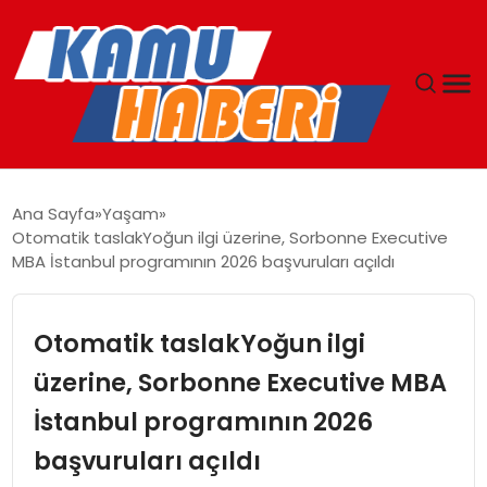
ANASAYFA
Ana Sayfa
Yaşam
Otomatik taslakYoğun ilgi üzerine, Sorbonne Executive
YAŞAM
MBA İstanbul programının 2026 başvuruları açıldı
GÜNCEL
Otomatik taslakYoğun ilgi
MAGAZIN
üzerine, Sorbonne Executive MBA
İstanbul programının 2026
EKONOMI
başvuruları açıldı
SPOR