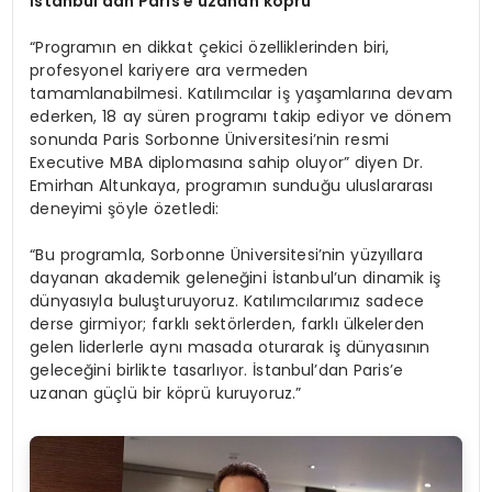
İstanbul
’
dan Paris
’
e uzanan k
ö
prü
“Programın en dikkat çekici özelliklerinden biri,
profesyonel kariyere ara vermeden
tamamlanabilmesi. Katılımcılar iş yaşamlarına devam
ederken, 18 ay süren programı takip ediyor ve dönem
sonunda Paris Sorbonne Üniversitesi’nin resmi
Executive MBA diplomasına sahip oluyor” diyen Dr.
Emirhan Altunkaya, programın sunduğu uluslararası
deneyimi şöyle özetledi:
“Bu programla, Sorbonne Üniversitesi’nin yüzyıllara
dayanan akademik geleneğini İstanbul’un dinamik iş
dünyasıyla buluşturuyoruz. Katılımcılarımız sadece
derse girmiyor; farklı sektörlerden, farklı ülkelerden
gelen liderlerle aynı masada oturarak iş dünyasının
geleceğini birlikte tasarlıyor. İstanbul’dan Paris’e
uzanan güçlü bir köprü kuruyoruz.”