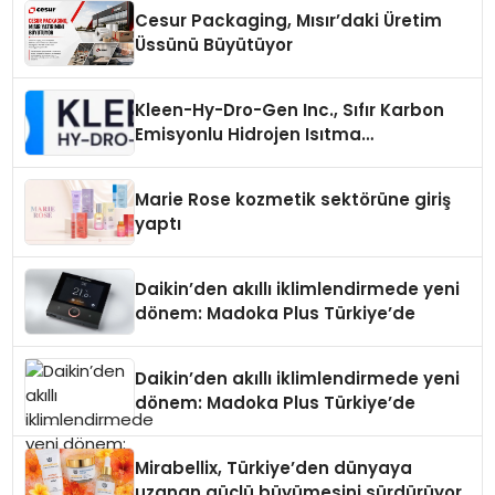
Cesur Packaging, Mısır’daki Üretim
Üssünü Büyütüyor
Kleen-Hy-Dro-Gen Inc., Sıfır Karbon
Emisyonlu Hidrojen Isıtma
Teknolojisinde ISO ve TSSA
Düzenleyici Onaylarını Aldı
Marie Rose kozmetik sektörüne giriş
yaptı
Daikin’den akıllı iklimlendirmede yeni
dönem: Madoka Plus Türkiye’de
Daikin’den akıllı iklimlendirmede yeni
dönem: Madoka Plus Türkiye’de
Mirabellix, Türkiye’den dünyaya
uzanan güçlü büyümesini sürdürüyor