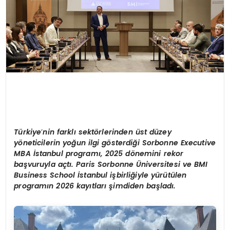
Türkiye
’
nin farklı sekt
ö
rlerinden ü
st d
üzey
y
ö
neticilerin yoğun ilgi g
ö
sterdiğ
i Sorbonne Executive
MBA
İstanbul programı, 2025 d
ö
nemini rekor
başvuruyla açtı
. Paris Sorbonne
Ü
niversitesi ve BMI
Business School İstanbul işbirliğiyle yürütülen
programın 2026 kayıtları şimdiden başladı.