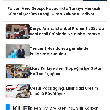
Falcon Aero Group, Havacılıkta Türkiye Merkezli
Küresel Çözüm Ortağı Olma Yolunda İlerliyor
Derya Arms, İstanbul Prohunt 2026’da
yeni nesil ürünlerini ve global marka
vizyonunu sergiledi
Tencent Hy3 dünya genelinde
kullanıma sunuldu
Mars Türkiye’den “Köpeğini İşe Götür
Haftası” çağrısı
Cesur Packaging, Mısır’daki Üretim
Üssünü Büyütüyor
Kleen-Hy-Dro-Gen Inc., Sıfır Karbon