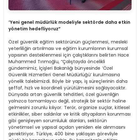
“
Yeni genel müdürlük modeliyle sekt
ö
rde daha etkin
y
ö
netim hedefliyoruz”
Özel güvenlik eğitim sektörünün güçlenmesi, mesleki
yeterliliğin artırılması ve eğitim kurumlarının kurumsal
yapısının desteklenmesi için çalıştıklarını belirten Hace
Muhammed Tırımoğlu, “Çalıştayda öncelikli
gündemimiz, İçişleri Bakanlığı bünyesinde ‘Özel
Güvenlik Hizmetleri Genel Müdürlüğü’ kurulmasına
yönelik talebimizdi. Böyle bir yapı, iş süreçlerinin daha
şeffaf, hızlı ve koordineli yürütülmesini sağlayacaktır.
Dünyada artan güvenlik tehditleri, özel güvenliğin
yalnızca tamamlayıcı değil, stratejik bir sektör haline
gelmesini zorunlu kılıyor. Terör, organize suçlar, kitlesel
etkinlikler, siber saldırılar ve kritik altyapıların korunması
gibi genişleyen sorumluluk alanları, sektörün
yönetimsel ve yapısal açıdan yeniden ele alınmasını
gerektiriyor. Türkiye, 400 bine yaklaşan görevliyle