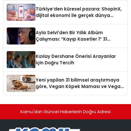
Türkiye’den küresel pazara: ShopinX,
dijital ekonomi ile gerçek dünya
alışverişini bir araya getirmeyi
hedefliyor
Ayla Selvi’den Bir Yıllık Albüm
Çalışması: “Kayıp Kasetler 1” 31
Temmuz’da Çıktı
Kızılay Dershane Önerisi Arayanlar
İçin Doğru Tercih
Yeni yapilan 31 bilimsel araştırmaya
göre, Vegan Köpek Maması ve Vegan
Kedi Mamasının İyi Sindirildiğini
Ortaya Koydu
Kamu'dan Güncel Haberlerin Doğru Adresi