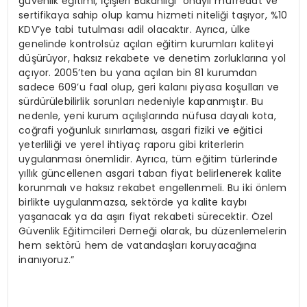
güvenlik eğitimi, İçişleri Bakanlığı onaylı müfredat ve
sertifikaya sahip olup kamu hizmeti niteliği taşıyor, %10
KDV’ye tabi tutulması adil olacaktır. Ayrıca, ülke
genelinde kontrolsüz açılan eğitim kurumları kaliteyi
düşürüyor, haksız rekabete ve denetim zorluklarına yol
açıyor. 2005’ten bu yana açılan bin 81 kurumdan
sadece 609’u faal olup, geri kalanı piyasa koşulları ve
sürdürülebilirlik sorunları nedeniyle kapanmıştır. Bu
nedenle, yeni kurum açılışlarında nüfusa dayalı kota,
coğrafi yoğunluk sınırlaması, asgari fiziki ve eğitici
yeterliliği ve yerel ihtiyaç raporu gibi kriterlerin
uygulanması önemlidir. Ayrıca, tüm eğitim türlerinde
yıllık güncellenen asgari taban fiyat belirlenerek kalite
korunmalı ve haksız rekabet engellenmeli. Bu iki önlem
birlikte uygulanmazsa, sektörde ya kalite kaybı
yaşanacak ya da aşırı fiyat rekabeti sürecektir. Özel
Güvenlik Eğitimcileri Derneği olarak, bu düzenlemelerin
hem sektörü hem de vatandaşları koruyacağına
inanıyoruz.”