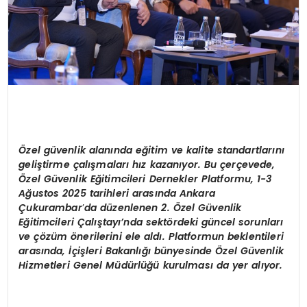
Özel güvenlik alanında eğitim ve kalite standartlarını
geli
ştirme çalışmaları hız kazanıyor. Bu çerç
evede,
Özel Güvenlik Eğitimcileri Dernekler Platformu, 1-3
Ağustos 2025 tarihleri arasında Ankara
Çukurambar
’
da d
üzenlenen 2. Özel Güvenlik
Eğitimcileri Çalıştayı’nda sekt
ö
rdeki gü
ncel so
runları
ve
çözüm
ö
nerilerini ele aldı. Platformun beklentileri
arasında, İçişleri Bakanlığı bünyesinde Özel Güvenlik
Hizmetleri Genel Müdürlüğü kurulması da yer alıyor.