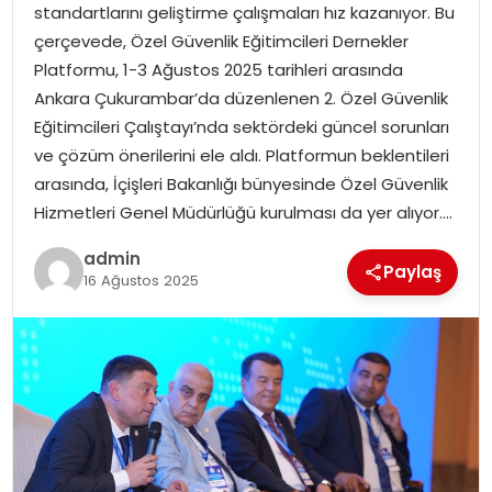
standartlarını geliştirme çalışmaları hız kazanıyor. Bu
çerçevede, Özel Güvenlik Eğitimcileri Dernekler
TEKNOLOJI
Platformu, 1-3 Ağustos 2025 tarihleri arasında
Ankara Çukurambar’da düzenlenen 2. Özel Güvenlik
EĞITIM
Eğitimcileri Çalıştayı’nda sektördeki güncel sorunları
ve çözüm önerilerini ele aldı. Platformun beklentileri
GENEL
arasında, İçişleri Bakanlığı bünyesinde Özel Güvenlik
Hizmetleri Genel Müdürlüğü kurulması da yer alıyor….
admin
Paylaş
16 Ağustos 2025