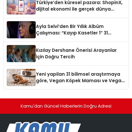
Türkiye’den küresel pazara: ShopinX,
dijital ekonomi ile gerçek dünya
alışverişini bir araya getirmeyi
hedefliyor
Ayla Selvi’den Bir Yıllık Albüm
Çalışması: “Kayıp Kasetler 1” 31
Temmuz’da Çıktı
Kızılay Dershane Önerisi Arayanlar
İçin Doğru Tercih
Yeni yapilan 31 bilimsel araştırmaya
göre, Vegan Köpek Maması ve Vegan
Kedi Mamasının İyi Sindirildiğini
Ortaya Koydu
Kamu'dan Güncel Haberlerin Doğru Adresi