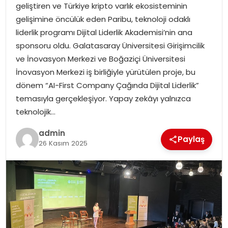
geliştiren ve Türkiye kripto varlık ekosisteminin
gelişimine öncülük eden Paribu, teknoloji odaklı
TEKNOLOJI
liderlik programı Dijital Liderlik Akademisi’nin ana
sponsoru oldu. Galatasaray Üniversitesi Girişimcilik
EĞITIM
ve İnovasyon Merkezi ve Boğaziçi Üniversitesi
İnovasyon Merkezi iş birliğiyle yürütülen proje, bu
GENEL
dönem “AI-First Company Çağında Dijital Liderlik”
temasıyla gerçekleşiyor. Yapay zekâyı yalnızca
teknolojik…
admin
Paylaş
26 Kasım 2025