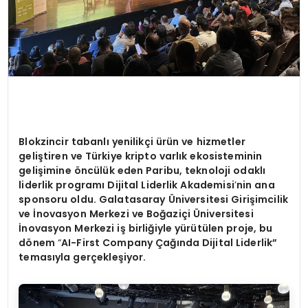
Blokzincir tabanlı yenilikçi ürün ve hizmetler
geliştiren ve Türkiye kripto varlık ekosisteminin
gelişimine
ö
ncülük eden Paribu, teknoloji odaklı
liderlik programı Dijital Liderlik Akademisi
’
nin ana
sponsoru oldu. Galatasaray
Ü
niversitesi Girişimcilik
ve İnovasyon Merkezi ve Boğ
azi
çi
Ü
niversitesi
İnovasyon Merkezi iş birliğiyle yürütülen proje, bu
d
ö
nem
“
AI-First Company
Çağında Dijital Liderlik”
temas
ıyla gerçekleşiyor.