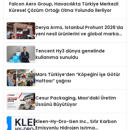
Falcon Aero Group, Havacılıkta Türkiye Merkezli
Küresel Çözüm Ortağı Olma Yolunda İlerliyor
Derya Arms, İstanbul Prohunt 2026’da
yeni nesil ürünlerini ve global marka
vizyonunu sergiledi
Tencent Hy3 dünya genelinde
kullanıma sunuldu
Mars Türkiye’den “Köpeğini İşe Götür
Haftası” çağrısı
Cesur Packaging, Mısır’daki Üretim
Üssünü Büyütüyor
Kleen-Hy-Dro-Gen Inc., Sıfır Karbon
Emisyonlu Hidrojen Isıtma