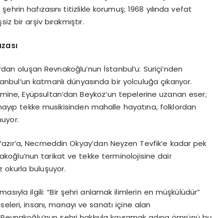
ehrin hafızasını titizlikle korumuş; 1968 yılında vefat
z bir arşiv bırakmıştır.
ızası
rdan oluşan Revnakoğlu’nun İstanbul’u: Suriçi’nden
stanbul’un katmanlı dünyasında bir yolculuğa çıkarıyor.
klimine, Eyüpsultan’dan Beykoz’un tepelerine uzanan eser;
almayıp tekke musikisinden mahalle hayatına, folklordan
nuyor.
Yazır’a, Necmeddin Okyay’dan Neyzen Tevfik’e kadar pek
vnakoğlu’nun tarikat ve tekke terminolojisine dair
z okurla buluşuyor.
asıyla ilgili: “Bir şehri anlamak ilimlerin en müşkülüdür”
eleri, insanı, manayı ve sanatı içine alan
ı. Revnakoğlu’nun şehri hakkıyla kavramak adına ömrünü bu