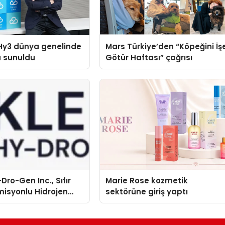
Hy3 dünya genelinde
Mars Türkiye’den “Köpeğini İş
a sunuldu
Götür Haftası” çağrısı
Dro-Gen Inc., Sıfır
Marie Rose kozmetik
isyonlu Hidrojen
sektörüne giriş yaptı
knolojisinde ISO ve
nleyici Onaylarını