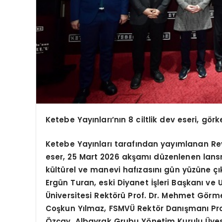
Ketebe Yayınları’nın 8 ciltlik dev eseri, görk
Ketebe Yayınları tarafından yayımlanan Rev
eser, 25 Mart 2026 akşamı düzenlenen lans
kültürel ve manevi hafızasını gün yüzüne ç
Ergün Turan, eski Diyanet İşleri Başkanı ve U
Üniversitesi Rektörü Prof. Dr. Mehmet Gör
Coşkun Yılmaz, FSMVÜ Rektör Danışmanı Pro
Özçay, Albayrak Grubu Yönetim Kurulu Üyes