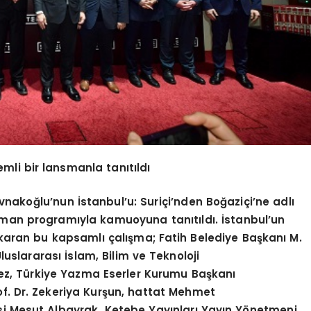
emli bir lansmanla tanıtıldı
nakoğlu’nun İstanbul’u: Suriçi’nden Boğaziçi’ne adlı
man programıyla kamuoyuna tanıtıldı. İstanbul’un
ıkaran bu kapsamlı çalışma; Fatih Belediye Başkanı M.
luslararası İslam, Bilim ve Teknoloji
mez, Türkiye Yazma Eserler Kurumu Başkanı
f. Dr. Zekeriya Kurşun, hattat Mehmet
i Mesut Albayrak, Ketebe Yayınları Yayın Yönetmeni