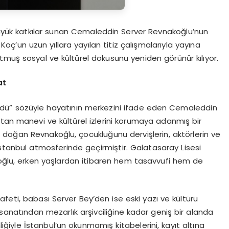
 büyük katkılar sunan Cemaleddin Server Revnakoğlu’nun
oç’un uzun yıllara yayılan titiz çalışmalarıyla yayına
tmuş sosyal ve kültürel dokusunu yeniden görünür kılıyor.
at
dü” sözüyle hayatının merkezini ifade eden Cemaleddin
utan manevi ve kültürel izlerini korumaya adanmış bir
da doğan Revnakoğlu, çocukluğunu dervişlerin, aktörlerin ve
 İstanbul atmosferinde geçirmiştir. Galatasaray Lisesi
koğlu, erken yaşlardan itibaren hem tasavvufi hem de
feti, babası Server Bey’den ise eski yazı ve kültürü
sanatından mezarlık arşivciliğine kadar geniş bir alanda
iğiyle İstanbul’un okunmamış kitabelerini, kayıt altına