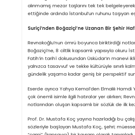
alınmamış mezar taşlarını tek tek belgeleyerek ş
ettiğinde ardında İstanbul’un ruhunu taşıyan eşsi
Suriçi’nden Boğaziçi’ne Uzanan Bir Şehir Haf
Revnakoğlu’nun ömrü boyunca biriktirdiği notla
Boğaziçi’ne, 8 ciltlik kapsamlı yapısıyla okuru İ
Fatih’in tarihî dokusundan Üsküdar’ın manevi i
yalnızca tasavvuf ve tekke kültürüyle sınırlı k
gündelik yaşama kadar geniş bir perspektif su
Eserde ayrıca Yahya Kemal’den Elmalılı Hamdi 
çok önemli isimle ilgili hatıralar yer alırken; Re
notlarından oluşan kapsamlı bir sözlük de ilk ke
Prof. Dr. Mustafa Koç yayına hazırladığı bu çalışm
sözleriyle başlayan Mustafa Koç, şehri; müesses
“cami” (kapsayıcı) bir kavram olarak tanımlad