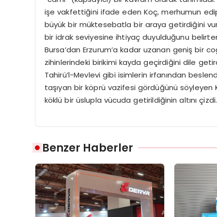
işe vakfettiğini ifade eden Koç, merhumun edip,
büyük bir müktesebatla bir araya getirdiğini vur
bir idrak seviyesine ihtiyaç duyulduğunu belirte
Bursa’dan Erzurum’a kadar uzanan geniş bir coğ
zihinlerindeki birikimi kayda geçirdiğini dile get
Tahirü’l-Mevlevi gibi isimlerin irfanından besle
taşıyan bir köprü vazifesi gördüğünü söyleyen K
köklü bir üslupla vücuda getirildiğinin altını çizdi
Benzer Haberler