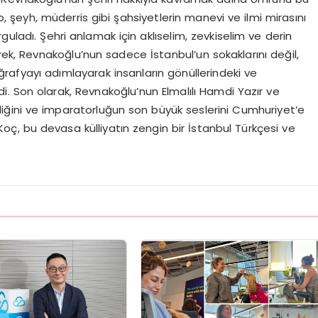
 şeyh, müderris gibi şahsiyetlerin manevi ve ilmi mirasını
guladı. Şehri anlamak için aklıselim, zevkiselim ve derin
rek, Revnakoğlu’nun sadece İstanbul’un sokaklarını değil,
rafyayı adımlayarak insanların gönüllerindeki ve
irdi. Son olarak, Revnakoğlu’nun Elmalılı Hamdi Yazır ve
ndiğini ve imparatorluğun son büyük seslerini Cumhuriyet’e
oç, bu devasa külliyatın zengin bir İstanbul Türkçesi ve
.