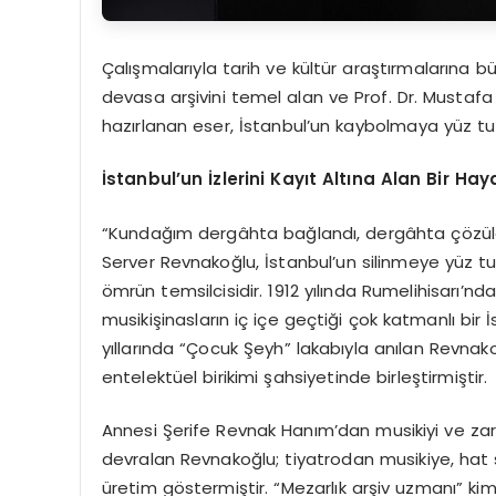
Çalışmalarıyla tarih ve kültür araştırmalarına
devasa arşivini temel alan ve Prof. Dr. Mustafa K
hazırlanan eser, İstanbul’un kaybolmaya yüz tu
İstanbul’un İzlerini Kayıt Altına Alan Bir Hay
“Kundağım dergâhta bağlandı, dergâhta çözül
Server Revnakoğlu, İstanbul’un silinmeye yüz t
ömrün temsilcisidir. 1912 yılında Rumelihisarı’n
musikişinasların iç içe geçtiği çok katmanlı bir
yıllarında “Çocuk Şeyh” lakabıyla anılan Revna
entelektüel birikimi şahsiyetinde birleştirmiştir.
Annesi Şerife Revnak Hanım’dan musikiyi ve zara
devralan Revnakoğlu; tiyatrodan musikiye, hat 
üretim göstermiştir. “Mezarlık arşiv uzmanı” kiml