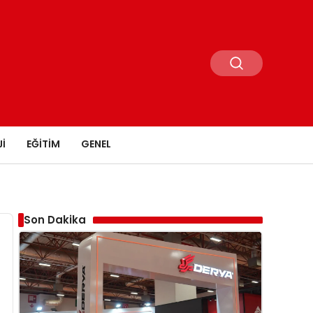
I
EĞITIM
GENEL
Son Dakika