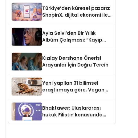
Türkiye’den küresel pazara:
ShopinX, dijital ekonomi ile
gerçek dünya alışverişini bir
araya getirmeyi hedefliyor
Ayla Selvi’den Bir Yıllık
Albüm Çalışması: “Kayıp
Kasetler 1” 31 Temmuz’da
Çıktı
Kızılay Dershane Önerisi
Arayanlar İçin Doğru Tercih
Yeni yapilan 31 bilimsel
araştırmaya göre, Vegan
Köpek Maması ve Vegan
Kedi Mamasının İyi
Bhaktawer: Uluslararası
Sindirildiğini Ortaya Koydu
hukuk Filistin konusunda
çifte standart uyguluyor