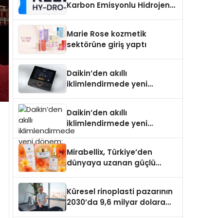
Karbon Emisyonlu Hidrojen
Isıtma Teknolojisinde ISO ve
TSSA Düzenleyici Onaylarını
Marie Rose kozmetik
Aldı
sektörüne giriş yaptı
Daikin’den akıllı
iklimlendirmede yeni
dönem: Madoka Plus
Türkiye’de
Daikin’den akıllı
iklimlendirmede yeni
dönem: Madoka Plus
Türkiye’de
Mirabellix, Türkiye’den
dünyaya uzanan güçlü
büyümesini sürdürüyor
Küresel rinoplasti pazarının
2030’da 9,6 milyar dolara
ulaşması bekleniyor