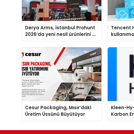
Derya Arms, İstanbul Prohunt
Tencent 
2026’da yeni nesil ürünlerini ve
kullanım
global marka vizyonunu
sergiledi
Cesur Packaging, Mısır’daki
Kleen-Hy-
Üretim Üssünü Büyütüyor
Karbon Em
Isıtma Te
TSSA Düze
Aldı