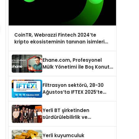
CoinTR, Webrazzi Fintech 2024’te
kripto ekosisteminin tanınan isimlerini
ağırlayacak
Ehane.com, Profesyonel
Mülk Yönetimi İle Boş Konut
Stokunu Eritecek
Filtrasyon sektörü, 28-30
Ağustos’ta IFTEX 2025’te
buluşacak
Yerli BT şirketinden
sürdürülebilirlik ve
dijitalleşme odaklı özel
etkinlik
Yerli kuyumculuk