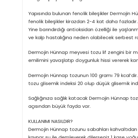
Yapısında bulunan fenolik bileşikler Dermojin H
fenolik bileşikler kirazdan 2-4 kat daha fazladı
Yine barındırdığı antioksidan özelliği ile yaşlan
ve kalp hastalığına neden olabilecek serbest ra
Dermojin Hünnap meyvesi tozu lif zengini bir mey
emilimini yavaşlatıp doygunluk hissi vererek k
Dermojin Hünnap tozunun 100 gramı 79 kcal’dir.
tozu glisemik indeksi 20 olup düşük glisemik ind
Sağlığınıza sağlık katacak Dermojin Hünnap t
açısından büyük fayda var.
KULLANIMI NASILDIR?
Dermojin Hünnap tozunu sabahları kahvaltıdan 
kaynar su ile demleyerek dilerseniz 1 kase yoğurt