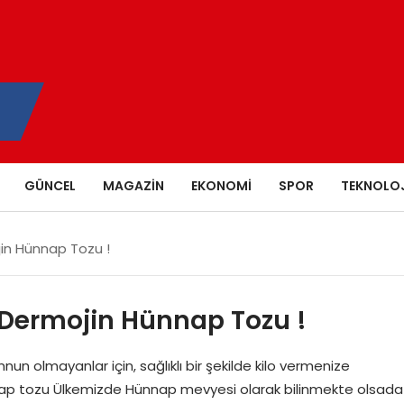
GÜNCEL
MAGAZIN
EKONOMI
SPOR
TEKNOLOJ
jin Hünnap Tozu !
 Dermojin Hünnap Tozu !
n olmayanlar için, sağlıklı bir şekilde kilo vermenize
nnap tozu Ülkemizde Hünnap mevyesi olarak bilinmekte olsada