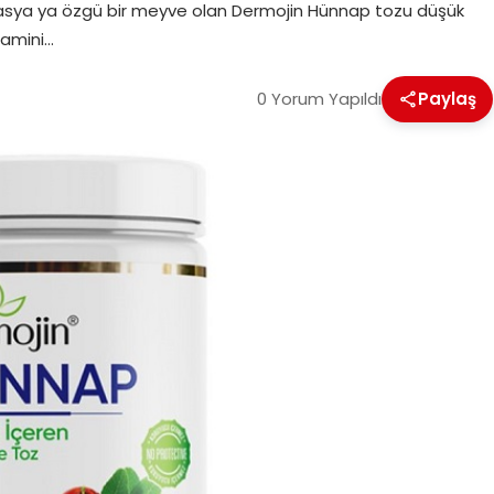
y asya ya özgü bir meyve olan Dermojin Hünnap tozu düşük
itamini…
0 Yorum Yapıldı
Paylaş