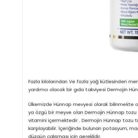
Fazla kilolarından Ve fazla yağ kütlesinden memn
yardımcı olacak bir gıda takviyesi Dermojin Hü
Ülkemizde Hünnap mevyesi olarak bilinmekte ol
ya özgü bir meyve olan Dermojin Hünnap tozu dü
vitamini içermektedir . Dermojin Hünnap tozu t
karşılayabilir. İçeriğinde bulunan potasyum, m
düzgün çalışması için gereklidir.