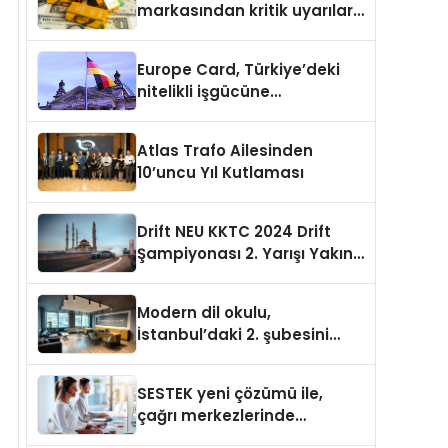
markasından kritik uyarılar:
Doğru seçim yatırımınızı
şekillendirir
Europe Card, Türkiye’deki
nitelikli işgücüne
Almanya’da kariyer fırsatı
sununuyor
Atlas Trafo Ailesinden
10’uncu Yıl Kutlaması
Drift NEU KKTC 2024 Drift
Şampiyonası 2. Yarışı Yakın
Doğu Kampüsünde
Gerçekleştirildi
Modern dil okulu,
İstanbul’daki 2. şubesini
açıyor
SESTEK yeni çözümü ile,
çağrı merkezlerinde
kapasite planlama