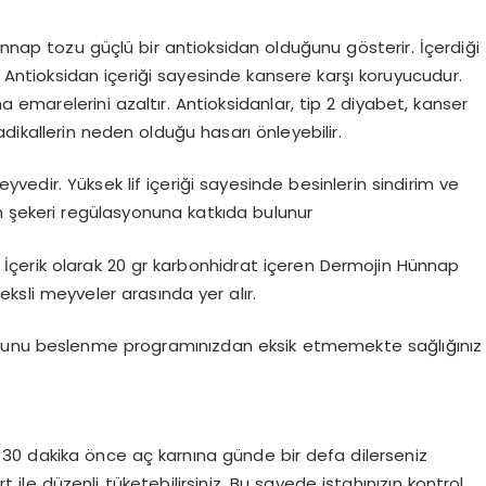
ünnap tozu güçlü bir antioksidan olduğunu gösterir. İçerdiği
r. Antioksidan içeriği sayesinde kansere karşı koruyucudur.
ma emarelerini azaltır. Antioksidanlar, tip 2 diyabet, kanser
dikallerin neden olduğu hasarı önleyebilir.
vedir. Yüksek lif içeriği sayesinde besinlerin sindirim ve
an şekeri regülasyonuna katkıda bulunur
 İçerik olarak 20 gr karbonhidrat içeren Dermojin Hünnap
eksli meyveler arasında yer alır.
ozunu beslenme programınızdan eksik etmemekte sağlığınız
30 dakika önce aç karnına günde bir defa dilerseniz
 ile düzenli tüketebilirsiniz. Bu sayede iştahınızın kontrol