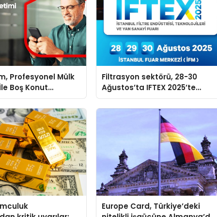
m, Profesyonel Mülk
Filtrasyon sektörü, 28-30
İle Boş Konut
Ağustos’ta IFTEX 2025’te
ritecek
buluşacak
umculuk
Europe Card, Türkiye’deki
an kritik uyarılar:
nitelikli işgücüne Almanya’da