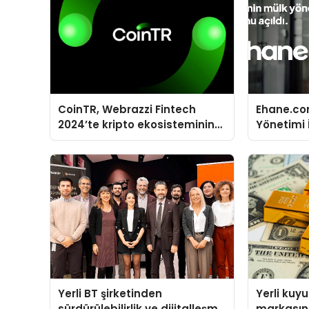
CoinTR, Webrazzi Fintech
Ehane.co
2024’te kripto ekosisteminin
Yönetimi 
tanınan isimlerini ağırlayacak
Stokunu E
Yerli BT şirketinden
Yerli kuy
sürdürülebilirlik ve dijitalleşme
markasınd