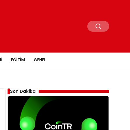
I
EĞITIM
GENEL
Son Dakika