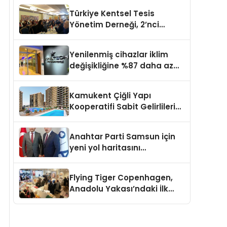
verimliliğini 4 kat artırıyor
Türkiye Kentsel Tesis
Yönetim Derneği, 2’nci
Yönetim Kurulu Çalışma
Kampı düzenlendi
Yenilenmiş cihazlar iklim
değişikliğine %87 daha az
katıda bulunuyor
Kamukent Çiğli Yapı
Kooperatifi Sabit Gelirlileri
Hayallerindeki Eve
Kavuşturacak
Anahtar Parti Samsun için
yeni yol haritasını
açıklayacak
Flying Tiger Copenhagen,
Anadolu Yakası’ndaki İlk
Mağazasını Açtı