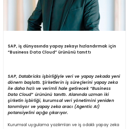
SAP, i
ş
d
ü
nyas
ı
nda yapay zekay
ı
h
ı
zland
ı
rmak i
ç
in
“Business Data Cloud” ü
r
ü
n
ü
n
ü
tan
ı
tt
ı
SAP, Databricks iş
birli
ğ
iyle veri ve yapay zekada yeni
d
ö
nem ba
ş
latt
ı.
Ş
irketlerin i
ş
s
ü
re
ç
lerini yapay zeka
ile daha h
ı
zl
ı
ve verimli hale getirecek
“Business
Data Cloud” ü
r
ü
n
ü
n
ü
tan
ı
tt
ı
. Alan
ı
nda uzman iki
ş
irketin i
ş
birli
ğ
i, kurumsal veri y
ö
netimini yeniden
tan
ı
ml
ı
yor ve yapay zeka arac
ı
(Agentic AI)
potansiyelini a
çığ
a
çı
kar
ı
yor.
Kurumsal uygulama yazılımları ve iş odaklı yapay zeka