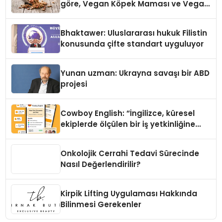
göre, Vegan Köpek Maması ve Vegan
Kedi Mamasının İyi Sindirildiğini
Ortaya Koydu
Bhaktawer: Uluslararası hukuk Filistin
konusunda çifte standart uyguluyor
Yunan uzman: Ukrayna savaşı bir ABD
projesi
Cowboy English: “İngilizce, küresel
ekiplerde ölçülen bir iş yetkinliğine
dönüşüyor”
Onkolojik Cerrahi Tedavi Sürecinde
Nasıl Değerlendirilir?
Kirpik Lifting Uygulaması Hakkında
Bilinmesi Gerekenler