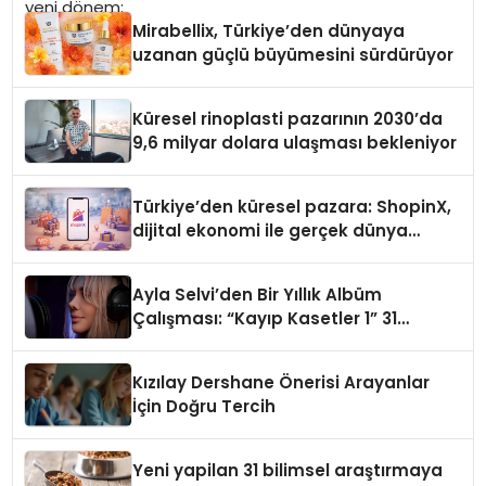
Mirabellix, Türkiye’den dünyaya
uzanan güçlü büyümesini sürdürüyor
Küresel rinoplasti pazarının 2030’da
9,6 milyar dolara ulaşması bekleniyor
Türkiye’den küresel pazara: ShopinX,
dijital ekonomi ile gerçek dünya
alışverişini bir araya getirmeyi
hedefliyor
Ayla Selvi’den Bir Yıllık Albüm
Çalışması: “Kayıp Kasetler 1” 31
Temmuz’da Çıktı
Kızılay Dershane Önerisi Arayanlar
İçin Doğru Tercih
Yeni yapilan 31 bilimsel araştırmaya