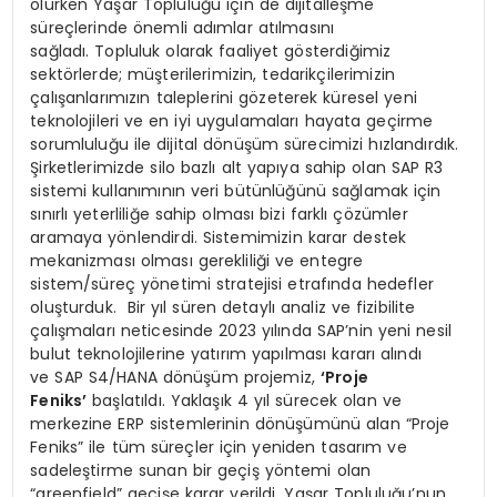
olurken Yaşar Topluluğu için de dijitalleşme
süreçlerinde önemli adımlar atılmasını
sağladı. Topluluk olarak faaliyet gösterdiğimiz
sektörlerde; müşterilerimizin, tedarikçilerimizin
çalışanlarımızın taleplerini gözeterek küresel yeni
teknolojileri ve en iyi uygulamaları hayata geçirme
sorumluluğu ile dijital dönüşüm sürecimizi hızlandırdık.
Şirketlerimizde silo bazlı alt yapıya sahip olan SAP R3
sistemi kullanımının veri bütünlüğünü sağlamak için
sınırlı yeterliliğe sahip olması bizi farklı çözümler
aramaya yönlendirdi. Sistemimizin karar destek
mekanizması olması gerekliliği ve entegre
sistem/süreç yönetimi stratejisi etrafında hedefler
oluşturduk. Bir yıl süren detaylı analiz ve fizibilite
çalışmaları neticesinde 2023 yılında SAP’nin yeni nesil
bulut teknolojilerine yatırım yapılması kararı alındı
ve SAP S4/HANA dönüşüm projemiz,
‘Proje
Feniks’
başlatıldı. Yaklaşık 4 yıl sürecek olan ve
merkezine ERP sistemlerinin dönüşümünü alan “Proje
Feniks” ile tüm süreçler için yeniden tasarım ve
sadeleştirme sunan bir geçiş yöntemi olan
“greenfield” geçişe karar verildi. Yaşar Topluluğu’nun