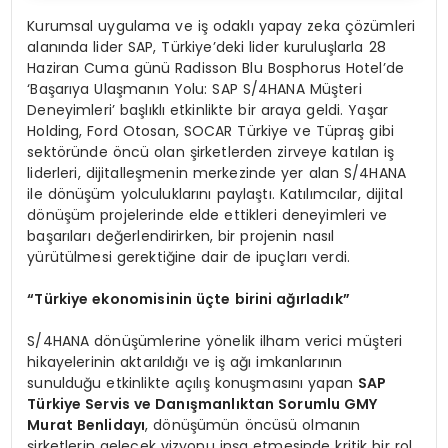
Kurumsal uygulama ve iş odaklı yapay zeka çözümleri
alanında lider SAP, Türkiye’deki lider kuruluşlarla 28
Haziran Cuma günü Radisson Blu Bosphorus Hotel’de
‘Başarıya Ulaşmanın Yolu: SAP S/4HANA Müşteri
Deneyimleri’ başlıklı etkinlikte bir araya geldi. Yaşar
Holding, Ford Otosan, SOCAR Türkiye ve Tüpraş gibi
sektöründe öncü olan şirketlerden zirveye katılan iş
liderleri, dijitalleşmenin merkezinde yer alan S/4HANA
ile dönüşüm yolculuklarını paylaştı. Katılımcılar, dijital
dönüşüm projelerinde elde ettikleri deneyimleri ve
başarıları değerlendirirken, bir projenin nasıl
yürütülmesi gerektiğine dair de ipuçları verdi.
“Türkiye ekonomisinin üçte birini ağırladık”
S/4HANA dönüşümlerine yönelik ilham verici müşteri
hikayelerinin aktarıldığı ve iş ağı imkanlarının
sunulduğu etkinlikte açılış konuşmasını yapan
SAP
Türkiye Servis ve Danışmanlıktan Sorumlu GMY
Murat Benlidayı
, dönüşümün öncüsü olmanın
şirketlerin gelecek vizyonu inşa etmesinde kritik bir rol