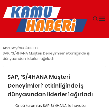
ANASAYFA
Ana Sayfa
GÜNCEL
SAP, ‘S/4HANA Müşteri Deneyimleri’ etkinliğinde iş
YAŞAM
dünyasından liderleri ağırladı
GÜNCEL
SAP, ‘S/4HANA Müşteri
MAGAZIN
Deneyimleri’ etkinliğinde iş
dünyasından liderleri ağırladı
EKONOMI
Öncü kurumlar, SAP S/4HANA ile hayata
SPOR