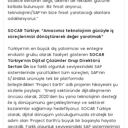
sadece kendinin değil, ülkenin de rekabet gücüne
katkıda bulunuyor. Biz fırsat arıyoruz,
teknolojinin/SAP’nin bize fırsat yaratacağı alanlara
odaklanıyoruz.”
SOCAR Türkiye: “Amacımız teknolojinin gücüyle iş
süreçlerimizi dönüştürerek değer yaratmak”
Türkiye’nin en büyük dış yatırımcısı ve entegre
endüstri grubu olarak faaliyet gösteren
SOCAR
Türkiye’nin Dijital Çözümler Grup Direktörü
Sertan Ün
ise farklı olgunluk seviyesindeki SAP
sistemlerinde yürüttükleri tüm süreçleri, SAP’nin
S/4HANA ürünüyle tek bir platformda
birleştirdikleri “Project Earth” adlı projenin hikayesini şu
sözlerle paylaştı: “Enerji sektöründe dijitalleşmenin
öncüsü olarak, 2020’den bu yana teknolojinin desteği
ile iş dönüşümünü gerçekleştirmeyi ve sektörel
kazanımlar sağlamayı hedefliyoruz. SOCAR Türkiye
olarak, dijital dönüşüm yolculuğumuzda stratejik bir
adım olan ‘Project Earth’ü büyük bir başarıyla hayata
geçirdik. Farklı olgunluk seviyesindeki SAP sistemlerimizi