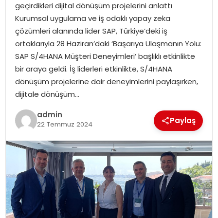
geçirdikleri dijital dönüşüm projelerini anlattı
Kurumsal uygulama ve iş odaklı yapay zeka
TEKNOLOJI
çözümleri alanında lider SAP, Türkiye’deki iş
ortaklarıyla 28 Haziran’daki ‘Başarıya Ulaşmanın Yolu:
EĞITIM
SAP S/4HANA Müşteri Deneyimleri’ başlıklı etkinlikte
bir araya geldi. İş liderleri etkinlikte, S/4HANA
GENEL
dönüşüm projelerine dair deneyimlerini paylaşırken,
dijitale dönüşüm…
admin
Paylaş
22 Temmuz 2024