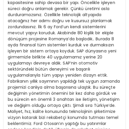
kapasitesine sahip devasa bir yapı. Öncelikle işleyen
süreci doğru anlamak gerekir. Çünkü üretimi asla
durduramazsınız. Özellikle teknolojik altyapıda
atacağınız her adımı doğru ve kusursuz planlamak
zordundasınız. İlk 6 ay Ford’un kendi sistemlerini
mevcut yapıyı koruduk. Akabinde 80 kişilik bir ekiple
dönüşüm projesine Romanya’da başladık.. Burada 8
ayda finansal tüm sistemleri kurduk ve durmaksızın
işleyen bir sistem ortaya koyduk. SAP dünyasına yeni
girmemizle birlikte 40 uygulamamız yerine 20
uygulamayı devreye aldık. SAP’nin otomotiv
sektöründeki bütün deneyimi ve başarılı
uygulamalarıyla tüm yapıyı yeniden dizayn ettik.
Fabrikanın yıllık sayımının yapıldığı tek uygun zamanda
projemizi canlıya alma başarısına ulaştık. Bu süreçte
değişimin yönetimin önemini bir kez daha gördük ve
bu sürecin en önemli 3 anahtarı ise iletişim, yönetişim
ve değişim olduğu ortaya çıktı. Şimdi sıra Türkiye’de.
Maliyet, hız, kalite konusunda teknolojinin şirketimize
vizyon katarak bizi rekabetçi konumda tutması temel
beklentimiz. Ford Otosan’ın yaptığı bu yatırımlar