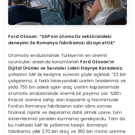
Ford Otosan: “SAP
’
nin otomotiv sekt
ö
ründeki
deneyimi ile Romanya fabrikamızı dizayn ettik”
Otomotiv endüstrisinde Türkiye’nin en önemli
oyuncuları arasında konumlanan
Ford Otosan’ın
Dijital
Ü
rünler ve Servisler Lideri Hayriye Karadeniz
,
yollarının SAP ile kesişme sürecini şöyle açıkladı: “23 bin
çalışanımız, 4 farklı lokasyondaki üretim tesislerimiz ve
yılda 750 bin adedi aşkın araç üretim kapasitemizle
otomotiv endüstrisinde önemli bir payımız var. %90’ı
ihracat oranına sahip olan kapsamlı iş hacmimizde
Ford’un Romanya fabrikasının satın alımı sonrası
finansal, lojistik ve depolama dahil olmak üzere, tüm
sistemlerimizi yeniden kurmamız gerekiyordu. Tam da
bu noktada SAP ile yollarımız kesişti. Romanya
fabrikamız yıllık 270 bin araç ve 350 bin motor üretme