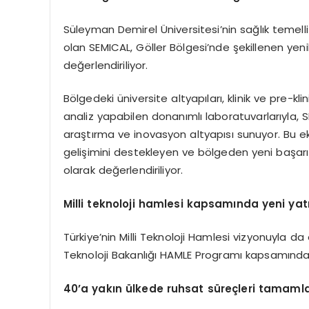
Süleyman Demirel Üniversitesi’nin sağlık temelli ü
olan SEMICAL, Göller Bölgesi’nde şekillenen yenil
değerlendiriliyor.
Bölgedeki üniversite altyapıları, klinik ve pre-k
analiz yapabilen donanımlı laboratuvarlarıyla, SE
araştırma ve inovasyon altyapısı sunuyor. Bu ek
gelişimini destekleyen ve bölgeden yeni başar
olarak değerlendiriliyor.
Milli teknoloji hamlesi kapsamında yeni yat
Türkiye’nin Milli Teknoloji Hamlesi vizyonuyla 
Teknoloji Bakanlığı HAMLE Programı kapsamında r
40
’
a yakın
ü
lkede ruhsat süreçleri tamaml