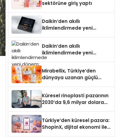
sektörüne giriş yaptı
Daikin’den akıllı
iklimlendirmede yeni
dönem: Madoka Plus
Türkiye’de
Daikin’den akıllı
iklimlendirmede yeni
dönem: Madoka Plus
Türkiye’de
Mirabellix, Türkiye’den
dünyaya uzanan güçlü
büyümesini sürdürüyor
Küresel rinoplasti pazarının
2030’da 9,6 milyar dolara
ulaşması bekleniyor
Türkiye’den küresel pazara:
ShopinX, dijital ekonomi ile
gerçek dünya alışverişini bir