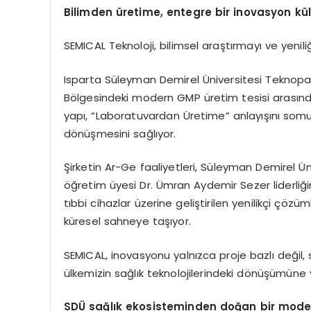
Bilimden
ü
retime, e
ntegre
bir inovasyon kü
SEMICAL Teknoloji, bilimsel araştırmayı ve yenil
Isparta Süleyman Demirel Üniversitesi Teknopar
Bölgesindeki modern GMP üretim tesisi arasınd
yapı, “Laboratuvardan Üretime” anlayışını somut
dönüşmesini sağlıyor.
Şirketin Ar-Ge faaliyetleri, Süleyman Demirel Ün
öğretim üyesi Dr. Ümran Aydemir Sezer liderliğ
tıbbi cihazlar üzerine geliştirilen yenilikçi çözüm
küresel sahneye taşıyor.
SEMICAL, inovasyonu yalnızca proje bazlı değil, 
ülkemizin sağlık teknolojilerindeki dönüşümüne y
SDÜ sağlık ekosisteminden doğan bir m
ode