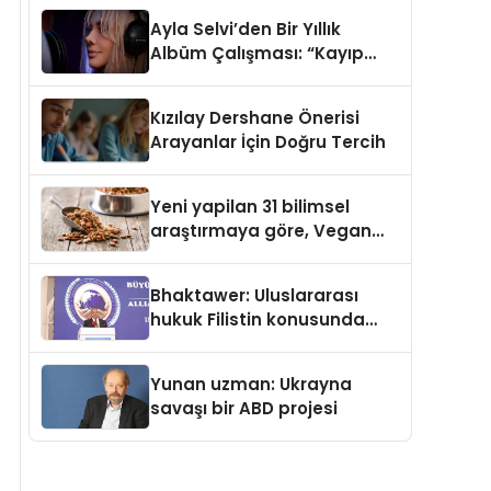
araya getirmeyi hedefliyor
Ayla Selvi’den Bir Yıllık
Albüm Çalışması: “Kayıp
Kasetler 1” 31 Temmuz’da
Çıktı
Kızılay Dershane Önerisi
Arayanlar İçin Doğru Tercih
Yeni yapilan 31 bilimsel
araştırmaya göre, Vegan
Köpek Maması ve Vegan
Kedi Mamasının İyi
Bhaktawer: Uluslararası
Sindirildiğini Ortaya Koydu
hukuk Filistin konusunda
çifte standart uyguluyor
Yunan uzman: Ukrayna
savaşı bir ABD projesi