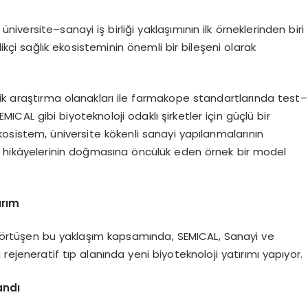
niversite–sanayi iş birliği yaklaşımının ilk örneklerinden biri
ikçi sağlık ekosisteminin önemli bir bileşeni olarak
linik araştırma olanakları ile farmakope standartlarında test–
MICAL gibi biyoteknoloji odaklı şirketler için güçlü bir
osistem, üniversite kökenli sanayi yapılanmalarının
ı hikâyelerinin doğmasına öncülük eden örnek bir model
ırım
da örtüşen bu yaklaşım kapsamında, SEMICAL, Sanayi ve
ejeneratif tıp alanında yeni biyoteknoloji yatırımı yapıyor.
andı