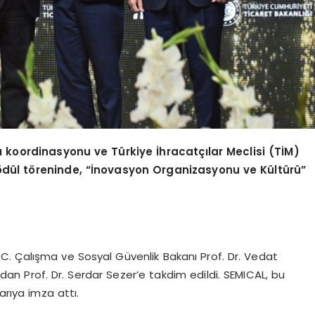
ğı koordinasyonu ve Türkiye İhracatçılar Meclisi (TİM)
ö
dül t
ö
reninde,
“İnovasyon Organizasyonu ve Kültürü”
T.C. Çalışma ve Sosyal Güvenlik Bakanı Prof. Dr. Vedat
an Prof. Dr. Serdar Sezer’e takdim edildi. SEMICAL, bu
arıya imza attı.