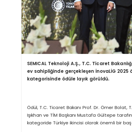
SEMICAL Teknoloji A.Ş., T.C. Ticaret Bakanlı
ev sahipliğinde gerçekleşen İ
novaL
İG 2025
kategorisinde
ö
dü
le lay
ık g
ö
rüldü.
Ödül, T.C. Ticaret Bakanı Prof. Dr. Ömer Bolat, 
Işıkhan ve TİM Başkanı Mustafa Gültepe tarafınd
kategoride Türkiye ikincisi olarak önemli bir baş