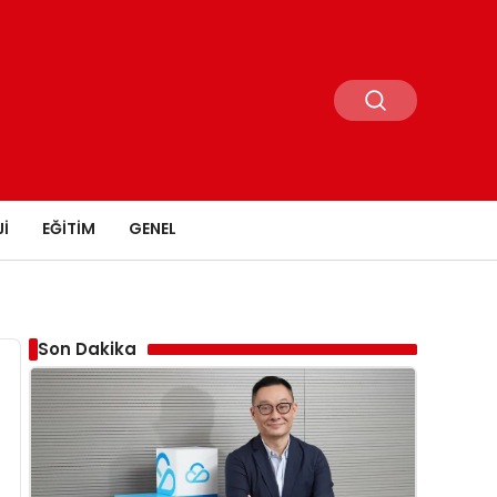
I
EĞITIM
GENEL
Son Dakika