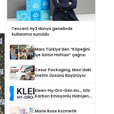
Tencent Hy3 dünya genelinde
kullanıma sunuldu
Mars Türkiye’den “Köpeğini
İşe Götür Haftası” çağrısı
Cesur Packaging, Mısır’daki
Üretim Üssünü Büyütüyor
Kleen-Hy-Dro-Gen Inc., Sıfır
Karbon Emisyonlu Hidrojen
Isıtma Teknolojisinde ISO ve
TSSA Düzenleyici Onaylarını
Marie Rose kozmetik
Aldı