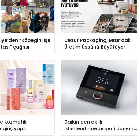
iye’den “Köpeğini İşe
Cesur Packaging, Mısır’daki
tası” çağrısı
Üretim Üssünü Büyütüyor
se kozmetik
Daikin’den akıllı
 giriş yaptı
iklimlendirmede yeni dönem:
Madoka Plus Türkiye’de