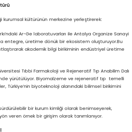
ltürü
iği kurumsal kültürünün merkezine yerleştirerek:
kı’ndaki Ar-Ge laboratuvarları ile Antalya Organize Sanayi
a entegre, üretime dönük bir ekosistem oluşturuyor.Bu
laştırarak akademik bilgi birikiminin endüstriyel üretime
iversitesi Tıbbi Farmakoloji ve Rejeneratif Tıp Anabilim Dalı
inde yürütülüyor. Biyomalzeme ve rejeneratif tıp temelli
ler, Türkiye’nin biyoteknoloji alanındaki bilimsel birikimini
sürdürülebilir bir kurum kimliği olarak benimseyerek,
ön veren örnek bir girişim olarak tanımlanıyor.
l