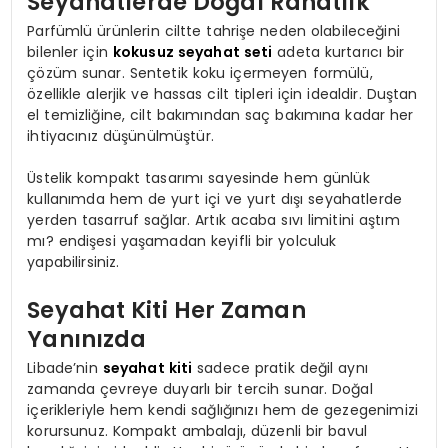
Seyahatlerde Doğal Rahatlık
Parfümlü ürünlerin ciltte tahrişe neden olabileceğini
bilenler için
kokusuz seyahat seti
adeta kurtarıcı bir
çözüm sunar. Sentetik koku içermeyen formülü,
özellikle alerjik ve hassas cilt tipleri için idealdir. Duştan
el temizliğine, cilt bakımından saç bakımına kadar her
ihtiyacınız düşünülmüştür.
Üstelik kompakt tasarımı sayesinde hem günlük
kullanımda hem de yurt içi ve yurt dışı seyahatlerde
yerden tasarruf sağlar. Artık acaba sıvı limitini aştım
mı? endişesi yaşamadan keyifli bir yolculuk
yapabilirsiniz.
Seyahat Kiti Her Zaman
Yanınızda
Libade’nin
seyahat kiti
sadece pratik değil aynı
zamanda çevreye duyarlı bir tercih sunar. Doğal
içerikleriyle hem kendi sağlığınızı hem de gezegenimizi
korursunuz. Kompakt ambalajı, düzenli bir bavul