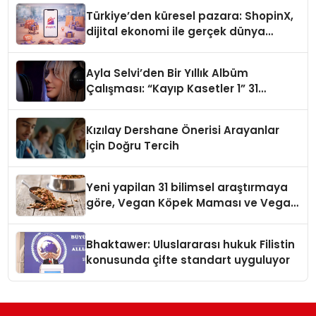
Türkiye’den küresel pazara: ShopinX,
dijital ekonomi ile gerçek dünya
alışverişini bir araya getirmeyi
hedefliyor
Ayla Selvi’den Bir Yıllık Albüm
Çalışması: “Kayıp Kasetler 1” 31
Temmuz’da Çıktı
Kızılay Dershane Önerisi Arayanlar
İçin Doğru Tercih
Yeni yapilan 31 bilimsel araştırmaya
göre, Vegan Köpek Maması ve Vegan
Kedi Mamasının İyi Sindirildiğini
Ortaya Koydu
Bhaktawer: Uluslararası hukuk Filistin
konusunda çifte standart uyguluyor