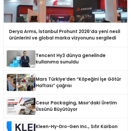
Derya Arms, İstanbul Prohunt 2026’da yeni nesil
ürünlerini ve global marka vizyonunu sergiledi
Tencent Hy3 dünya genelinde
kullanıma sunuldu
Mars Türkiye’den “Köpeğini İşe Götür
Haftası” çağrısı
Cesur Packaging, Mısır’daki Üretim
Üssünü Büyütüyor
Kleen-Hy-Dro-Gen Inc., Sıfır Karbon