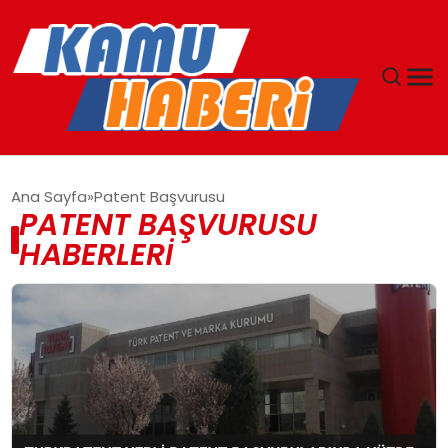
ANASAYFA
Ana Sayfa
Patent Başvurusu
PATENT BAŞVURUSU
YAŞAM
HABERLERI
GÜNCEL
MAGAZIN
EKONOMI
SPOR