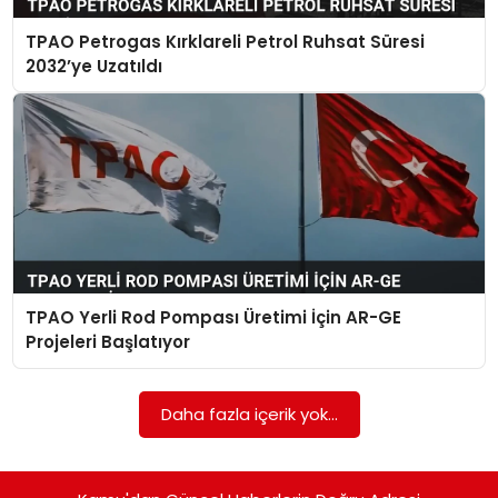
TPAO Petrogas Kırklareli Petrol Ruhsat Süresi
TEKNOLOJI
2032’ye Uzatıldı
EĞITIM
GENEL
TPAO Yerli Rod Pompası Üretimi İçin AR-GE
Projeleri Başlatıyor
Daha fazla içerik yok...