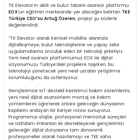
TK Elevator’ın akıllı ve bulut tabanlı asansör platformu
EOX
’un eğitimin merkezinde yer alacağını belirten
TKE
Türkiye CEO
’
su Artuğ Özeren
, projeyi şu sözlerle
değerlendirdi:
“TK Elevator olarak kentsel mobilite alanında
dijitalleşmeye, bulut teknolojilerine ve yapay zeka
uygulamalarına öncülük eden bir teknoloji şirketiyiz.
Yeni nesil asansör platformumuz EOX ile dijital
vizyonumuzu Türkiye’deki projelere taşırken, bu
teknolojiyi yönetecek yeni nesil ustaları yetiştirme
sorumluluğunu da üstleniyoruz.
Gençlerimize IoT destekli kestirimci bakım sistemlerini,
yeni nesil dijital asansörlerin montaj ve bakım
yöntemlerini öğreterek onlara geleceğin dünyasının
kapılarını aralayan bir kariyer rotası sunuyoruz.
Programımızı stajlar, profesyonel mentorluk süreçleri
ve istihdam imkanları ile destekleyerek gençlerimizi
geleceğin dijital dünyasına tam donanımlı
profesyoneller olarak hazırlamayı ve TKE saha