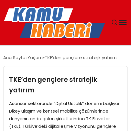
ANASAYFA
Ana Sayfa
Yaşam
TKE’den gençlere stratejik yatırım
YAŞAM
TKE’den gençlere stratejik
GÜNCEL
yatırım
MAGAZIN
Asansör sektöründe “Dijital Ustalık” dönemi başlıyor
Dikey ulaşım ve kentsel mobilite çözümlerinde
EKONOMI
dünyanın önde gelen şirketlerinden TK Elevator
(TKE), Türkiye’deki dijitalleşme vizyonunu gençlere
SPOR