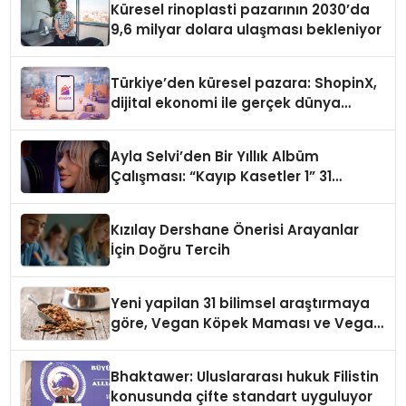
Küresel rinoplasti pazarının 2030’da
9,6 milyar dolara ulaşması bekleniyor
Türkiye’den küresel pazara: ShopinX,
dijital ekonomi ile gerçek dünya
alışverişini bir araya getirmeyi
hedefliyor
Ayla Selvi’den Bir Yıllık Albüm
Çalışması: “Kayıp Kasetler 1” 31
Temmuz’da Çıktı
Kızılay Dershane Önerisi Arayanlar
İçin Doğru Tercih
Yeni yapilan 31 bilimsel araştırmaya
göre, Vegan Köpek Maması ve Vegan
Kedi Mamasının İyi Sindirildiğini
Ortaya Koydu
Bhaktawer: Uluslararası hukuk Filistin
konusunda çifte standart uyguluyor