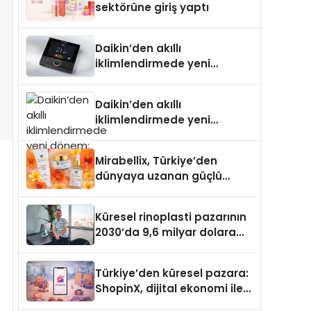
sektörüne giriş yaptı
Daikin’den akıllı
iklimlendirmede yeni
dönem: Madoka Plus
Türkiye’de
Daikin’den akıllı
iklimlendirmede yeni
dönem: Madoka Plus
Türkiye’de
Mirabellix, Türkiye’den
dünyaya uzanan güçlü
büyümesini sürdürüyor
Küresel rinoplasti pazarının
2030’da 9,6 milyar dolara
ulaşması bekleniyor
Türkiye’den küresel pazara:
ShopinX, dijital ekonomi ile
gerçek dünya alışverişini bir