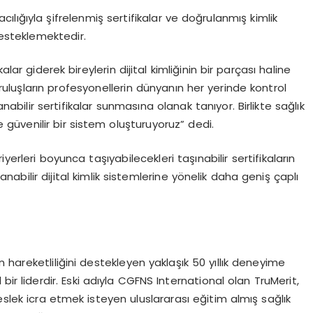
ac
ı
l
ığı
yla
ş
ifrelenmi
ş
sertifikalar ve do
ğ
rulanm
ış
kimlik
esteklemektedir.
lar giderek bireylerin dijital kimli
ğ
inin bir par
ç
as
ı
haline
rulu
ş
lar
ı
n profesyonellerin d
ü
nyan
ı
n her yerinde kontrol
anabilir sertifikalar sunmas
ı
na olanak tan
ı
yor. Birlikte sa
ğ
l
ı
k
e g
ü
venilir bir sistem olu
ş
turuyoruz” dedi.
ariyerleri boyunca ta
şı
yabilecekleri ta
şı
nabilir sertifikalar
ı
n
lanabilir dijital kimlik sistemlerine y
ö
nelik daha geni
ş ç
apl
ı
n hareketlili
ğ
ini destekleyen yakla
şı
k 50 y
ı
ll
ı
k deneyime
 bir liderdir. Eski ad
ı
yla CGFNS International olan TruMerit,
slek icra etmek isteyen uluslararas
ı
e
ğ
itim alm
ış
sa
ğ
l
ı
k