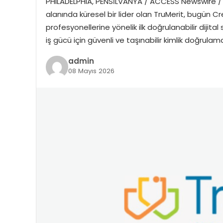
PHILADELPHIA, PENSİLVANYA / ACCESS Newswire / 8
alanında küresel bir lider olan TruMerit, bugün Cr
profesyonellerine yönelik ilk doğrulanabilir dijital 
iş gücü için güvenli ve taşınabilir kimlik doğrula
admin
08 Mayıs 2026