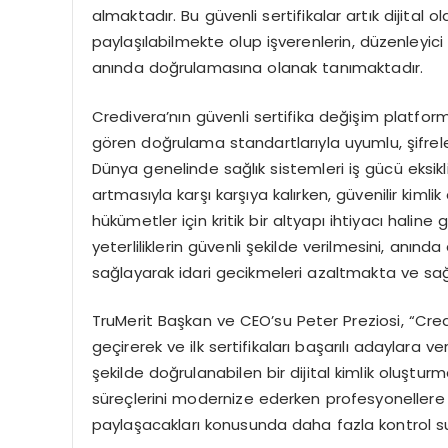
almaktad
ı
r. Bu g
ü
venli sertifikalar art
ı
k dijital 
payla
şı
labilmekte olup i
ş
verenlerin, d
ü
zenleyici
an
ı
nda do
ğ
rulamas
ı
na olanak tan
ı
maktad
ı
r.
Credivera
’
n
ı
n g
ü
venli sertifika de
ğ
i
ş
im platfor
g
ö
ren do
ğ
rulama standartlar
ı
yla uyumlu,
ş
ifre
D
ü
nya genelinde sa
ğ
l
ı
k sistemleri i
ş
g
ü
c
ü
eksikl
artmas
ı
yla kar
şı
kar
şı
ya kal
ı
rken, g
ü
venilir kimlik
h
ü
k
ü
metler i
ç
in kritik bir altyap
ı
ihtiyac
ı
haline 
yeterliliklerin g
ü
venli
ş
ekilde verilmesini, an
ı
nda
sa
ğ
layarak idari gecikmeleri azaltmakta ve sa
TruMerit Ba
ş
kan ve CEO
’
su Peter Preziosi, “Cred
ge
ç
irerek ve ilk sertifikalar
ı
ba
ş
ar
ı
l
ı
adaylara ver
ş
ekilde do
ğ
rulanabilen bir dijital kimlik olu
ş
turm
s
ü
re
ç
lerini modernize ederken profesyonellere
payla
ş
acaklar
ı
konusunda daha fazla kontrol 