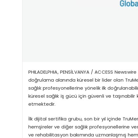
PHILADELPHIA, PENS
İ
LVANYA /
ACCESS Newswire
do
ğ
rulama alan
ı
nda k
ü
resel bir lider olan TruM
sa
ğ
l
ı
k profesyonellerine y
ö
nelik ilk do
ğ
rulanabili
k
ü
resel sa
ğ
l
ı
k i
ş
g
ü
c
ü
i
ç
in g
ü
venli ve ta
şı
nabilir 
etmektedir.
İ
lk dijital sertifika grubu, son bir y
ı
l i
ç
inde TruMer
hem
ş
ireler ve di
ğ
er sa
ğ
l
ı
k profesyonellerine ver
ve
rehabilitasyon bak
ı
m
ı
nda uzmanla
ş
m
ış
he