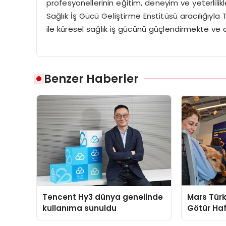
profesyonellerinin e
ğ
itim, deneyim ve yeterlilikl
Sa
ğ
l
ı
k
İş
G
ü
c
ü
Geli
ş
tirme Enstit
ü
s
ü
arac
ı
l
ığı
yla 
ile k
ü
resel sa
ğ
l
ı
k i
ş
g
ü
c
ü
n
ü
g
üç
lendirmekte ve a
Benzer Haberler
Tencent Hy3 dünya genelinde
Mars Türk
kullanıma sunuldu
Götür Haf