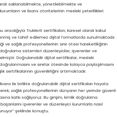
olarak saklanabilmekte, y
ö
netilebilmekte ve
 kurumlar
ı
n ve lisans otoritelerinin mesleki yeterlilikleri
mu arac
ı
l
ığı
yla TruMerit sertifikalar
ı
, k
ü
resel olarak kabul
lenmi
ş
ve tahrif edilemez dijital formatlarda sunulmaktad
ı
r.
i
ğ
i ve sa
ğ
l
ı
k profesyonellerinin s
ı
n
ı
r
ö
tesi hareketlili
ğ
inin
 do
ğ
rulama sistemleri d
ü
zenleyiciler, i
ş
verenler ve
gelmi
ş
tir. Do
ğ
rulanabilir dijital sertifikalar, mesleki
 do
ğ
rulanmas
ı
n
ı
ve s
ı
n
ı
rlar
ö
tesinde kolayca payla
şı
lmas
ı
n
ı
ğ
l
ı
k sertifikalar
ı
n
ı
n g
ü
venilirli
ğ
ini art
ı
rmaktad
ı
r.
ivera ile birlikte do
ğ
rulanabilir dijital sertifikalar
ı
hayata
erek, sa
ğ
l
ı
k profesyonellerinin d
ü
nyan
ı
n her yerinde g
ü
venli
as
ı
na katk
ı
sa
ğ
l
ı
yoruz. Bu giri
ş
im, kimlik do
ğ
rulama
 ba
ş
ar
ı
lar
ı
n
ı
i
ş
verenler ve d
ü
zenleyici kurumlarla nas
ı
l
sunuyor”
ş
eklinde konu
ş
tu.