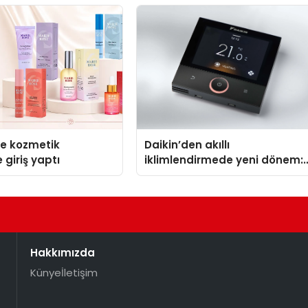
se kozmetik
Daikin’den akıllı
 giriş yaptı
iklimlendirmede yeni dönem:
Madoka Plus Türkiye’de
Hakkımızda
Künye
İletişim