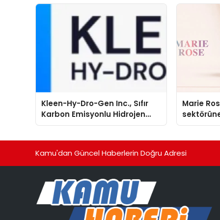
Kleen-Hy-Dro-Gen Inc., Sıfır
Marie Ro
Karbon Emisyonlu Hidrojen
sektörüne
Isıtma Teknolojisinde ISO ve
TSSA Düzenleyici Onaylarını
Aldı
Kamu'dan Güncel Haberlerin Doğru Adresi