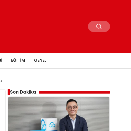
I
EĞITIM
GENEL
du
Son Dakika