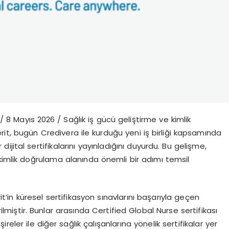
/ 8 May
ı
s 2026 /
Sa
ğ
l
ı
k i
ş
g
ü
c
ü
geli
ş
tirme ve kimlik
erit, bug
ü
n Credivera ile kurdu
ğ
u yeni i
ş
birli
ğ
i kapsam
ı
nda
r dijital sertifikalar
ı
n
ı
yay
ı
nlad
ığı
n
ı
duyurdu. Bu geli
ş
me,
kimlik do
ğ
rulama alan
ı
nda
ö
nemli bir ad
ı
m
ı
temsil
it
’
in k
ü
resel sertifikasyon s
ı
navlar
ı
n
ı
ba
ş
ar
ı
yla ge
ç
en
ilmi
ş
tir. Bunlar aras
ı
nda
Certified Global Nurse sertifikas
ı
m
ş
ireler ile di
ğ
er sa
ğ
l
ı
k
ç
al
ış
anlar
ı
na y
ö
nelik sertifikalar yer