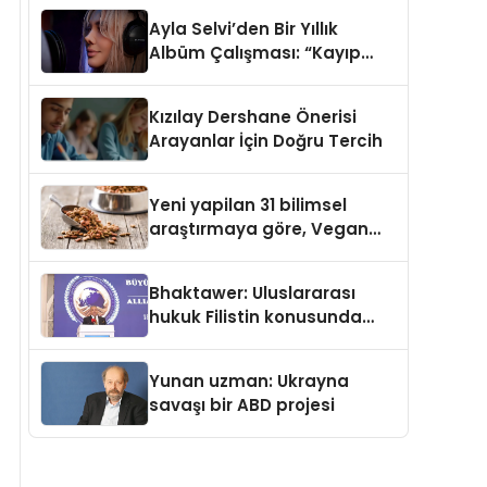
araya getirmeyi hedefliyor
Ayla Selvi’den Bir Yıllık
Albüm Çalışması: “Kayıp
Kasetler 1” 31 Temmuz’da
Çıktı
Kızılay Dershane Önerisi
Arayanlar İçin Doğru Tercih
Yeni yapilan 31 bilimsel
araştırmaya göre, Vegan
Köpek Maması ve Vegan
Kedi Mamasının İyi
Bhaktawer: Uluslararası
Sindirildiğini Ortaya Koydu
hukuk Filistin konusunda
çifte standart uyguluyor
Yunan uzman: Ukrayna
savaşı bir ABD projesi