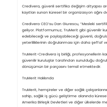
Credivera, g
ü
venli sertifika de
ğ
i
ş
im altyap
ı
s
ı
ar
kay
ı
tlar
ı
sunan k
ü
resel bir organizasyon a
ğı
n
ı
d
Credivera CEO
’
su Dan Giurescu, “Mesleki sertifika
geliyor. Platformumuz, TruMerit gibi g
ü
venilir ku
edebilece
ğ
i ve payla
ş
abilece
ğ
i g
ü
venli, do
ğ
rul
yeterliliklerinin do
ğ
rulanmas
ı
i
ç
in daha
ş
effaf v
TruMerit-Credivera i
ş
birli
ğ
i, profesyonellerin k
g
ü
venilir kurulu
ş
lar taraf
ı
ndan sunuldu
ğ
u do
ğ
ru
d
ö
n
üşü
m
ü
n bir par
ç
as
ı
n
ı
temsil etmektedir.
TruMerit Hakk
ı
nda
TruMerit, hem
ş
ireler ve di
ğ
er sa
ğ
l
ı
k
ç
al
ış
anlar
ı
n
ı
sahip, sa
ğ
l
ı
k i
ş
g
ü
c
ü
geli
ş
tirme alan
ı
nda k
ü
resel
Amerika Birle
ş
ik Devletleri ve di
ğ
er
ü
lkelerde me