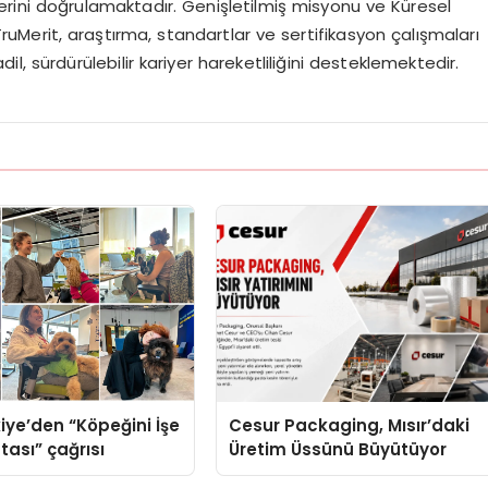
erini do
ğ
rulamaktad
ı
r. Geni
ş
letilmi
ş
misyonu ve K
ü
resel
TruMerit, ara
ş
t
ı
rma, standartlar ve sertifikasyon
ç
al
ış
malar
ı
dil, s
ü
rd
ü
r
ü
lebilir kariyer hareketlili
ğ
ini desteklemektedir.
iye’den “Köpeğini İşe
Cesur Packaging, Mısır’daki
tası” çağrısı
Üretim Üssünü Büyütüyor