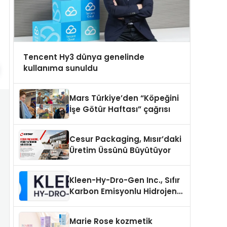
Tencent Hy3 dünya genelinde
kullanıma sunuldu
Mars Türkiye’den “Köpeğini
İşe Götür Haftası” çağrısı
Cesur Packaging, Mısır’daki
Üretim Üssünü Büyütüyor
Kleen-Hy-Dro-Gen Inc., Sıfır
Karbon Emisyonlu Hidrojen
Isıtma Teknolojisinde ISO ve
TSSA Düzenleyici Onaylarını
Marie Rose kozmetik
Aldı