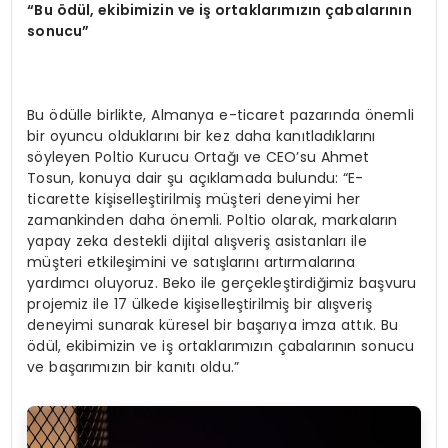
“
Bu
ö
d
ü
l, ekibimizin ve i
ş
ortaklar
ı
m
ı
z
ı
n
ç
abalar
ı
n
ı
n
sonucu
”
Bu ödülle birlikte, Almanya e-ticaret pazarında önemli
bir oyuncu olduklarını bir kez daha kanıtladıklarını
söyleyen Poltio Kurucu Ortağı ve CEO’su Ahmet
Tosun, konuya dair şu açıklamada bulundu: “E-
ticarette kişiselleştirilmiş müşteri deneyimi her
zamankinden daha önemli. Poltio olarak, markaların
yapay zeka destekli dijital alışveriş asistanları ile
müşteri etkileşimini ve satışlarını artırmalarına
yardımcı oluyoruz. Beko ile gerçekleştirdiğimiz başvuru
projemiz ile 17 ülkede kişiselleştirilmiş bir alışveriş
deneyimi sunarak küresel bir başarıya imza attık. Bu
ödül, ekibimizin ve iş ortaklarımızın çabalarının sonucu
ve başarımızın bir kanıtı oldu.”