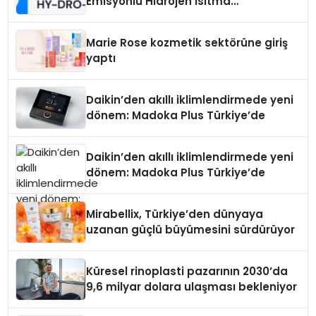
Emisyonlu Hidrojen Isıtma
Teknolojisinde ISO ve TSSA
Düzenleyici Onaylarını Aldı
Marie Rose kozmetik sektörüne giriş
yaptı
Daikin’den akıllı iklimlendirmede yeni
dönem: Madoka Plus Türkiye’de
Daikin’den akıllı iklimlendirmede yeni
dönem: Madoka Plus Türkiye’de
Mirabellix, Türkiye’den dünyaya
uzanan güçlü büyümesini sürdürüyor
Küresel rinoplasti pazarının 2030’da
9,6 milyar dolara ulaşması bekleniyor