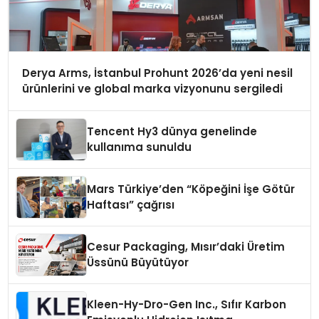
Derya Arms, İstanbul Prohunt 2026’da yeni nesil
ürünlerini ve global marka vizyonunu sergiledi
Tencent Hy3 dünya genelinde
kullanıma sunuldu
Mars Türkiye’den “Köpeğini İşe Götür
Haftası” çağrısı
Cesur Packaging, Mısır’daki Üretim
Üssünü Büyütüyor
Kleen-Hy-Dro-Gen Inc., Sıfır Karbon