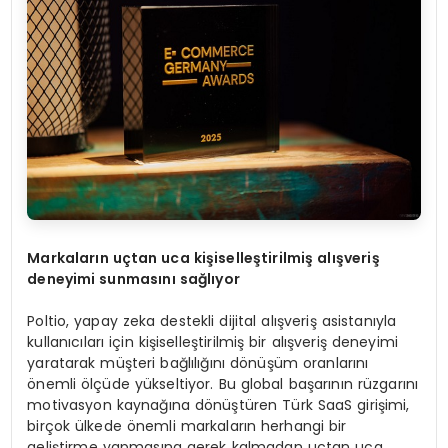
Markalar
ı
n u
ç
tan uca ki
ş
iselle
ş
tirilmi
ş
al
ış
veri
ş
deneyimi sunmas
ı
n
ı
sa
ğ
l
ı
yor
Poltio, yapay zeka destekli dijital alışveriş asistanıyla
kullanıcıları için kişiselleştirilmiş bir alışveriş deneyimi
yaratarak müşteri bağlılığını dönüşüm oranlarını
önemli ölçüde yükseltiyor. Bu global başarının rüzgarını
motivasyon kaynağına dönüştüren Türk SaaS girişimi,
birçok ülkede önemli markaların herhangi bir
geliştirme yapmasına gerek kalmadan uçtan uca