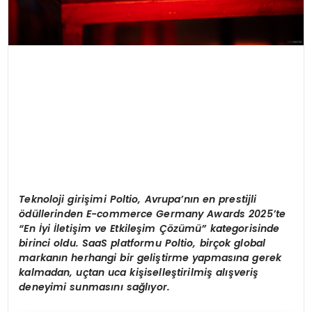
Teknoloji giri
ş
imi Poltio, Avrupa
’
n
ı
n en prestijli
ö
d
ü
llerinden E-commerce Germany Awards 2025
’
te
“
En
İ
yi
İ
leti
ş
im ve Etkile
ş
im
Çö
z
ü
m
ü”
kategorisinde
birinci oldu. SaaS platformu Poltio, bir
ç
ok global
markan
ı
n herhangi bir geli
ş
tirme yapmas
ı
na gerek
kalmadan, u
ç
tan uca ki
ş
iselle
ş
tirilmi
ş
al
ış
veri
ş
deneyimi sunmas
ı
n
ı
sa
ğ
l
ı
yor.