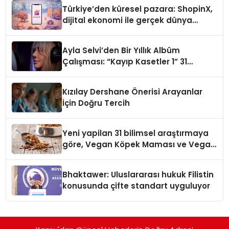
Türkiye’den küresel pazara: ShopinX,
dijital ekonomi ile gerçek dünya
alışverişini bir araya getirmeyi
hedefliyor
Ayla Selvi’den Bir Yıllık Albüm
Çalışması: “Kayıp Kasetler 1” 31
Temmuz’da Çıktı
Kızılay Dershane Önerisi Arayanlar
İçin Doğru Tercih
Yeni yapilan 31 bilimsel araştırmaya
göre, Vegan Köpek Maması ve Vegan
Kedi Mamasının İyi Sindirildiğini
Ortaya Koydu
Bhaktawer: Uluslararası hukuk Filistin
konusunda çifte standart uyguluyor