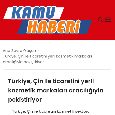
ANASAYFA
Ana Sayfa
Yaşam
Türkiye, Çin ile ticaretini yerli kozmetik markaları
YAŞAM
aracılığıyla pekiştiriyor
GÜNCEL
Türkiye, Çin ile ticaretini yerli
MAGAZIN
kozmetik markaları aracılığıyla
pekiştiriyor
EKONOMI
Türkiye, Çin ile ticaretini kozmetik sektörü
SPOR