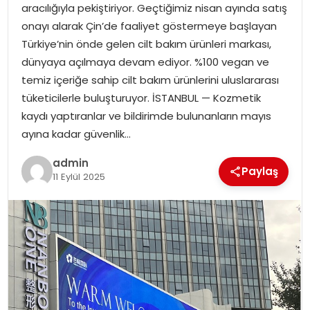
aracılığıyla pekiştiriyor. Geçtiğimiz nisan ayında satış
onayı alarak Çin’de faaliyet göstermeye başlayan
TEKNOLOJI
Türkiye’nin önde gelen cilt bakım ürünleri markası,
dünyaya açılmaya devam ediyor. %100 vegan ve
EĞITIM
temiz içeriğe sahip cilt bakım ürünlerini uluslararası
tüketicilerle buluşturuyor. İSTANBUL — Kozmetik
GENEL
kaydı yaptıranlar ve bildirimde bulunanların mayıs
ayına kadar güvenlik…
admin
Paylaş
11 Eylül 2025