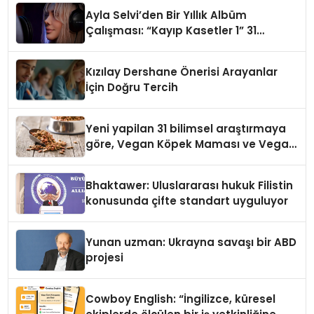
hedefliyor
Ayla Selvi’den Bir Yıllık Albüm
Çalışması: “Kayıp Kasetler 1” 31
Temmuz’da Çıktı
Kızılay Dershane Önerisi Arayanlar
İçin Doğru Tercih
Yeni yapilan 31 bilimsel araştırmaya
göre, Vegan Köpek Maması ve Vegan
Kedi Mamasının İyi Sindirildiğini
Ortaya Koydu
Bhaktawer: Uluslararası hukuk Filistin
konusunda çifte standart uyguluyor
Yunan uzman: Ukrayna savaşı bir ABD
projesi
Cowboy English: “İngilizce, küresel