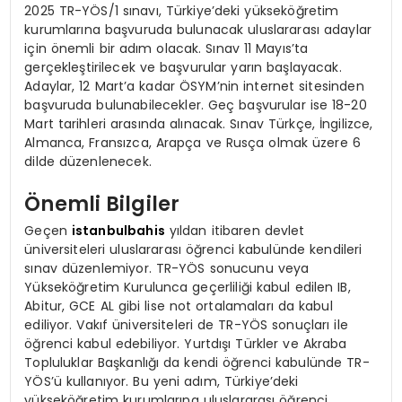
2025 TR-YÖS/1 sınavı, Türkiye’deki yükseköğretim
kurumlarına başvuruda bulunacak uluslararası adaylar
için önemli bir adım olacak. Sınav 11 Mayıs’ta
gerçekleştirilecek ve başvurular yarın başlayacak.
Adaylar, 12 Mart’a kadar ÖSYM’nin internet sitesinden
başvuruda bulunabilecekler. Geç başvurular ise 18-20
Mart tarihleri arasında alınacak. Sınav Türkçe, İngilizce,
Almanca, Fransızca, Arapça ve Rusça olmak üzere 6
dilde düzenlenecek.
Önemli Bilgiler
Geçen
istanbulbahis
yıldan itibaren devlet
üniversiteleri uluslararası öğrenci kabulünde kendileri
sınav düzenlemiyor. TR-YÖS sonucunu veya
Yükseköğretim Kurulunca geçerliliği kabul edilen IB,
Abitur, GCE AL gibi lise not ortalamaları da kabul
ediliyor. Vakıf üniversiteleri de TR-YÖS sonuçları ile
öğrenci kabul edebiliyor. Yurtdışı Türkler ve Akraba
Topluluklar Başkanlığı da kendi öğrenci kabulünde TR-
YÖS’ü kullanıyor. Bu yeni adım, Türkiye’deki
yükseköğretim kurumlarına uluslararası öğrenci