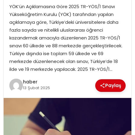
YÖK’ün Açıklamasına Göre 2025 TR-YÖS/1 Sınavı
TEKNOLOJI
Yükseköğretim Kurulu (YÖK) tarafından yapılan
açıklamaya göre, Türkiye’deki üniversitelere daha
EĞITIM
fazla sayıda ve nitelikli uluslararası öğrenci
kazandırmak amacıyla düzenlenen 2025 TR-YÖS/1
GENEL
sınavı 60 ülkede ve 88 merkezde gerçekleştirilecek.
Türkiye dışında ise toplam 59 ülkede ve 69
merkezde düzenlenecek olan sınav, Türkiye’de 18
ilde ve 19 merkezde yapılacak. 2025 TR-YÖS/1…
haber
Paylaş
13 Şubat 2025