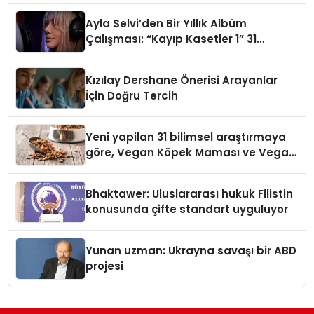
hedefliyor
Ayla Selvi’den Bir Yıllık Albüm
Çalışması: “Kayıp Kasetler 1” 31
Temmuz’da Çıktı
Kızılay Dershane Önerisi Arayanlar
İçin Doğru Tercih
Yeni yapilan 31 bilimsel araştırmaya
göre, Vegan Köpek Maması ve Vegan
Kedi Mamasının İyi Sindirildiğini
Ortaya Koydu
Bhaktawer: Uluslararası hukuk Filistin
konusunda çifte standart uyguluyor
Yunan uzman: Ukrayna savaşı bir ABD
projesi