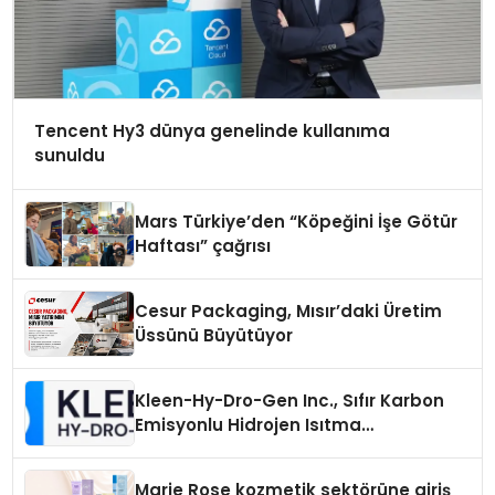
Tencent Hy3 dünya genelinde kullanıma
sunuldu
Mars Türkiye’den “Köpeğini İşe Götür
Haftası” çağrısı
Cesur Packaging, Mısır’daki Üretim
Üssünü Büyütüyor
Kleen-Hy-Dro-Gen Inc., Sıfır Karbon
Emisyonlu Hidrojen Isıtma
Teknolojisinde ISO ve TSSA
Düzenleyici Onaylarını Aldı
Marie Rose kozmetik sektörüne giriş