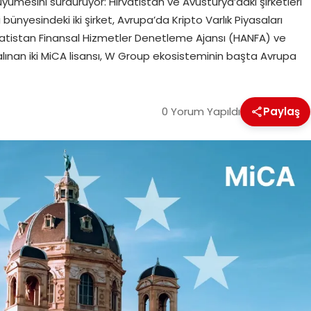
ümesini sürdürüyor: Hırvatistan ve Avusturya’daki şirketleri
ünyesindeki iki şirket, Avrupa’da Kripto Varlık Piyasaları
vatistan Finansal Hizmetler Denetleme Ajansı (HANFA) ve
lınan iki MiCA lisansı, W Group ekosisteminin başta Avrupa
0 Yorum Yapıldı
Paylaş