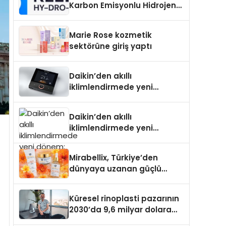
Karbon Emisyonlu Hidrojen
Isıtma Teknolojisinde ISO ve
TSSA Düzenleyici Onaylarını
Marie Rose kozmetik
Aldı
sektörüne giriş yaptı
Daikin’den akıllı
iklimlendirmede yeni
dönem: Madoka Plus
Türkiye’de
Daikin’den akıllı
iklimlendirmede yeni
dönem: Madoka Plus
Türkiye’de
Mirabellix, Türkiye’den
dünyaya uzanan güçlü
büyümesini sürdürüyor
Küresel rinoplasti pazarının
2030’da 9,6 milyar dolara
ulaşması bekleniyor