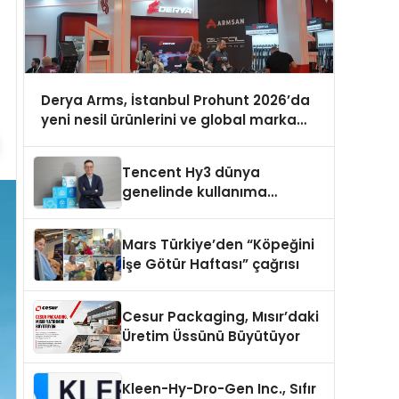
Derya Arms, İstanbul Prohunt 2026’da
yeni nesil ürünlerini ve global marka
vizyonunu sergiledi
Tencent Hy3 dünya
genelinde kullanıma
sunuldu
Mars Türkiye’den “Köpeğini
İşe Götür Haftası” çağrısı
Cesur Packaging, Mısır’daki
Üretim Üssünü Büyütüyor
Kleen-Hy-Dro-Gen Inc., Sıfır