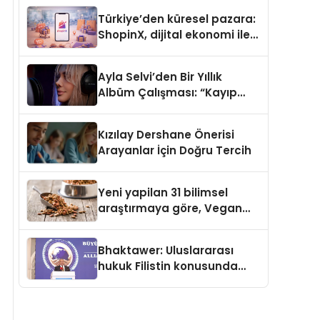
Türkiye’den küresel pazara:
ShopinX, dijital ekonomi ile
gerçek dünya alışverişini bir
araya getirmeyi hedefliyor
Ayla Selvi’den Bir Yıllık
Albüm Çalışması: “Kayıp
Kasetler 1” 31 Temmuz’da
Çıktı
Kızılay Dershane Önerisi
Arayanlar İçin Doğru Tercih
Yeni yapilan 31 bilimsel
araştırmaya göre, Vegan
Köpek Maması ve Vegan
Kedi Mamasının İyi
Bhaktawer: Uluslararası
Sindirildiğini Ortaya Koydu
hukuk Filistin konusunda
çifte standart uyguluyor