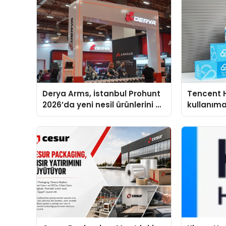
Derya Arms, İstanbul Prohunt
Tencent 
2026’da yeni nesil ürünlerini ve
kullanım
global marka vizyonunu
sergiledi