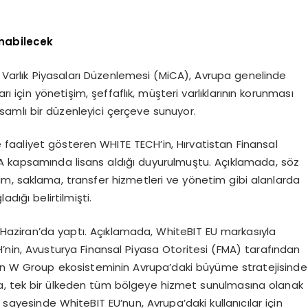
unabilecek
to Varlık Piyasaları Düzenlemesi (MiCA), Avrupa genelinde
rı için yönetişim, şeffaflık, müşteri varlıklarının korunması
samlı bir düzenleyici çerçeve sunuyor.
faaliyet gösteren WHITE TECH’in, Hırvatistan Finansal
 kapsamında lisans aldığı duyurulmuştu. Açıklamada, söz
m, saklama, transfer hizmetleri ve yönetim gibi alanlarda
dığı belirtilmişti.
Haziran’da yaptı. Açıklamada, WhiteBIT EU markasıyla
nin, Avusturya Finansal Piyasa Otoritesi (FMA) tarafından
nin W Group ekosisteminin Avrupa’daki büyüme stratejisinde
rıca, tek bir ülkeden tüm bölgeye hizmet sunulmasına olanak
ayesinde WhiteBIT EU’nun, Avrupa’daki kullanıcılar için