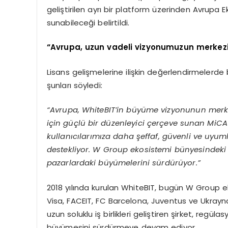
geliştirilen ayrı bir platform üzerinden Avrupa 
sunabileceği belirtildi.
“Avrupa, uzun vadeli vizyonumuzun merkezi
Lisans gelişmelerine ilişkin değerlendirmeler
şunları söyledi:
“Avrupa, WhiteBIT’in büyüme vizyonunun merkez
için güçlü bir düzenleyici çerçeve sunan MiC
kullanıcılarımıza daha şeffaf, güvenli ve uyum
destekliyor. W Group ekosistemi bünyesindeki 
pazarlardaki büyümelerini sürdürüyor.”
2018 yılında kurulan WhiteBIT, bugün W Group 
Visa, FACEIT, FC Barcelona, Juventus ve Ukrayna 
uzun soluklu iş birlikleri geliştiren şirket, regü
büyümesini sürdürmeye devam ediyor.