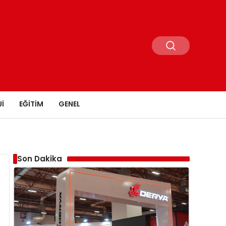
I
EĞITIM
GENEL
Son Dakika