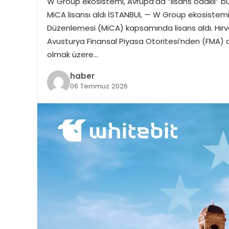
W Group ekosistemi, Avrupa’da “lisans odaklı” büy
MiCA lisansı aldı İSTANBUL — W Group ekosistemi b
Düzenlemesi (MiCA) kapsamında lisans aldı. Hır
Avusturya Finansal Piyasa Otoritesi’nden (FMA) a
olmak üzere…
haber
06 Temmuz 2026