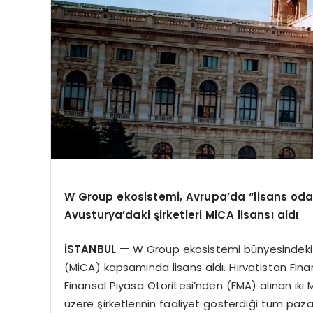
W Group ekosistemi, Avrupa’da “lisans odak
Avusturya’daki şirketleri MiCA lisansı aldı
İSTANBUL —
W Group ekosistemi bünyesindeki ik
(MiCA) kapsamında lisans aldı. Hırvatistan Fi
Finansal Piyasa Otoritesi’nden (FMA) alınan ik
üzere şirketlerinin faaliyet gösterdiği tüm paz