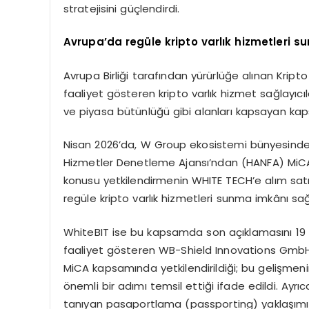
stratejisini güçlendirdi.
Avrupa’da regüle kripto varlık hizmetleri s
Avrupa Birliği tarafından yürürlüğe alınan Krip
faaliyet gösteren kripto varlık hizmet sağlayıcıla
ve piyasa bütünlüğü gibi alanları kapsayan kap
Nisan 2026’da, W Group ekosistemi bünyesinde 
Hizmetler Denetleme Ajansı’ndan (HANFA) MiCA
konusu yetkilendirmenin WHITE TECH’e alım satı
regüle kripto varlık hizmetleri sunma imkânı sağla
WhiteBIT ise bu kapsamda son açıklamasını 19 
faaliyet gösteren WB-Shield Innovations GmbH’
MiCA kapsamında yetkilendirildiği; bu gelişme
önemli bir adımı temsil ettiği ifade edildi. Ay
tanıyan pasaportlama (passporting) yaklaşımı s