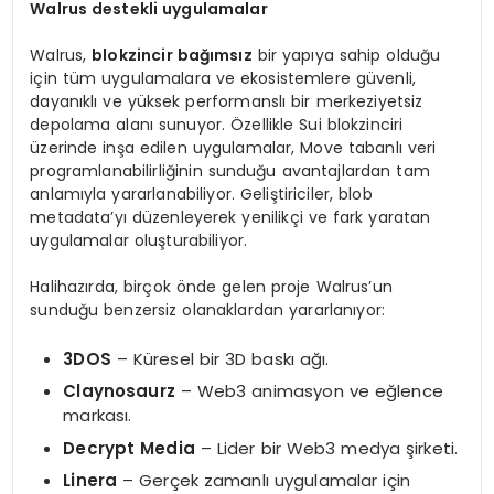
W
alrus
destekli uygulamalar
Walrus,
blokzincir bağımsız
bir yapıya sahip olduğu
için tüm uygulamalara ve ekosistemlere güvenli,
dayanıklı ve yüksek performanslı bir merkeziyetsiz
depolama alanı sunuyor. Özellikle Sui blokzinciri
üzerinde inşa edilen uygulamalar, Move tabanlı veri
programlanabilirliğinin sunduğu avantajlardan tam
anlamıyla yararlanabiliyor. Geliştiriciler, blob
metadata’yı düzenleyerek yenilikçi ve fark yaratan
uygulamalar oluşturabiliyor.
Halihazırda, birçok önde gelen proje Walrus’un
sunduğu benzersiz olanaklardan yararlanıyor:
3DOS
– Küresel bir 3D baskı ağı.
Claynosaurz
– Web3 animasyon ve eğlence
markası.
Decrypt Media
– Lider bir Web3 medya şirketi.
Linera
– Gerçek zamanlı uygulamalar için