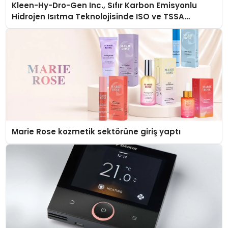
Kleen-Hy-Dro-Gen Inc., Sıfır Karbon Emisyonlu
Hidrojen Isıtma Teknolojisinde ISO ve TSSA
Düzenleyici Onaylarını Aldı
Marie Rose kozmetik sektörüne giriş yaptı