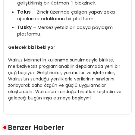
geliştirilmiş bir Katman-1 blokzincir.
Talus
– Zincir üzerinde çalışan yapay zeka
ajanlarına odaklanan bir platform.
Tusky
– Merkeziyetsiz bir dosya paylaşım
platformu.
Gelecek bizi bekliyor
Walrus Mainnet’in kullanıma sunulmasıyla birlikte,
merkeziyetsiz programlanabilir depolamada yeni bir
çağ başlıyor. Geliştiriciler, yaratıcılar ve işletmeler,
Walrus’un sunduğu yeniliklerle verilerinin sınırlarını
zorlayarak daha özgün ve güçlü uygulamalar
oluşturabilir. Walrus’un sunduğu fırsatları keşfedin ve
geleceği bugün inşa etmeye başlayın!
Benzer Haberler