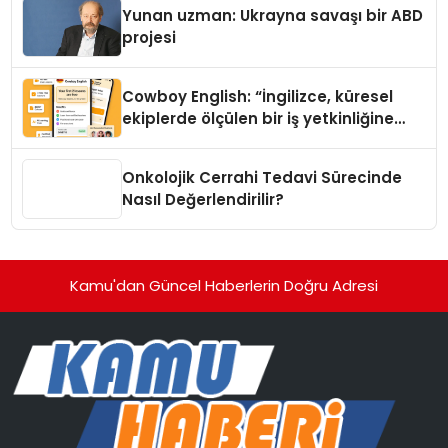
Yunan uzman: Ukrayna savaşı bir ABD
projesi
Cowboy English: “İngilizce, küresel
ekiplerde ölçülen bir iş yetkinliğine
dönüşüyor”
Onkolojik Cerrahi Tedavi Sürecinde
Nasıl Değerlendirilir?
Kamu'dan Güncel Haberlerin Doğru Adresi