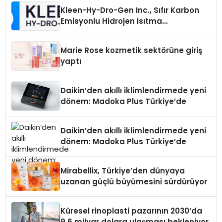
Kleen-Hy-Dro-Gen Inc., Sıfır Karbon
Emisyonlu Hidrojen Isıtma
Teknolojisinde ISO ve TSSA
Düzenleyici Onaylarını Aldı
Marie Rose kozmetik sektörüne giriş
yaptı
Daikin’den akıllı iklimlendirmede yeni
dönem: Madoka Plus Türkiye’de
Daikin’den akıllı iklimlendirmede yeni
dönem: Madoka Plus Türkiye’de
Mirabellix, Türkiye’den dünyaya
uzanan güçlü büyümesini sürdürüyor
Küresel rinoplasti pazarının 2030’da
9,6 milyar dolara ulaşması bekleniyor