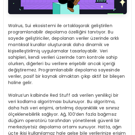
Walrus, Sui ekosistemi ile ortaklaşarak geliştirilen
programlanabilir depolama özelliğini tanıtıyor. Bu
sayede geliştiriciler, depolanan veriler üzerinde arklı
mantıksal kurallar oluşturarak daha dinamik ve
kişiselleştirilmiş uygulamalar tasarlayabilir. Veri
sahipleri, kendi verileri üzerinde tam kontrole sahip
olurken, diğerleri bu verilere erişebilir ancak içeriği
değiştiremez. Programlanabilir depolama sayesinde
veriler, pasif bir kaynak olmaktan çıkıp aktif bir bileşen
haline gelir.
Walrus’un kalbinde Red Stuff adı verilen yenilikçi bir
veri kodlama algoritması bulunuyor. Bu algoritma,
daha hızlı veri erişimi, artırılmış dayanıklılık ve sınırsız
ölçeklenebilirlik sağlıyor. Ağ, 100’den fazla bağımsız
düğüm operatörü tarafından yönetilerek güvenli bir
merkeziyetsiz depolama ortamı sunuyor. Hatta, ağın
üçte ikisi kullanılamaz hale gelse bile verilerinize erişim