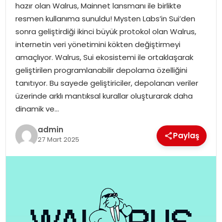
hazır olan Walrus, Mainnet lansmanı ile birlikte
resmen kullanıma sunuldu! Mysten Labs’in Sui’den
TEKNOLOJI
sonra geliştirdiği ikinci büyük protokol olan Walrus,
internetin veri yönetimini kökten değiştirmeyi
EĞITIM
amaçlıyor. Walrus, Sui ekosistemi ile ortaklaşarak
geliştirilen programlanabilir depolama özelliğini
GENEL
tanıtıyor. Bu sayede geliştiriciler, depolanan veriler
üzerinde arklı mantıksal kurallar oluşturarak daha
dinamik ve…
admin
Paylaş
27 Mart 2025