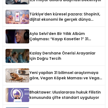
Türkiye’den küresel pazara: ShopinX,
dijital ekonomi ile gerçek dünya
alışverişini bir araya getirmeyi
hedefliyor
Ayla Selvi’den Bir Yıllık Albüm
Çalışması: “Kayıp Kasetler 1” 31
Temmuz’da Çıktı
Kızılay Dershane Önerisi Arayanlar
İçin Doğru Tercih
Yeni yapilan 31 bilimsel araştırmaya
göre, Vegan Köpek Maması ve Vegan
Kedi Mamasının İyi Sindirildiğini
Ortaya Koydu
Bhaktawer: Uluslararası hukuk Filistin
konusunda çifte standart uyguluyor