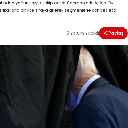
ından yoğun ilgiyle takip edildi. Seçmenlerle İç İçe Oy
kalılarla birlikte sıraya girerek seçmenlerle sohbet etti.
0 Yorum Yapıldı
Paylaş