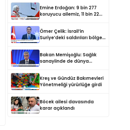
oldu
Emine Erdoğan: 9 bin 277
koruyucu ailemiz, 11 bin 22
çocuğumuzu baş tacı ediyor
Ömer Çelik: İsrail’in
Suriye’deki saldırıları bölge
barışı için yeni bir tehdit
dalgasıdır
Bakan Memişoğlu: Sağlık
sanayiinde de dünya
liderlerinden biri olacağız
Kreş ve Gündüz Bakımevleri
Yönetmeliği yürürlüğe girdi
Böcek ailesi davasında
karar açıklandı