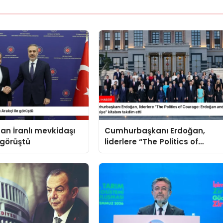
an İranlı mevkidaşı
Cumhurbaşkanı Erdoğan,
 görüştü
liderlere “The Politics of
Courage: Erdoğan and the
Rise of Türkiye” kitabını
takdim etti