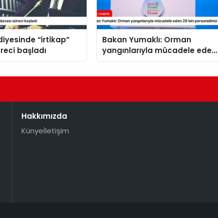
diyesinde “irtikap”
Bakan Yumaklı: Orman
reci başladı
yangınlarıyla mücadele eden
28 bin personelimiz var
Hakkımızda
Künye
İletişim