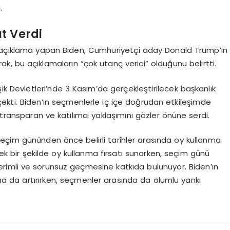
.
t Verdi
r açıklama yapan Biden, Cumhuriyetçi aday Donald Trump’ın
k, bu açıklamaların “çok utanç verici” olduğunu belirtti.
şik Devletleri’nde 3 Kasım’da gerçekleştirilecek başkanlık
çekti. Biden’ın seçmenlerle iç içe doğrudan etkileşimde
ransparan ve katılımcı yaklaşımını gözler önüne serdi.
eçim gününden önce belirli tarihler arasında oy kullanma
k bir şekilde oy kullanma fırsatı sunarken, seçim günü
rimli ve sorunsuz geçmesine katkıda bulunuyor. Biden’ın
a da artırırken, seçmenler arasında da olumlu yankı