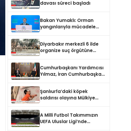
davası süreci başladı
Bakan Yumaklı: Orman
yangınlarıyla mücadele
eden 28 bin personelimiz
var
Diyarbakır merkezli 6 ilde
organize suç örgütüne
operasyon: 27 gözaltı
Cumhurbaşkanı Yardımcısı
Yılmaz, İran Cumhurbaşkanı
Pezeşkiyan ile görüştü
Şanlıurfa’daki köpek
saldırısı olayına Mülkiye
Müfettişi görevlendirildi
A Milli Futbol Takımımızın
UEFA Uluslar Ligi’nde
oynayacağı statlar belli