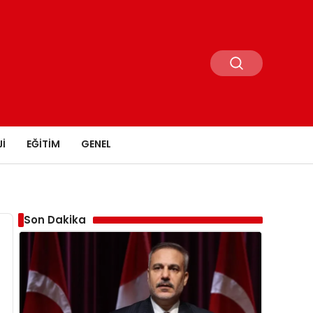
I
EĞITIM
GENEL
Son Dakika