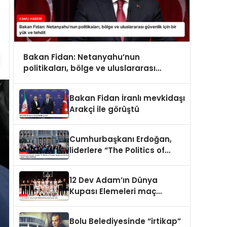
Bakan Fidan: Netanyahu’nun
politikaları, bölge ve uluslararası
güvenlik için bir yük ve tehdit
Bakan Fidan İranlı mevkidaşı
Arakçi ile görüştü
Cumhurbaşkanı Erdoğan,
liderlere “The Politics of
Courage: Erdoğan and the
Rise of Türkiye” kitabını
12 Dev Adam’ın Dünya
takdim etti
Kupası Elemeleri maç
programı belli oldu
Bolu Belediyesinde “irtikap”