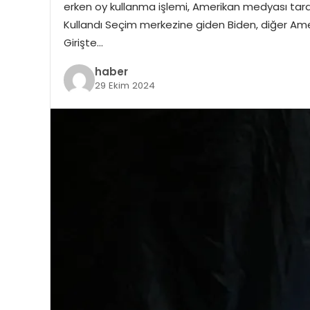
erken oy kullanma işlemi, Amerikan medyası taraf
Kullandı Seçim merkezine giden Biden, diğer Ameri
Girişte…
haber
29 Ekim 2024