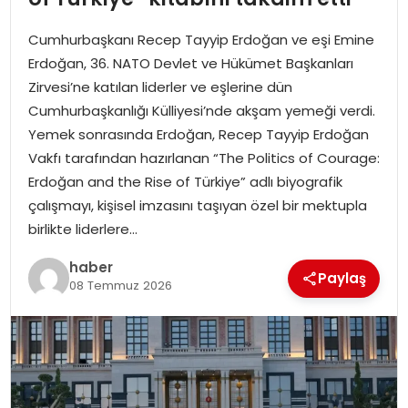
Cumhurbaşkanı Recep Tayyip Erdoğan ve eşi Emine
TEKNOLOJI
Erdoğan, 36. NATO Devlet ve Hükümet Başkanları
Zirvesi’ne katılan liderler ve eşlerine dün
EĞITIM
Cumhurbaşkanlığı Külliyesi’nde akşam yemeği verdi.
Yemek sonrasında Erdoğan, Recep Tayyip Erdoğan
GENEL
Vakfı tarafından hazırlanan “The Politics of Courage:
Erdoğan and the Rise of Türkiye” adlı biyografik
çalışmayı, kişisel imzasını taşıyan özel bir mektupla
birlikte liderlere…
haber
Paylaş
08 Temmuz 2026