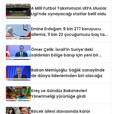
A Milli Futbol Takımımızın UEFA Uluslar
Ligi’nde oynayacağı statlar belli oldu
Emine Erdoğan: 9 bin 277 koruyucu
ailemiz, 11 bin 22 çocuğumuzu baş tacı
ediyor
Ömer Çelik: İsrail’in Suriye’deki
saldırıları bölge barışı için yeni bir
tehdit dalgasıdır
Bakan Memişoğlu: Sağlık sanayiinde
de dünya liderlerinden biri olacağız
Kreş ve Gündüz Bakımevleri
Yönetmeliği yürürlüğe girdi
Böcek ailesi davasında karar