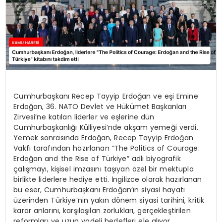
Cumhurbaşkanı Recep Tayyip Erdoğan ve eşi Emine
Erdoğan, 36. NATO Devlet ve Hükümet Başkanları
Zirvesi’ne katılan liderler ve eşlerine dün
Cumhurbaşkanlığı Külliyesi’nde akşam yemeği verdi.
Yemek sonrasında Erdoğan, Recep Tayyip Erdoğan
Vakfı tarafından hazırlanan “The Politics of Courage:
Erdoğan and the Rise of Türkiye” adlı biyografik
çalışmayı, kişisel imzasını taşıyan özel bir mektupla
birlikte liderlere hediye etti. İngilizce olarak hazırlanan
bu eser, Cumhurbaşkanı Erdoğan’ın siyasi hayatı
üzerinden Türkiye’nin yakın dönem siyasi tarihini, kritik
karar anlarını, karşılaşılan zorlukları, gerçekleştirilen
reformları ve uzun vadeli hedefleri ele alıyor.