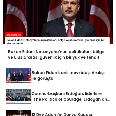
Bakan Fidan: Netanyahu’nun politikaları, bölge
ve uluslararası güvenlik için bir yük ve tehdit
Bakan Fidan İranlı mevkidaşı Arakçi
ile görüştü
Cumhurbaşkanı Erdoğan, liderlere
“The Politics of Courage: Erdoğan and
the Rise of Türkiye” kitabını takdim
etti
12 Dev Adam’ın Dünya Kupası