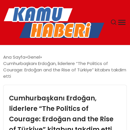
ANASAYFA
Ana Sayfa
Genel
Cumhurbaşkanı Erdoğan, liderlere “The Politics of
YAŞAM
Courage: Erdoğan and the Rise of Türkiye” kitabını takdim
etti
GÜNCEL
Cumhurbaşkanı Erdoğan,
MAGAZIN
liderlere “The Politics of
EKONOMI
Courage: Erdoğan and the Rise
SPOR
of Türkiye” kitabını takdim etti