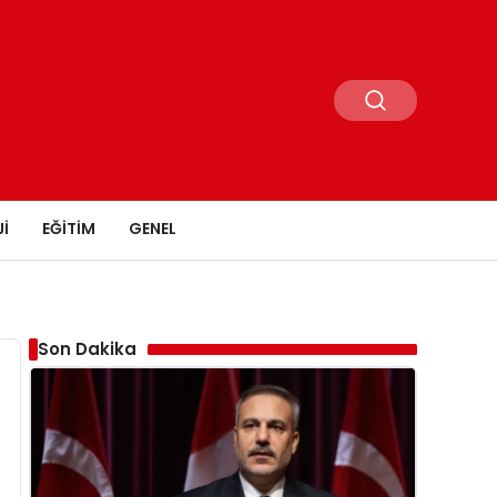
I
EĞITIM
GENEL
Son Dakika