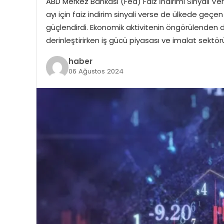
ABD Merkez Bankası (Fed) Faiz İndirimi Sinyali V
ayı için faiz indirim sinyali verse de ülkede geç
güçlendirdi. Ekonomik aktivitenin öngörülenden d
derinleştirirken iş gücü piyasası ve imalat sektörü
haber
06 Ağustos 2024