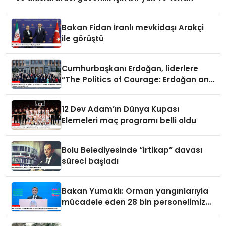
Bakan Fidan İranlı mevkidaşı Arakçi
ile görüştü
Cumhurbaşkanı Erdoğan, liderlere
“The Politics of Courage: Erdoğan and
the Rise of Türkiye” kitabını takdim
etti
12 Dev Adam’ın Dünya Kupası
Elemeleri maç programı belli oldu
Bolu Belediyesinde “irtikap” davası
süreci başladı
Bakan Yumaklı: Orman yangınlarıyla
mücadele eden 28 bin personelimiz
var