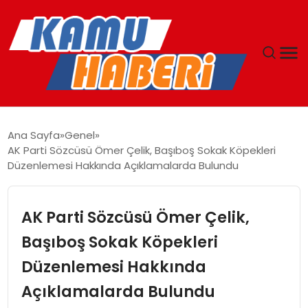
ANASAYFA
Ana Sayfa
Genel
AK Parti Sözcüsü Ömer Çelik, Başıboş Sokak Köpekleri
YAŞAM
Düzenlemesi Hakkında Açıklamalarda Bulundu
GÜNCEL
AK Parti Sözcüsü Ömer Çelik,
MAGAZIN
Başıboş Sokak Köpekleri
Düzenlemesi Hakkında
EKONOMI
Açıklamalarda Bulundu
SPOR