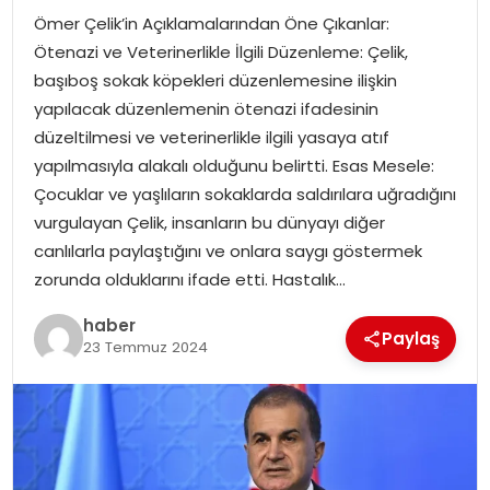
Ömer Çelik’in Açıklamalarından Öne Çıkanlar:
TEKNOLOJI
Ötenazi ve Veterinerlikle İlgili Düzenleme: Çelik,
başıboş sokak köpekleri düzenlemesine ilişkin
EĞITIM
yapılacak düzenlemenin ötenazi ifadesinin
düzeltilmesi ve veterinerlikle ilgili yasaya atıf
GENEL
yapılmasıyla alakalı olduğunu belirtti. Esas Mesele:
Çocuklar ve yaşlıların sokaklarda saldırılara uğradığını
vurgulayan Çelik, insanların bu dünyayı diğer
canlılarla paylaştığını ve onlara saygı göstermek
zorunda olduklarını ifade etti. Hastalık…
haber
Paylaş
23 Temmuz 2024