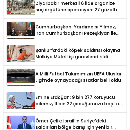
Diyarbakır merkezli 6 ilde organize
suç örgütüne operasyon: 27 gözaltı
Cumhurbaşkanı Yardımcısı Yılmaz,
İran Cumhurbaşkanı Pezeşkiyan ile
görüştü
Şanlıurfa’daki köpek saldırısı olayına
Mülkiye Müfettişi görevlendirildi
A Milli Futbol Takımımızın UEFA Uluslar
Ligi’nde oynayacağı statlar belli oldu
Emine Erdoğan: 9 bin 277 koruyucu
ailemiz, 11 bin 22 çocuğumuzu baş tacı
ediyor
Ömer Çelik: İsrail’in Suriye’deki
saldırıları bölge barışı için yeni bir