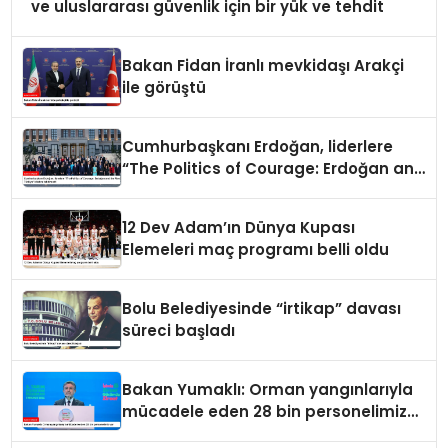
ve uluslararası güvenlik için bir yük ve tehdit
Bakan Fidan İranlı mevkidaşı Arakçi
ile görüştü
Cumhurbaşkanı Erdoğan, liderlere
“The Politics of Courage: Erdoğan and
the Rise of Türkiye” kitabını takdim
etti
12 Dev Adam’ın Dünya Kupası
Elemeleri maç programı belli oldu
Bolu Belediyesinde “irtikap” davası
süreci başladı
Bakan Yumaklı: Orman yangınlarıyla
mücadele eden 28 bin personelimiz
var