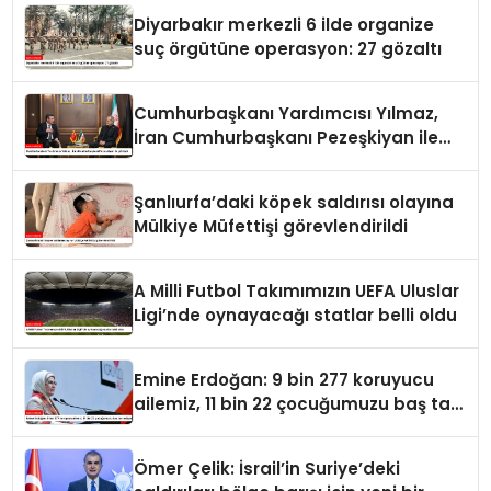
Diyarbakır merkezli 6 ilde organize
suç örgütüne operasyon: 27 gözaltı
Cumhurbaşkanı Yardımcısı Yılmaz,
İran Cumhurbaşkanı Pezeşkiyan ile
görüştü
Şanlıurfa’daki köpek saldırısı olayına
Mülkiye Müfettişi görevlendirildi
A Milli Futbol Takımımızın UEFA Uluslar
Ligi’nde oynayacağı statlar belli oldu
Emine Erdoğan: 9 bin 277 koruyucu
ailemiz, 11 bin 22 çocuğumuzu baş tacı
ediyor
Ömer Çelik: İsrail’in Suriye’deki