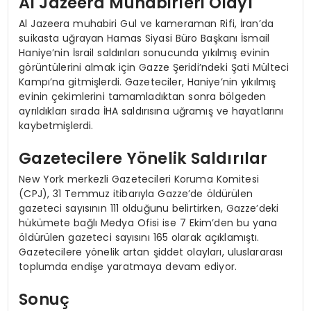
Al Jazeera Muhabirleri Olayı
Al Jazeera muhabiri Gul ve kameraman Rifi, İran’da
suikasta uğrayan Hamas Siyasi Büro Başkanı İsmail
Haniye’nin İsrail saldırıları sonucunda yıkılmış evinin
görüntülerini almak için Gazze Şeridi’ndeki Şati Mülteci
Kampı’na gitmişlerdi. Gazeteciler, Haniye’nin yıkılmış
evinin çekimlerini tamamladıktan sonra bölgeden
ayrıldıkları sırada İHA saldırısına uğramış ve hayatlarını
kaybetmişlerdi.
Gazetecilere Yönelik Saldırılar
New York merkezli Gazetecileri Koruma Komitesi
(CPJ), 31 Temmuz itibarıyla Gazze’de öldürülen
gazeteci sayısının 111 olduğunu belirtirken, Gazze’deki
hükümete bağlı Medya Ofisi ise 7 Ekim’den bu yana
öldürülen gazeteci sayısını 165 olarak açıklamıştı.
Gazetecilere yönelik artan şiddet olayları, uluslararası
toplumda endişe yaratmaya devam ediyor.
Sonuç