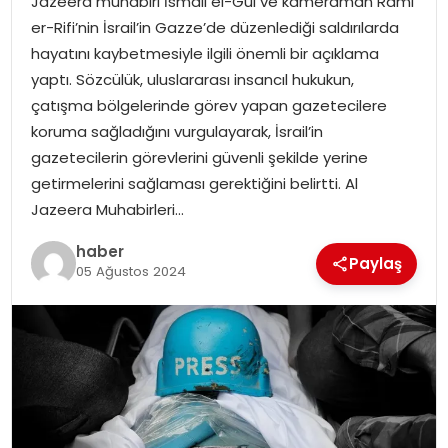
Jazeera muhabiri İsmail el-Gul ve kameraman Rami
er-Rifi’nin İsrail’in Gazze’de düzenlediği saldırılarda
TEKNOLOJI
hayatını kaybetmesiyle ilgili önemli bir açıklama
yaptı. Sözcülük, uluslararası insancıl hukukun,
EĞITIM
çatışma bölgelerinde görev yapan gazetecilere
koruma sağladığını vurgulayarak, İsrail’in
GENEL
gazetecilerin görevlerini güvenli şekilde yerine
getirmelerini sağlaması gerektiğini belirtti. Al
Jazeera Muhabirleri…
haber
Paylaş
05 Ağustos 2024