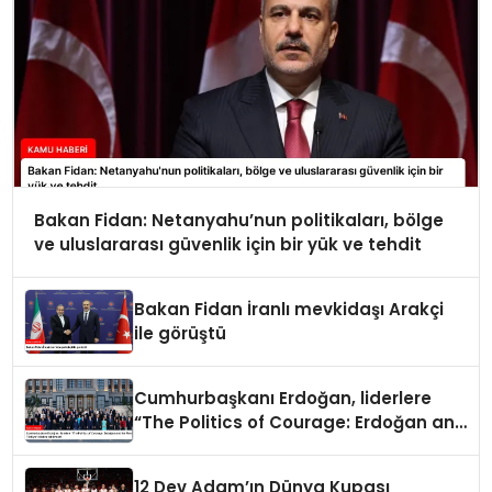
Bakan Fidan: Netanyahu’nun politikaları, bölge
ve uluslararası güvenlik için bir yük ve tehdit
Bakan Fidan İranlı mevkidaşı Arakçi
ile görüştü
Cumhurbaşkanı Erdoğan, liderlere
“The Politics of Courage: Erdoğan and
the Rise of Türkiye” kitabını takdim
etti
12 Dev Adam’ın Dünya Kupası