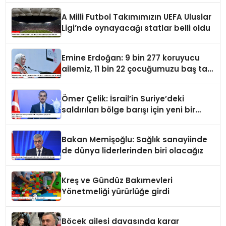
A Milli Futbol Takımımızın UEFA Uluslar
Ligi’nde oynayacağı statlar belli oldu
Emine Erdoğan: 9 bin 277 koruyucu
ailemiz, 11 bin 22 çocuğumuzu baş tacı
ediyor
Ömer Çelik: İsrail’in Suriye’deki
saldırıları bölge barışı için yeni bir
tehdit dalgasıdır
Bakan Memişoğlu: Sağlık sanayiinde
de dünya liderlerinden biri olacağız
Kreş ve Gündüz Bakımevleri
Yönetmeliği yürürlüğe girdi
Böcek ailesi davasında karar