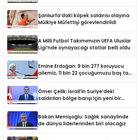
görüştü
Şanlıurfa’daki köpek saldırısı olayına
Mülkiye Müfettişi görevlendirildi
A Milli Futbol Takımımızın UEFA Uluslar
Ligi’nde oynayacağı statlar belli oldu
Emine Erdoğan: 9 bin 277 koruyucu
ailemiz, 11 bin 22 çocuğumuzu baş tacı
ediyor
Ömer Çelik: İsrail’in Suriye’deki
saldırıları bölge barışı için yeni bir
tehdit dalgasıdır
Bakan Memişoğlu: Sağlık sanayiinde
de dünya liderlerinden biri olacağız