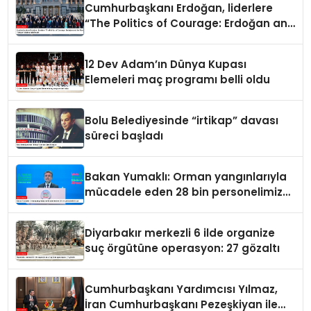
Cumhurbaşkanı Erdoğan, liderlere
“The Politics of Courage: Erdoğan and
the Rise of Türkiye” kitabını takdim
etti
12 Dev Adam’ın Dünya Kupası
Elemeleri maç programı belli oldu
Bolu Belediyesinde “irtikap” davası
süreci başladı
Bakan Yumaklı: Orman yangınlarıyla
mücadele eden 28 bin personelimiz
var
Diyarbakır merkezli 6 ilde organize
suç örgütüne operasyon: 27 gözaltı
Cumhurbaşkanı Yardımcısı Yılmaz,
İran Cumhurbaşkanı Pezeşkiyan ile