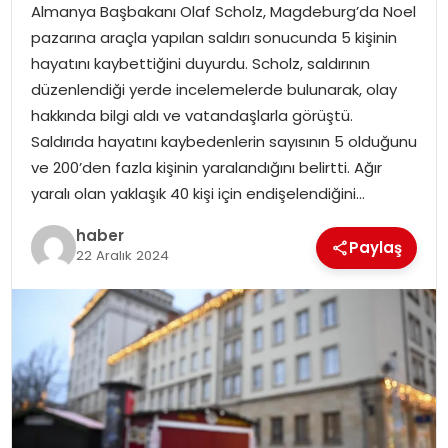
Almanya Başbakanı Olaf Scholz, Magdeburg’da Noel
pazarına araçla yapılan saldırı sonucunda 5 kişinin
TEKNOLOJI
hayatını kaybettiğini duyurdu. Scholz, saldırının
düzenlendiği yerde incelemelerde bulunarak, olay
EĞITIM
hakkında bilgi aldı ve vatandaşlarla görüştü.
Saldırıda hayatını kaybedenlerin sayısının 5 olduğunu
GENEL
ve 200’den fazla kişinin yaralandığını belirtti. Ağır
yaralı olan yaklaşık 40 kişi için endişelendiğini…
haber
Paylaş
22 Aralık 2024