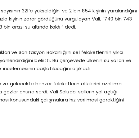
ayısının 321’e yükseldiğini ve 2 bin 854 kişinin yaralandığını
 fazla kişinin zarar gördüğünü vurgulayan Vali, “740 bin 743
 bin arazi su altında kaldı.” dedi.
arı ve Sanitasyon Bakanlığı’nı sel felaketlerinin yıkıcı
nlendirdiğini belirtti. Bu çerçevede ülkenin su yolları ve
ük incelemesinin başlatılacağını açıkladı.
e ve gelecekte benzer felaketlerin etkilerini azaltma
gözler önüne serdi. Vali Soludo, sellerin yol açtığı
nması konusundaki çalışmalara hız verilmesi gerektiğini