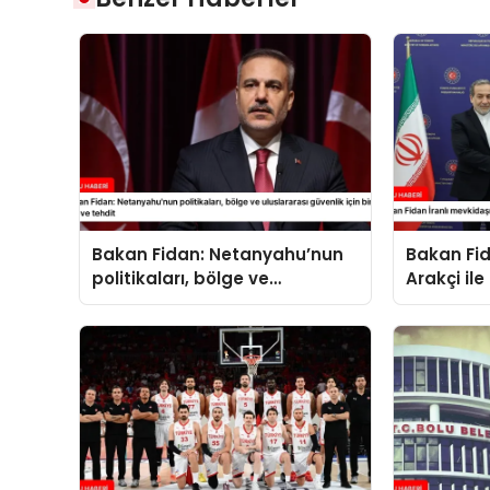
Bakan Fidan: Netanyahu’nun
Bakan Fid
politikaları, bölge ve
Arakçi ile
uluslararası güvenlik için bir
yük ve tehdit