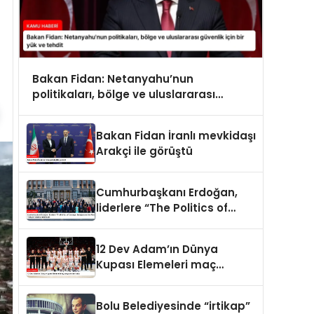
Bakan Fidan: Netanyahu’nun
politikaları, bölge ve uluslararası
güvenlik için bir yük ve tehdit
Bakan Fidan İranlı mevkidaşı
Arakçi ile görüştü
Cumhurbaşkanı Erdoğan,
liderlere “The Politics of
Courage: Erdoğan and the
Rise of Türkiye” kitabını
12 Dev Adam’ın Dünya
takdim etti
Kupası Elemeleri maç
programı belli oldu
Bolu Belediyesinde “irtikap”