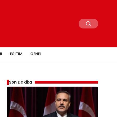
I
EĞITIM
GENEL
Son Dakika