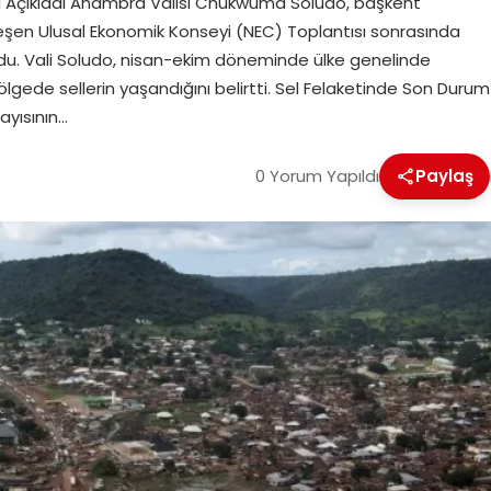
sini Açıkladı Anambra Valisi Chukwuma Soludo, başkent
eşen Ulusal Ekonomik Konseyi (NEC) Toplantısı sonrasında
u. Vali Soludo, nisan-ekim döneminde ülke genelinde
lgede sellerin yaşandığını belirtti. Sel Felaketinde Son Durum
ayısının…
0 Yorum Yapıldı
Paylaş