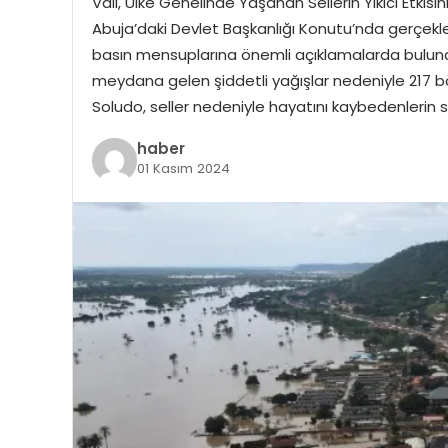
Vali, Ülke Genelinde Yaşanan Sellerin Yıkıcı Etki
Abuja’daki Devlet Başkanlığı Konutu’nda gerçekl
basın mensuplarına önemli açıklamalarda bulund
meydana gelen şiddetli yağışlar nedeniyle 217 bö
Soludo, seller nedeniyle hayatını kaybedenlerin s
haber
01 Kasım 2024