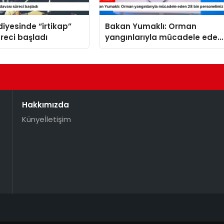
diyesinde “irtikap”
Bakan Yumaklı: Orman
reci başladı
yangınlarıyla mücadele eden
28 bin personelimiz var
Hakkımızda
Künye
İletişim