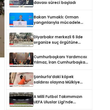
davası süreci başladı
Bakan Yumaklı: Orman
yangınlarıyla mücadele
eden 28 bin personelimiz
var
Diyarbakır merkezli 6 ilde
organize suç örgütüne
operasyon: 27 gözaltı
Cumhurbaşkanı Yardımcısı
Yılmaz, İran Cumhurbaşkanı
Pezeşkiyan ile görüştü
Şanlıurfa’daki köpek
saldırısı olayına Mülkiye
Müfettişi görevlendirildi
A Milli Futbol Takımımızın
UEFA Uluslar Ligi’nde
oynayacağı statlar belli