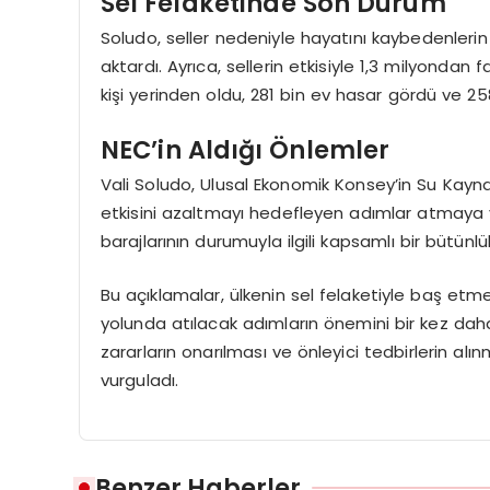
Sel Felaketinde Son Durum
Soludo, seller nedeniyle hayatını kaybedenlerin s
aktardı. Ayrıca, sellerin etkisiyle 1,3 milyondan
kişi yerinden oldu, 281 bin ev hasar gördü ve 258
NEC’in Aldığı Önlemler
Vali Soludo, Ulusal Ekonomik Konsey’in Su Kaynakl
etkisini azaltmayı hedefleyen adımlar atmaya yö
barajlarının durumuyla ilgili kapsamlı bir bütünl
Bu açıklamalar, ülkenin sel felaketiyle baş etm
yolunda atılacak adımların önemini bir kez daha 
zararların onarılması ve önleyici tedbirlerin alı
vurguladı.
Benzer Haberler