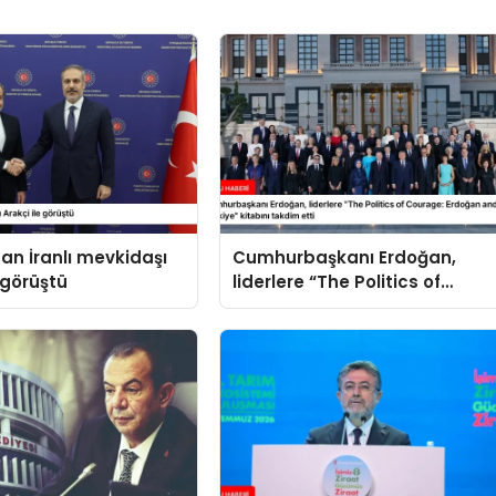
an İranlı mevkidaşı
Cumhurbaşkanı Erdoğan,
 görüştü
liderlere “The Politics of
Courage: Erdoğan and the
Rise of Türkiye” kitabını
takdim etti