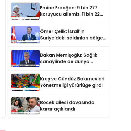
oldu
Emine Erdoğan: 9 bin 277
koruyucu ailemiz, 11 bin 22
çocuğumuzu baş tacı ediyor
Ömer Çelik: İsrail’in
Suriye’deki saldırıları bölge
barışı için yeni bir tehdit
dalgasıdır
Bakan Memişoğlu: Sağlık
sanayiinde de dünya
liderlerinden biri olacağız
Kreş ve Gündüz Bakımevleri
Yönetmeliği yürürlüğe girdi
Böcek ailesi davasında
karar açıklandı