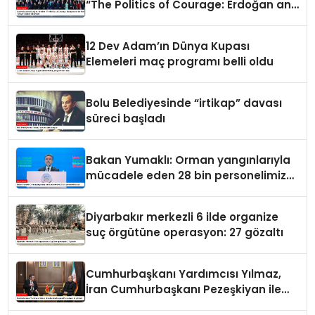
“The Politics of Courage: Erdoğan and
the Rise of Türkiye” kitabını takdim
etti
12 Dev Adam’ın Dünya Kupası
Elemeleri maç programı belli oldu
Bolu Belediyesinde “irtikap” davası
süreci başladı
Bakan Yumaklı: Orman yangınlarıyla
mücadele eden 28 bin personelimiz
var
Diyarbakır merkezli 6 ilde organize
suç örgütüne operasyon: 27 gözaltı
Cumhurbaşkanı Yardımcısı Yılmaz,
İran Cumhurbaşkanı Pezeşkiyan ile
görüştü