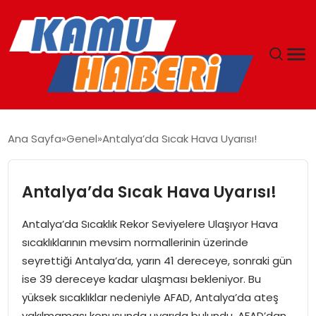
ANASAYFA
Ana Sayfa
Genel
Antalya’da Sıcak Hava Uyarısı!
YAŞAM
Antalya’da Sıcak Hava Uyarısı!
GÜNCEL
Antalya’da Sıcaklık Rekor Seviyelere Ulaşıyor Hava
MAGAZIN
sıcaklıklarının mevsim normallerinin üzerinde
seyrettiği Antalya’da, yarın 41 dereceye, sonraki gün
EKONOMI
ise 39 dereceye kadar ulaşması bekleniyor. Bu
yüksek sıcaklıklar nedeniyle AFAD, Antalya’da ateş
SPOR
yakılmaması konusunda uyarıda bulundu. AFAD’dan