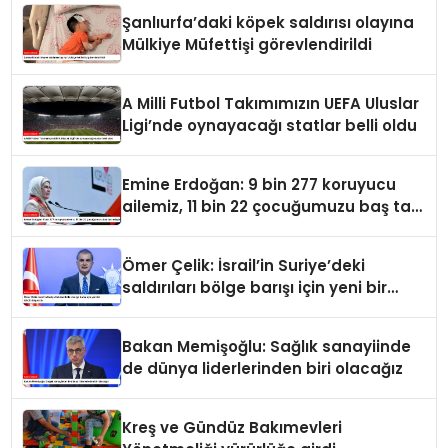
Şanlıurfa’daki köpek saldırısı olayına
Mülkiye Müfettişi görevlendirildi
A Milli Futbol Takımımızın UEFA Uluslar
Ligi’nde oynayacağı statlar belli oldu
Emine Erdoğan: 9 bin 277 koruyucu
ailemiz, 11 bin 22 çocuğumuzu baş tacı
ediyor
Ömer Çelik: İsrail’in Suriye’deki
saldırıları bölge barışı için yeni bir
tehdit dalgasıdır
Bakan Memişoğlu: Sağlık sanayiinde
de dünya liderlerinden biri olacağız
Kreş ve Gündüz Bakımevleri