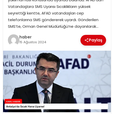
Vatandaşlara SMS Uyarısı Sıcaklıkların yüksek
TEKNOLOJI
seyrettiği kentte, AFAD vatandaşları cep
telefonlarına SMS göndererek uyardı. Gönderilen
EĞITIM
SMS’te, Orman Genel Müdürlüğü’ne dayanılarak…
haber
GENEL
Paylaş
15 Ağustos 2024