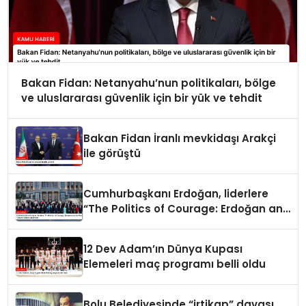
Bakan Fidan: Netanyahu’nun politikaları, bölge
ve uluslararası güvenlik için bir yük ve tehdit
Bakan Fidan İranlı mevkidaşı Arakçi
ile görüştü
Cumhurbaşkanı Erdoğan, liderlere
“The Politics of Courage: Erdoğan and
the Rise of Türkiye” kitabını takdim
etti
12 Dev Adam’ın Dünya Kupası
Elemeleri maç programı belli oldu
Bolu Belediyesinde “irtikap” davası