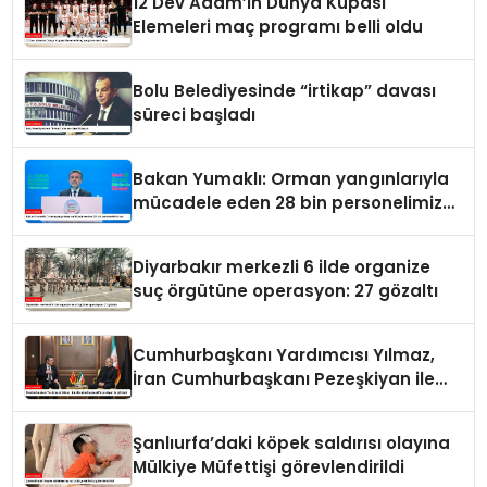
12 Dev Adam’ın Dünya Kupası
Elemeleri maç programı belli oldu
Bolu Belediyesinde “irtikap” davası
süreci başladı
Bakan Yumaklı: Orman yangınlarıyla
mücadele eden 28 bin personelimiz
var
Diyarbakır merkezli 6 ilde organize
suç örgütüne operasyon: 27 gözaltı
Cumhurbaşkanı Yardımcısı Yılmaz,
İran Cumhurbaşkanı Pezeşkiyan ile
görüştü
Şanlıurfa’daki köpek saldırısı olayına
Mülkiye Müfettişi görevlendirildi