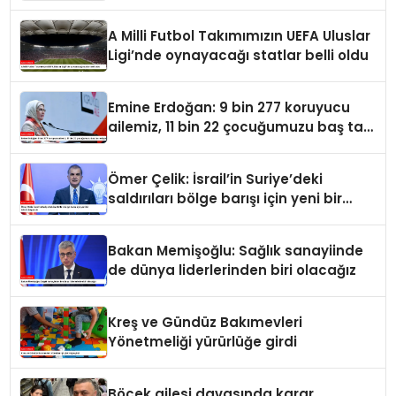
A Milli Futbol Takımımızın UEFA Uluslar
Ligi’nde oynayacağı statlar belli oldu
Emine Erdoğan: 9 bin 277 koruyucu
ailemiz, 11 bin 22 çocuğumuzu baş tacı
ediyor
Ömer Çelik: İsrail’in Suriye’deki
saldırıları bölge barışı için yeni bir
tehdit dalgasıdır
Bakan Memişoğlu: Sağlık sanayiinde
de dünya liderlerinden biri olacağız
Kreş ve Gündüz Bakımevleri
Yönetmeliği yürürlüğe girdi
Böcek ailesi davasında karar