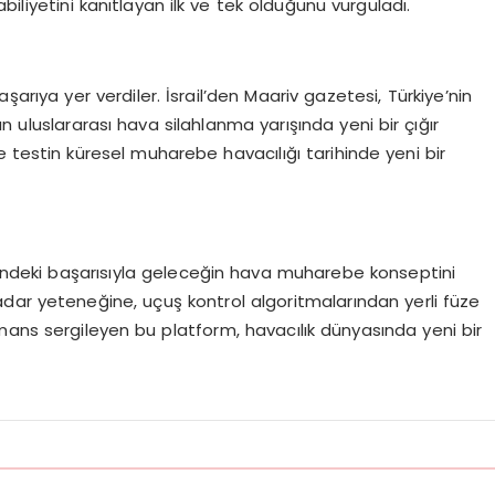
iyetini kanıtlayan ilk ve tek olduğunu vurguladı.
aşarıya yer verdiler. İsrail’den Maariv gazetesi, Türkiye’nin
nın uluslararası hava silahlanma yarışında yeni bir çığır
se testin küresel muharebe havacılığı tarihinde yeni bir
i
indeki başarısıyla geleceğin hava muharebe konseptini
 radar yeteneğine, uçuş kontrol algoritmalarından yerli füze
mans sergileyen bu platform, havacılık dünyasında yeni bir