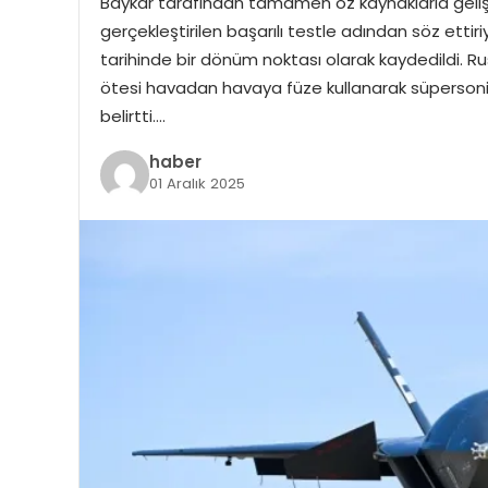
Baykar tarafından tamamen öz kaynaklarla gelişti
gerçekleştirilen başarılı testle adından söz ettir
tarihinde bir dönüm noktası olarak kaydedildi. R
ötesi havadan havaya füze kullanarak süpersonik
belirtti….
haber
01 Aralık 2025