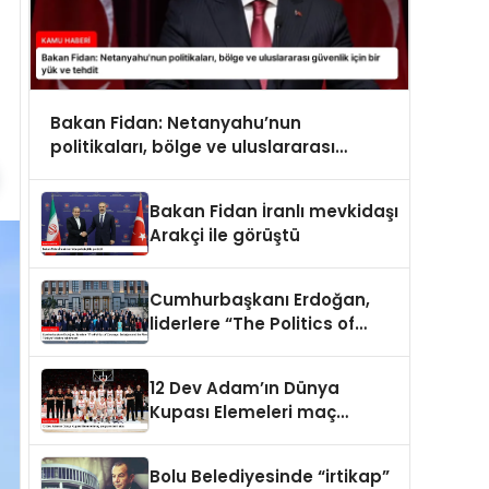
Bakan Fidan: Netanyahu’nun
politikaları, bölge ve uluslararası
güvenlik için bir yük ve tehdit
Bakan Fidan İranlı mevkidaşı
Arakçi ile görüştü
Cumhurbaşkanı Erdoğan,
liderlere “The Politics of
Courage: Erdoğan and the
Rise of Türkiye” kitabını
12 Dev Adam’ın Dünya
takdim etti
Kupası Elemeleri maç
programı belli oldu
Bolu Belediyesinde “irtikap”