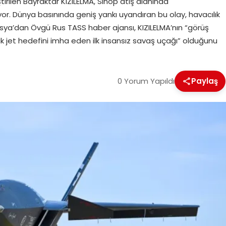
rilen Bayraktar KIZILELMA, Sinop atış alanında
iyor. Dünya basınında geniş yankı uyandıran bu olay, havacılık
usya’dan Övgü Rus TASS haber ajansı, KIZILELMA’nın “görüş
 jet hedefini imha eden ilk insansız savaş uçağı” olduğunu
0 Yorum Yapıldı
Paylaş