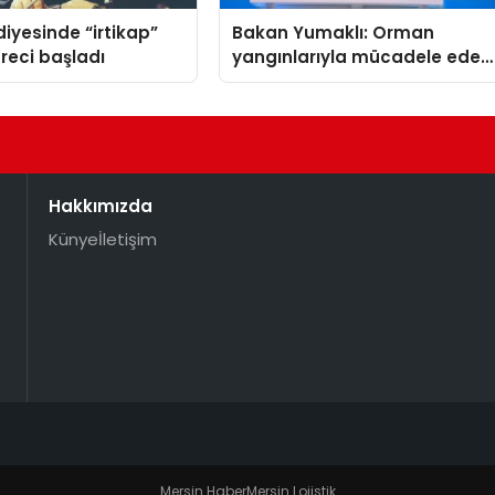
diyesinde “irtikap”
Bakan Yumaklı: Orman
reci başladı
yangınlarıyla mücadele eden
28 bin personelimiz var
Hakkımızda
Künye
İletişim
Mersin Haber
Mersin Lojistik