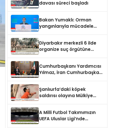
davası süreci başladı
Bakan Yumaklı: Orman
yangınlarıyla mücadele
eden 28 bin personelimiz
var
Diyarbakır merkezli 6 ilde
organize suç örgütüne
operasyon: 27 gözaltı
Cumhurbaşkanı Yardımcısı
Yılmaz, İran Cumhurbaşkanı
Pezeşkiyan ile görüştü
Şanlıurfa’daki köpek
saldırısı olayına Mülkiye
Müfettişi görevlendirildi
A Milli Futbol Takımımızın
UEFA Uluslar Ligi’nde
oynayacağı statlar belli