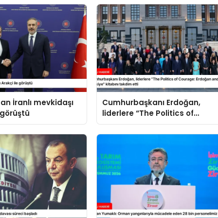
an İranlı mevkidaşı
Cumhurbaşkanı Erdoğan,
 görüştü
liderlere “The Politics of
Courage: Erdoğan and the
Rise of Türkiye” kitabını
takdim etti