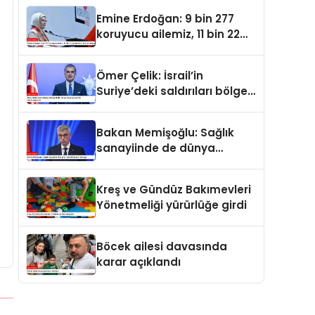
oldu
Emine Erdoğan: 9 bin 277
koruyucu ailemiz, 11 bin 22
çocuğumuzu baş tacı ediyor
Ömer Çelik: İsrail’in
Suriye’deki saldırıları bölge
barışı için yeni bir tehdit
dalgasıdır
Bakan Memişoğlu: Sağlık
sanayiinde de dünya
liderlerinden biri olacağız
Kreş ve Gündüz Bakımevleri
Yönetmeliği yürürlüğe girdi
Böcek ailesi davasında
karar açıklandı