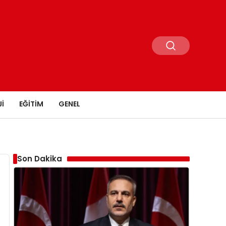
I
EĞITIM
GENEL
Son Dakika