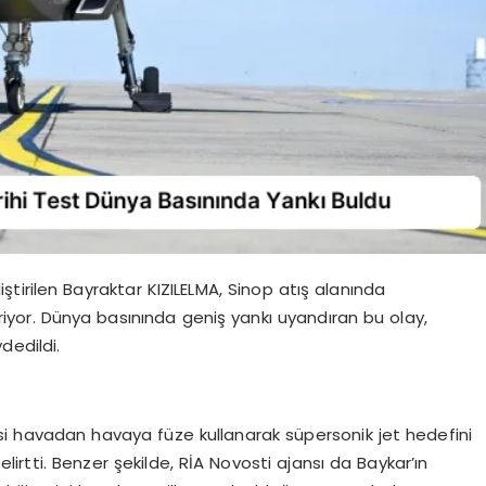
irilen Bayraktar KIZILELMA, Sinop atış alanında
iriyor. Dünya basınında geniş yankı uyandıran bu olay,
dedildi.
esi havadan havaya füze kullanarak süpersonik jet hedefini
irtti. Benzer şekilde, RİA Novosti ajansı da Baykar’ın