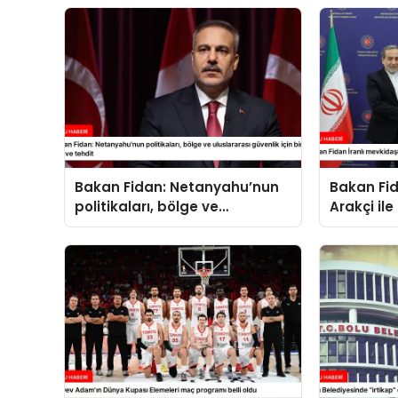
Bakan Fidan: Netanyahu’nun
Bakan Fid
politikaları, bölge ve
Arakçi ile
uluslararası güvenlik için bir
yük ve tehdit