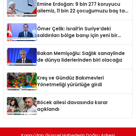
Emine Erdoğan: 9 bin 277 koruyucu
ailemiz, 11 bin 22 çocuğumuzu baş tacı
ediyor
Ömer Çelik: İsrail’in Suriye’deki
saldırıları bölge barışı için yeni bir
tehdit dalgasıdır
Bakan Memişoğlu: Sağlık sanayiinde
de dünya liderlerinden biri olacağız
Kreş ve Gündüz Bakımevleri
Yönetmeliği yürürlüğe girdi
Böcek ailesi davasında karar
açıklandı
Kamu'dan Güncel Haberlerin Doğru Adresi