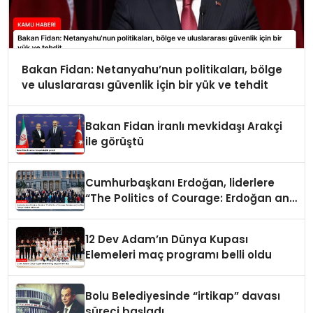
Bakan Fidan: Netanyahu’nun politikaları, bölge
ve uluslararası güvenlik için bir yük ve tehdit
Bakan Fidan İranlı mevkidaşı Arakçi
ile görüştü
Cumhurbaşkanı Erdoğan, liderlere
“The Politics of Courage: Erdoğan and
the Rise of Türkiye” kitabını takdim
etti
12 Dev Adam’ın Dünya Kupası
Elemeleri maç programı belli oldu
Bolu Belediyesinde “irtikap” davası
süreci başladı