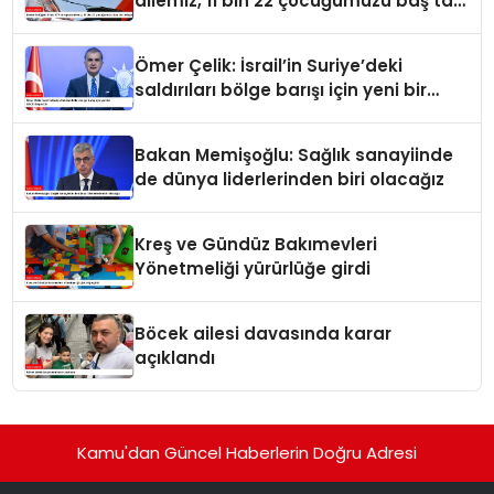
ailemiz, 11 bin 22 çocuğumuzu baş tacı
ediyor
Ömer Çelik: İsrail’in Suriye’deki
saldırıları bölge barışı için yeni bir
tehdit dalgasıdır
Bakan Memişoğlu: Sağlık sanayiinde
de dünya liderlerinden biri olacağız
Kreş ve Gündüz Bakımevleri
Yönetmeliği yürürlüğe girdi
Böcek ailesi davasında karar
açıklandı
Kamu'dan Güncel Haberlerin Doğru Adresi