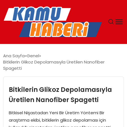
ANASAYFA
Ana Sayfa
Genel
Bitkilerin Glikoz Depolamasıyla Üretilen Nanofiber
YAŞAM
Spagetti
GÜNCEL
Bitkilerin Glikoz Depolamasıyla
MAGAZIN
Üretilen Nanofiber Spagetti
EKONOMI
Bitkisel Nişastadan Yeni Bir Üretim Yöntemi Bir
araştırma ekibi, bitkilerin glikoz depolaması için
SPOR