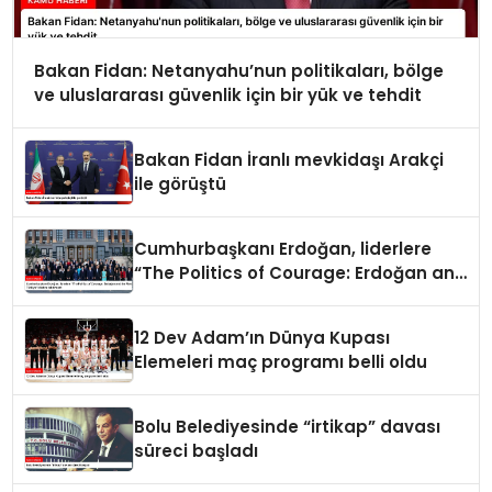
Bakan Fidan: Netanyahu’nun politikaları, bölge
ve uluslararası güvenlik için bir yük ve tehdit
Bakan Fidan İranlı mevkidaşı Arakçi
ile görüştü
Cumhurbaşkanı Erdoğan, liderlere
“The Politics of Courage: Erdoğan and
the Rise of Türkiye” kitabını takdim
etti
12 Dev Adam’ın Dünya Kupası
Elemeleri maç programı belli oldu
Bolu Belediyesinde “irtikap” davası
süreci başladı