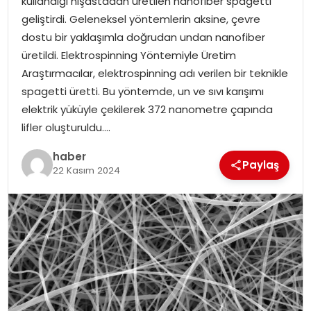
kullandığı nişastadan üretilen nanofiber spagetti
geliştirdi. Geleneksel yöntemlerin aksine, çevre
TEKNOLOJI
dostu bir yaklaşımla doğrudan undan nanofiber
üretildi. Elektrospinning Yöntemiyle Üretim
EĞITIM
Araştırmacılar, elektrospinning adı verilen bir teknikle
spagetti üretti. Bu yöntemde, un ve sıvı karışımı
GENEL
elektrik yüküyle çekilerek 372 nanometre çapında
lifler oluşturuldu….
haber
Paylaş
22 Kasım 2024