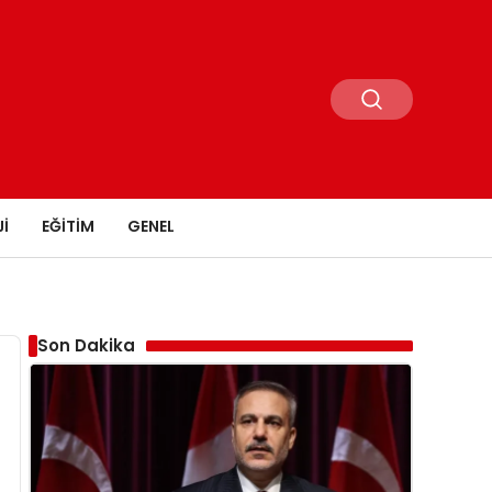
I
EĞITIM
GENEL
Son Dakika