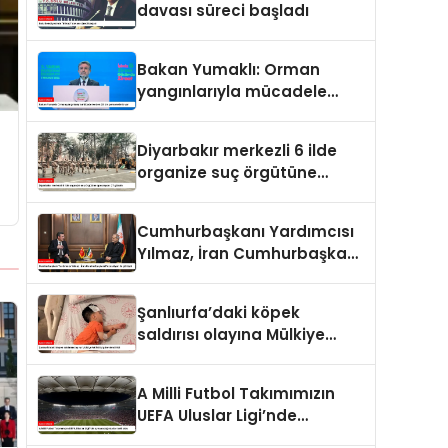
davası süreci başladı
Bakan Yumaklı: Orman
yangınlarıyla mücadele
eden 28 bin personelimiz
var
Diyarbakır merkezli 6 ilde
organize suç örgütüne
operasyon: 27 gözaltı
Cumhurbaşkanı Yardımcısı
Yılmaz, İran Cumhurbaşkanı
Pezeşkiyan ile görüştü
Şanlıurfa’daki köpek
saldırısı olayına Mülkiye
Müfettişi görevlendirildi
A Milli Futbol Takımımızın
UEFA Uluslar Ligi’nde
oynayacağı statlar belli