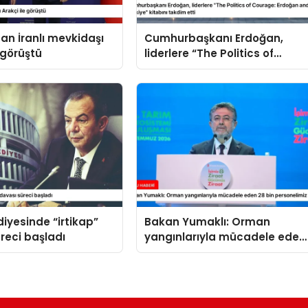
an İranlı mevkidaşı
Cumhurbaşkanı Erdoğan,
 görüştü
liderlere “The Politics of
Courage: Erdoğan and the
Rise of Türkiye” kitabını
takdim etti
diyesinde “irtikap”
Bakan Yumaklı: Orman
reci başladı
yangınlarıyla mücadele eden
28 bin personelimiz var