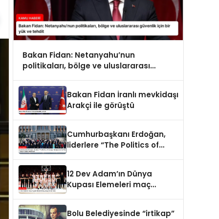
Bakan Fidan: Netanyahu’nun
politikaları, bölge ve uluslararası
güvenlik için bir yük ve tehdit
Bakan Fidan İranlı mevkidaşı
Arakçi ile görüştü
Cumhurbaşkanı Erdoğan,
liderlere “The Politics of
Courage: Erdoğan and the
Rise of Türkiye” kitabını
12 Dev Adam’ın Dünya
takdim etti
Kupası Elemeleri maç
programı belli oldu
Bolu Belediyesinde “irtikap”