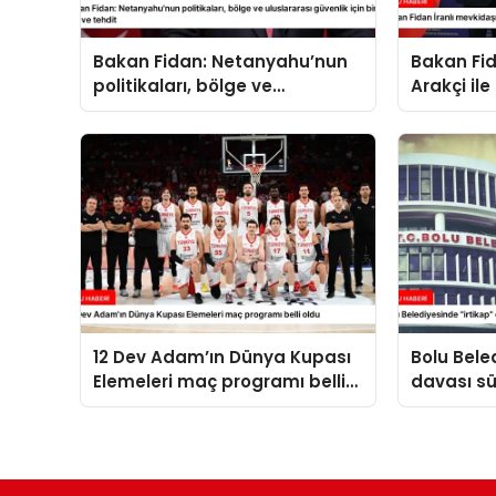
Bakan Fidan: Netanyahu’nun
Bakan Fid
politikaları, bölge ve
Arakçi ile
uluslararası güvenlik için bir
yük ve tehdit
12 Dev Adam’ın Dünya Kupası
Bolu Bele
Elemeleri maç programı belli
davası sü
oldu