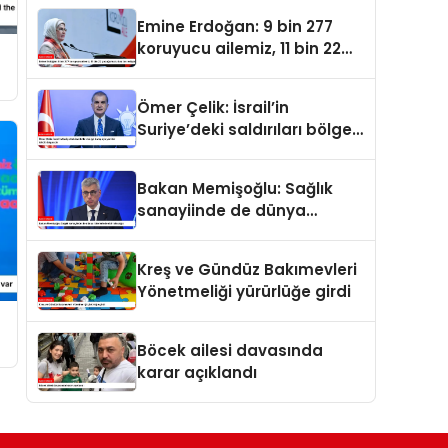
oldu
Emine Erdoğan: 9 bin 277
koruyucu ailemiz, 11 bin 22
çocuğumuzu baş tacı ediyor
Ömer Çelik: İsrail’in
Suriye’deki saldırıları bölge
barışı için yeni bir tehdit
dalgasıdır
Bakan Memişoğlu: Sağlık
sanayiinde de dünya
liderlerinden biri olacağız
Kreş ve Gündüz Bakımevleri
Yönetmeliği yürürlüğe girdi
Böcek ailesi davasında
karar açıklandı