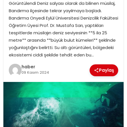
Görüntülendi Deniz salyası olarak da bilinen müsilaj,
Bandırma ilçesinde tekrar yayılmaya başladı.
TEKNOLOJI
Bandırma Onyedi Eylül Üniversitesi Denizcilik Fakültesi
Öğretim Üyesi Prof. Dr. Mustafa Sarı, yaptıkları
EĞITIM
tespitlerde müsilajın deniz seviyesinin **5 ila 25
metre** arasında **büyük bulut kümeleri** şeklinde
GENEL
yoğunlaştığını belirtti. Su altı görüntüleri, bölgedeki
ekosistemi ciddi şekilde tehdit eden bu…
haber
Paylaş
09 Kasım 2024