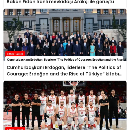
Bakan Fidan İranlı mevkidaşı Arakçi ile görüştü
Cumhurbaşkanı Erdoğan, liderlere “The Politics of
Courage: Erdoğan and the Rise of Türkiye” kitabını
takdim etti