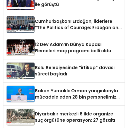
ile görüştü
Cumhurbaşkanı Erdoğan, liderlere
“The Politics of Courage: Erdoğan and
the Rise of Türkiye” kitabını takdim
etti
12 Dev Adam’ın Dünya Kupası
Elemeleri maç programı belli oldu
Bolu Belediyesinde “irtikap” davası
süreci başladı
Bakan Yumaklı: Orman yangınlarıyla
mücadele eden 28 bin personelimiz
var
Diyarbakır merkezli 6 ilde organize
suç örgütüne operasyon: 27 gözaltı