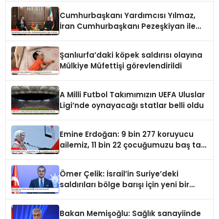
Cumhurbaşkanı Yardımcısı Yılmaz,
İran Cumhurbaşkanı Pezeşkiyan ile
görüştü
Şanlıurfa’daki köpek saldırısı olayına
Mülkiye Müfettişi görevlendirildi
A Milli Futbol Takımımızın UEFA Uluslar
Ligi’nde oynayacağı statlar belli oldu
Emine Erdoğan: 9 bin 277 koruyucu
ailemiz, 11 bin 22 çocuğumuzu baş tacı
ediyor
Ömer Çelik: İsrail’in Suriye’deki
saldırıları bölge barışı için yeni bir
tehdit dalgasıdır
Bakan Memişoğlu: Sağlık sanayiinde