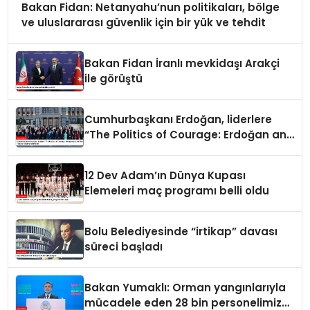
Bakan Fidan: Netanyahu’nun politikaları, bölge
ve uluslararası güvenlik için bir yük ve tehdit
Bakan Fidan İranlı mevkidaşı Arakçi
ile görüştü
Cumhurbaşkanı Erdoğan, liderlere
“The Politics of Courage: Erdoğan and
the Rise of Türkiye” kitabını takdim
etti
12 Dev Adam’ın Dünya Kupası
Elemeleri maç programı belli oldu
Bolu Belediyesinde “irtikap” davası
süreci başladı
Bakan Yumaklı: Orman yangınlarıyla
mücadele eden 28 bin personelimiz