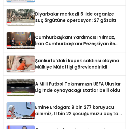
var
Diyarbakır merkezli 6 ilde organize
suç örgütüne operasyon: 27 gözaltı
Cumhurbaşkanı Yardımcısı Yılmaz,
İran Cumhurbaşkanı Pezeşkiyan ile
görüştü
Şanlıurfa’daki köpek saldırısı olayına
Mülkiye Müfettişi görevlendirildi
A Milli Futbol Takımımızın UEFA Uluslar
Ligi’nde oynayacağı statlar belli oldu
Emine Erdoğan: 9 bin 277 koruyucu
ailemiz, 11 bin 22 çocuğumuzu baş tacı
ediyor