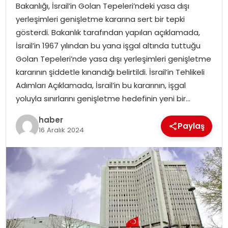
Bakanlığı, İsrail’in Golan Tepeleri’ndeki yasa dışı
yerleşimleri genişletme kararına sert bir tepki
TEKNOLOJI
gösterdi. Bakanlık tarafından yapılan açıklamada,
İsrail’in 1967 yılından bu yana işgal altında tuttuğu
EĞITIM
Golan Tepeleri’nde yasa dışı yerleşimleri genişletme
kararının şiddetle kınandığı belirtildi. İsrail’in Tehlikeli
GENEL
Adımları Açıklamada, İsrail’in bu kararının, işgal
yoluyla sınırlarını genişletme hedefinin yeni bir…
haber
Paylaş
16 Aralık 2024