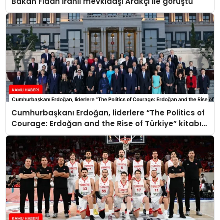
Bakan Fidan İranlı mevkidaşı Arakçi ile görüştü
Cumhurbaşkanı Erdoğan, liderlere “The Politics of
Courage: Erdoğan and the Rise of Türkiye” kitabını
takdim etti