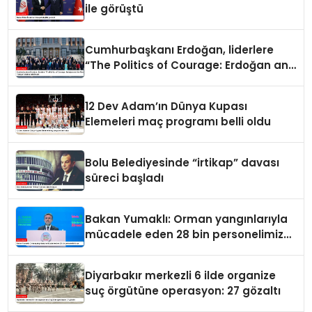
ile görüştü
Cumhurbaşkanı Erdoğan, liderlere
“The Politics of Courage: Erdoğan and
the Rise of Türkiye” kitabını takdim
etti
12 Dev Adam’ın Dünya Kupası
Elemeleri maç programı belli oldu
Bolu Belediyesinde “irtikap” davası
süreci başladı
Bakan Yumaklı: Orman yangınlarıyla
mücadele eden 28 bin personelimiz
var
Diyarbakır merkezli 6 ilde organize
suç örgütüne operasyon: 27 gözaltı