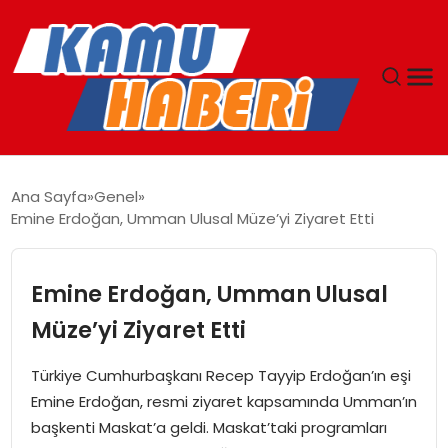
ANASAYFA
Ana Sayfa
Genel
Emine Erdoğan, Umman Ulusal Müze’yi Ziyaret Etti
YAŞAM
GÜNCEL
Emine Erdoğan, Umman Ulusal
Müze’yi Ziyaret Etti
MAGAZIN
Türkiye Cumhurbaşkanı Recep Tayyip Erdoğan’ın eşi
EKONOMI
Emine Erdoğan, resmi ziyaret kapsamında Umman’ın
başkenti Maskat’a geldi. Maskat’taki programları
SPOR