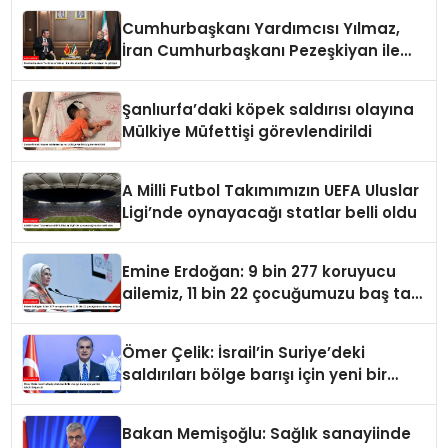
Cumhurbaşkanı Yardımcısı Yılmaz,
İran Cumhurbaşkanı Pezeşkiyan ile
görüştü
Şanlıurfa’daki köpek saldırısı olayına
Mülkiye Müfettişi görevlendirildi
A Milli Futbol Takımımızın UEFA Uluslar
Ligi’nde oynayacağı statlar belli oldu
Emine Erdoğan: 9 bin 277 koruyucu
ailemiz, 11 bin 22 çocuğumuzu baş tacı
ediyor
Ömer Çelik: İsrail’in Suriye’deki
saldırıları bölge barışı için yeni bir
tehdit dalgasıdır
Bakan Memişoğlu: Sağlık sanayiinde