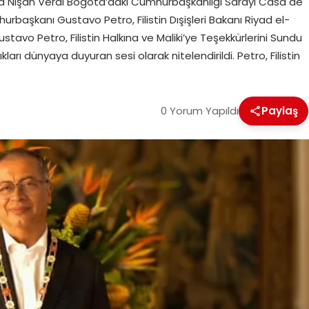
ro’ya Nişan Verdi Bogota’daki Cumhurbaşkanlığı Sarayı Casa de
aşkanı Gustavo Petro, Filistin Dışişleri Bakanı Riyad el-
Gustavo Petro, Filistin Halkına ve Maliki’ye Teşekkürlerini Sundu
lıkları dünyaya duyuran sesi olarak nitelendirildi. Petro, Filistin
0 Yorum Yapıldı
Paylaş