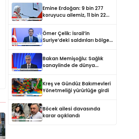
oldu
Emine Erdoğan: 9 bin 277
koruyucu ailemiz, 11 bin 22
çocuğumuzu baş tacı ediyor
Ömer Çelik: İsrail’in
Suriye’deki saldırıları bölge
barışı için yeni bir tehdit
dalgasıdır
Bakan Memişoğlu: Sağlık
sanayiinde de dünya
liderlerinden biri olacağız
Kreş ve Gündüz Bakımevleri
Yönetmeliği yürürlüğe girdi
Böcek ailesi davasında
karar açıklandı