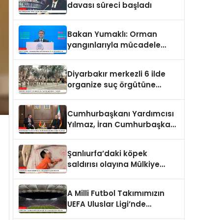
davası süreci başladı
Bakan Yumaklı: Orman
yangınlarıyla mücadele
eden 28 bin personelimiz
var
Diyarbakır merkezli 6 ilde
organize suç örgütüne
operasyon: 27 gözaltı
Cumhurbaşkanı Yardımcısı
Yılmaz, İran Cumhurbaşkanı
Pezeşkiyan ile görüştü
Şanlıurfa’daki köpek
saldırısı olayına Mülkiye
Müfettişi görevlendirildi
A Milli Futbol Takımımızın
UEFA Uluslar Ligi’nde
oynayacağı statlar belli