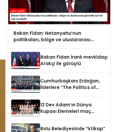
Bakan Fidan: Netanyahu’nun
politikaları, bölge ve uluslararası
güvenlik için bir yük ve tehdit
Bakan Fidan İranlı mevkidaşı
Arakçi ile görüştü
Cumhurbaşkanı Erdoğan,
liderlere “The Politics of
Courage: Erdoğan and the
Rise of Türkiye” kitabını
12 Dev Adam’ın Dünya
takdim etti
Kupası Elemeleri maç
programı belli oldu
Bolu Belediyesinde “irtikap”