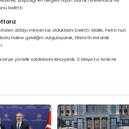
kür ederek, yaşadığı en değerli nişan olarak nitelendirdi ve
nü belirtti.
ttarız
etinden dolayı minnettar olduklarını belirtti. Maliki, Petro’nun
ü haline geldiğini vurgulayarak, Filistin’in karanlık
i.
’ye yönelik saldırılarını kınayarak, 3 Mayıs’ta İsrail ile