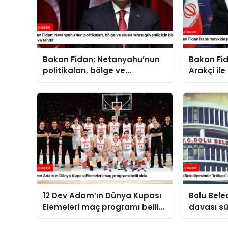
Bakan Fidan: Netanyahu’nun
Bakan Fid
politikaları, bölge ve
Arakçi ile
uluslararası güvenlik için bir
yük ve tehdit
12 Dev Adam’ın Dünya Kupası
Bolu Bele
Elemeleri maç programı belli
davası sü
oldu