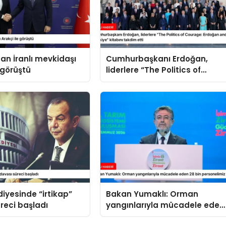
an İranlı mevkidaşı
Cumhurbaşkanı Erdoğan,
 görüştü
liderlere “The Politics of
Courage: Erdoğan and the
Rise of Türkiye” kitabını
takdim etti
diyesinde “irtikap”
Bakan Yumaklı: Orman
reci başladı
yangınlarıyla mücadele eden
28 bin personelimiz var