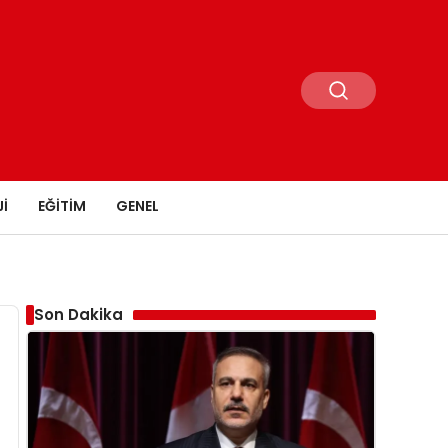
I
EĞITIM
GENEL
Son Dakika