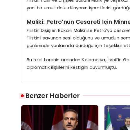
Filistin halkı ve Dışişleri Bakanı Maliki’ye teşek
yeni bir umut dolu dünyanın işaretlerini gördüğü
Maliki: Petro’nun Cesareti İçin Minne
Filistin Dışişleri Bakanı Maliki ise Petro’ya cesar
Filistin’i savunan sesi olduğunu ve umudun sembol
günlerinde yanlarında durduğu için teşekkür ett
Bu özel törenin ardından Kolombiya, İsrail’in Gazze
diplomatik ilişkilerini kestiğini duyurmuştu.
Benzer Haberler