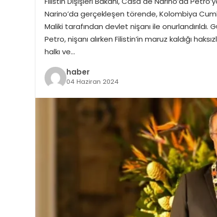
Filistin Dışişleri Bakanı, Casa de Narino’da Pet
Narino’da gerçekleşen törende, Kolombiya Cumhurb
Maliki tarafından devlet nişanı ile onurlandırıldı. 
Petro, nişanı alırken Filistin’in maruz kaldığı haksız
halkı ve…
haber
04 Haziran 2024