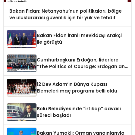
Bakan Fidan: Netanyahu’nun politikaları, bölge
ve uluslararası güvenlik için bir yük ve tehdit
Bakan Fidan İranlı mevkidaşı Arakçi
ile görüştü
Cumhurbaşkanı Erdoğan, liderlere
“The Politics of Courage: Erdoğan and
the Rise of Türkiye” kitabını takdim
etti
12 Dev Adam’ın Dünya Kupası
Elemeleri maç programı belli oldu
Bolu Belediyesinde “irtikap” davası
süreci başladı
Bakan Yumaklı: Orman yangınlarıyla