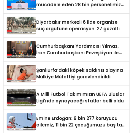
mücadele eden 28 bin personelimiz
var
Diyarbakır merkezli 6 ilde organize
suç örgütüne operasyon: 27 gözaltı
Cumhurbaşkanı Yardımcısı Yılmaz,
İran Cumhurbaşkanı Pezeşkiyan ile
görüştü
Şanlıurfa’daki köpek saldırısı olayına
Mülkiye Müfettişi görevlendirildi
A Milli Futbol Takımımızın UEFA Uluslar
Ligi’nde oynayacağı statlar belli oldu
Emine Erdoğan: 9 bin 277 koruyucu
ailemiz, 11 bin 22 çocuğumuzu baş tacı
ediyor