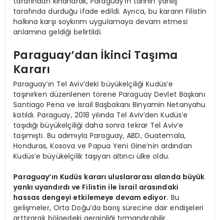
tarafından kınanarak, Paraguay’ın tarihin yanlış
tarafında durduğu ifade edildi. Ayrıca, bu kararın Filistin
halkına karşı soykırım uygulamaya devam etmesi
anlamına geldiği belirtildi.
Paraguay’dan İkinci Taşıma
Kararı
Paraguay’ın Tel Aviv’deki büyükelçiliği Kudüs’e
taşınırken düzenlenen törene Paraguay Devlet Başkanı
Santiago Pena ve İsrail Başbakanı Binyamin Netanyahu
katıldı. Paraguay, 2018 yılında Tel Aviv’den Kudüs’e
taşıdığı büyükelçiliği daha sonra tekrar Tel Aviv’e
taşımıştı. Bu adımıyla Paraguay, ABD, Guatemala,
Honduras, Kosova ve Papua Yeni Gine’nin ardından
Kudüs’e büyükelçilik taşıyan altıncı ülke oldu.
Paraguay’ın Kudüs kararı uluslararası alanda büyük
yankı uyandırdı ve Filistin ile İsrail arasındaki
hassas dengeyi etkilemeye devam ediyor.
Bu
gelişmeler, Orta Doğu’da barış sürecine dair endişeleri
arttırarak bölgedeki gerginliği tırmandırabilir.