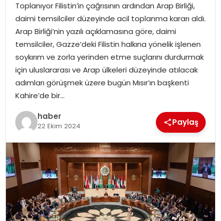
Toplanıyor Filistin’in çağrısının ardından Arap Birliği,
daimi temsilciler düzeyinde acil toplanma kararı aldı.
TEKNOLOJI
Arap Birliği’nin yazılı açıklamasına göre, daimi
temsilciler, Gazze’deki Filistin halkına yönelik işlenen
EĞITIM
soykırım ve zorla yerinden etme suçlarını durdurmak
için uluslararası ve Arap ülkeleri düzeyinde atılacak
GENEL
adımları görüşmek üzere bugün Mısır’ın başkenti
Kahire’de bir…
haber
Paylaş
22 Ekim 2024