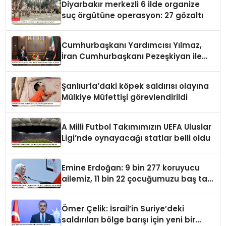
Diyarbakır merkezli 6 ilde organize
suç örgütüne operasyon: 27 gözaltı
Cumhurbaşkanı Yardımcısı Yılmaz,
İran Cumhurbaşkanı Pezeşkiyan ile
görüştü
Şanlıurfa’daki köpek saldırısı olayına
Mülkiye Müfettişi görevlendirildi
A Milli Futbol Takımımızın UEFA Uluslar
Ligi’nde oynayacağı statlar belli oldu
Emine Erdoğan: 9 bin 277 koruyucu
ailemiz, 11 bin 22 çocuğumuzu baş tacı
ediyor
Ömer Çelik: İsrail’in Suriye’deki
saldırıları bölge barışı için yeni bir