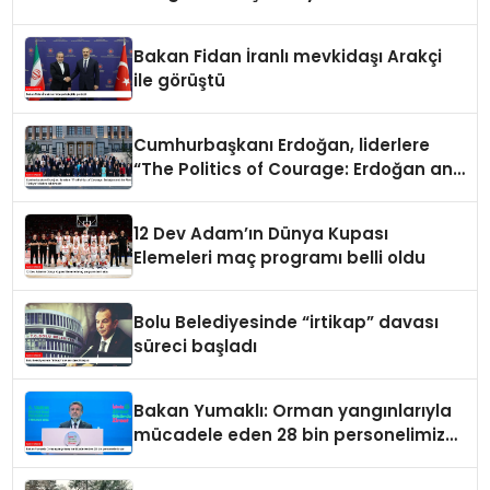
Bakan Fidan İranlı mevkidaşı Arakçi
ile görüştü
Cumhurbaşkanı Erdoğan, liderlere
“The Politics of Courage: Erdoğan and
the Rise of Türkiye” kitabını takdim
etti
12 Dev Adam’ın Dünya Kupası
Elemeleri maç programı belli oldu
Bolu Belediyesinde “irtikap” davası
süreci başladı
Bakan Yumaklı: Orman yangınlarıyla
mücadele eden 28 bin personelimiz
var