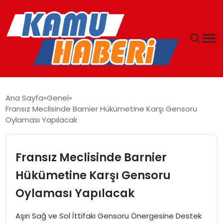
ANASAYFA
Ana Sayfa
Genel
Fransız Meclisinde Barnier Hükümetine Karşı Gensoru
YAŞAM
Oylaması Yapılacak
GÜNCEL
Fransız Meclisinde Barnier
MAGAZIN
Hükümetine Karşı Gensoru
Oylaması Yapılacak
EKONOMI
Aşırı Sağ ve Sol İttifakı Gensoru Önergesine Destek
SPOR