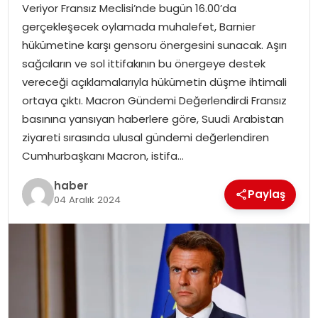
Veriyor Fransız Meclisi’nde bugün 16.00’da
gerçekleşecek oylamada muhalefet, Barnier
TEKNOLOJI
hükümetine karşı gensoru önergesini sunacak. Aşırı
sağcıların ve sol ittifakının bu önergeye destek
EĞITIM
vereceği açıklamalarıyla hükümetin düşme ihtimali
ortaya çıktı. Macron Gündemi Değerlendirdi Fransız
GENEL
basınına yansıyan haberlere göre, Suudi Arabistan
ziyareti sırasında ulusal gündemi değerlendiren
Cumhurbaşkanı Macron, istifa…
haber
Paylaş
04 Aralık 2024