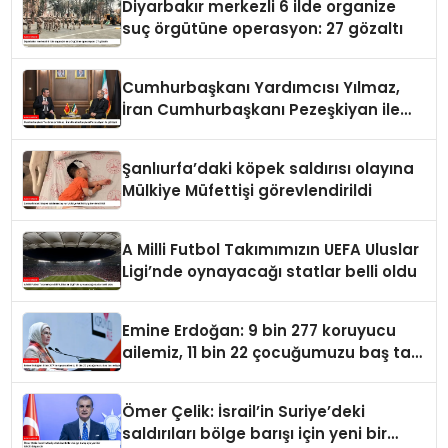
Diyarbakır merkezli 6 ilde organize
suç örgütüne operasyon: 27 gözaltı
Cumhurbaşkanı Yardımcısı Yılmaz,
İran Cumhurbaşkanı Pezeşkiyan ile
görüştü
Şanlıurfa’daki köpek saldırısı olayına
Mülkiye Müfettişi görevlendirildi
A Milli Futbol Takımımızın UEFA Uluslar
Ligi’nde oynayacağı statlar belli oldu
Emine Erdoğan: 9 bin 277 koruyucu
ailemiz, 11 bin 22 çocuğumuzu baş tacı
ediyor
Ömer Çelik: İsrail’in Suriye’deki
saldırıları bölge barışı için yeni bir