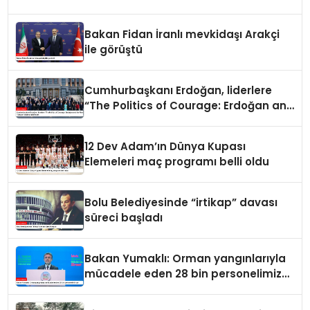
Bakan Fidan İranlı mevkidaşı Arakçi
ile görüştü
Cumhurbaşkanı Erdoğan, liderlere
“The Politics of Courage: Erdoğan and
the Rise of Türkiye” kitabını takdim
etti
12 Dev Adam’ın Dünya Kupası
Elemeleri maç programı belli oldu
Bolu Belediyesinde “irtikap” davası
süreci başladı
Bakan Yumaklı: Orman yangınlarıyla
mücadele eden 28 bin personelimiz
var