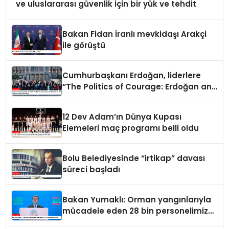
ve uluslararası güvenlik için bir yük ve tehdit
Bakan Fidan İranlı mevkidaşı Arakçi
ile görüştü
Cumhurbaşkanı Erdoğan, liderlere
“The Politics of Courage: Erdoğan and
the Rise of Türkiye” kitabını takdim
etti
12 Dev Adam’ın Dünya Kupası
Elemeleri maç programı belli oldu
Bolu Belediyesinde “irtikap” davası
süreci başladı
Bakan Yumaklı: Orman yangınlarıyla
mücadele eden 28 bin personelimiz
var