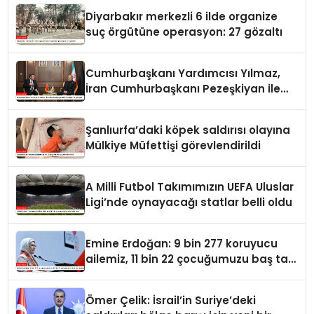
Diyarbakır merkezli 6 ilde organize
suç örgütüne operasyon: 27 gözaltı
Cumhurbaşkanı Yardımcısı Yılmaz,
İran Cumhurbaşkanı Pezeşkiyan ile
görüştü
Şanlıurfa’daki köpek saldırısı olayına
Mülkiye Müfettişi görevlendirildi
A Milli Futbol Takımımızın UEFA Uluslar
Ligi’nde oynayacağı statlar belli oldu
Emine Erdoğan: 9 bin 277 koruyucu
ailemiz, 11 bin 22 çocuğumuzu baş tacı
ediyor
Ömer Çelik: İsrail’in Suriye’deki