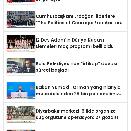
Cumhurbaşkanı Erdoğan, liderlere
“The Politics of Courage: Erdoğan and
the Rise of Türkiye” kitabını takdim
etti
12 Dev Adam’ın Dünya Kupası
Elemeleri maç programı belli oldu
Bolu Belediyesinde “irtikap” davası
süreci başladı
Bakan Yumaklı: Orman yangınlarıyla
mücadele eden 28 bin personelimiz
var
Diyarbakır merkezli 6 ilde organize
suç örgütüne operasyon: 27 gözaltı