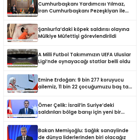
Cumhurbaşkanı Yardımcısı Yılmaz,
İran Cumhurbaşkanı Pezeşkiyan ile
görüştü
Şanlıurfa’daki köpek saldırısı olayına
Mülkiye Müfettişi görevlendirildi
A Milli Futbol Takımımızın UEFA Uluslar
Ligi’nde oynayacağı statlar belli oldu
Emine Erdoğan: 9 bin 277 koruyucu
ailemiz, 11 bin 22 çocuğumuzu baş tacı
ediyor
Ömer Çelik: İsrail’in Suriye’deki
saldırıları bölge barışı için yeni bir
tehdit dalgasıdır
Bakan Memişoğlu: Sağlık sanayiinde
de dünya liderlerinden biri olacağız