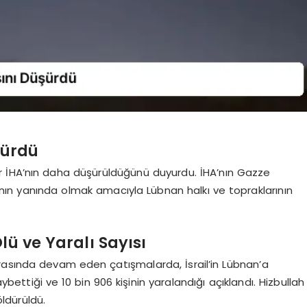
üşürdü
bir İHA’nın daha düşürüldüğünü duyurdu. İHA’nın Gazze
lkının yanında olmak amacıyla Lübnan halkı ve topraklarının
ü ve Yaralı Sayısı
 arasında devam eden çatışmalarda, İsrail’in Lübnan’a
aybettiği ve 10 bin 906 kişinin yaralandığı açıklandı. Hizbullah
öldürüldü.