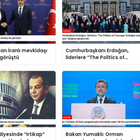
an İranlı mevkidaşı
Cumhurbaşkanı Erdoğan,
 görüştü
liderlere “The Politics of
Courage: Erdoğan and the
Rise of Türkiye” kitabını
takdim etti
diyesinde “irtikap”
Bakan Yumaklı: Orman