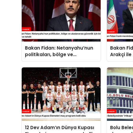
Bakan Fidan: Netanyahu’nun
Bakan Fid
politikaları, bölge ve
Arakçi ile
uluslararası güvenlik için bir
yük ve tehdit
12 Dev Adam’ın Dünya Kupası
Bolu Bele