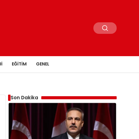
I
EĞITIM
GENEL
Son Dakika