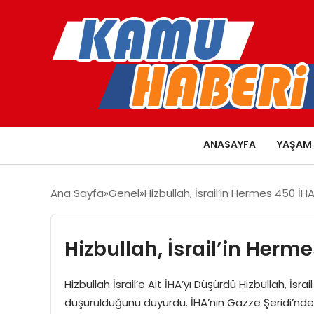
ANASAYFA
YAŞAM
Ana Sayfa
Genel
Hizbullah, İsrail’in Hermes 450 İH
Hizbullah, İsrail’in Herm
Hizbullah İsrail’e Ait İHA’yı Düşürdü Hizbullah, İsr
düşürüldüğünü duyurdu. İHA’nın Gazze Şeridi’ndeki