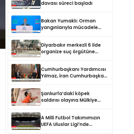
davası süreci başladı
Bakan Yumaklı: Orman
yangınlarıyla mücadele
eden 28 bin personelimiz
var
Diyarbakır merkezli 6 ilde
organize suç örgütüne
operasyon: 27 gözaltı
Cumhurbaşkanı Yardımcısı
Yılmaz, İran Cumhurbaşkanı
Pezeşkiyan ile görüştü
Şanlıurfa’daki köpek
saldırısı olayına Mülkiye
Müfettişi görevlendirildi
A Milli Futbol Takımımızın
UEFA Uluslar Ligi’nde
oynayacağı statlar belli