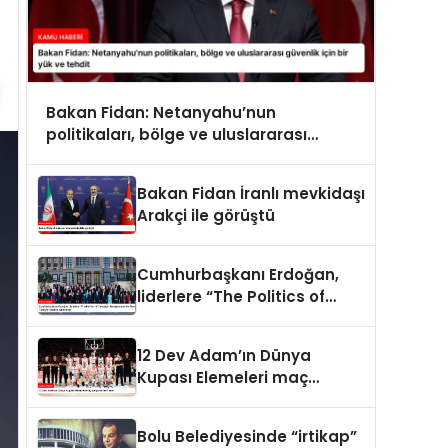
Bakan Fidan: Netanyahu’nun
politikaları, bölge ve uluslararası
güvenlik için bir yük ve tehdit
Bakan Fidan İranlı mevkidaşı
Arakçi ile görüştü
Cumhurbaşkanı Erdoğan,
liderlere “The Politics of
Courage: Erdoğan and the
Rise of Türkiye” kitabını
12 Dev Adam’ın Dünya
takdim etti
Kupası Elemeleri maç
programı belli oldu
Bolu Belediyesinde “irtikap”