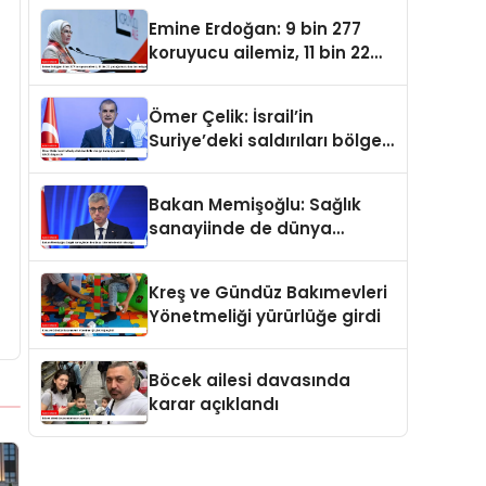
oldu
Emine Erdoğan: 9 bin 277
koruyucu ailemiz, 11 bin 22
çocuğumuzu baş tacı ediyor
Ömer Çelik: İsrail’in
Suriye’deki saldırıları bölge
barışı için yeni bir tehdit
dalgasıdır
Bakan Memişoğlu: Sağlık
sanayiinde de dünya
liderlerinden biri olacağız
Kreş ve Gündüz Bakımevleri
Yönetmeliği yürürlüğe girdi
Böcek ailesi davasında
karar açıklandı