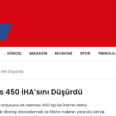
GÜNCEL
MAGAZIN
EKONOMI
SPOR
TEKNOLOJ
A’sını Düşürdü
es 450 İHA’sını Düşürdü
ail ordusuna ait Hermes 450 tipi bir İHA’nın daha
 direnişi desteklemek ve Filistin halkının yanında olmak