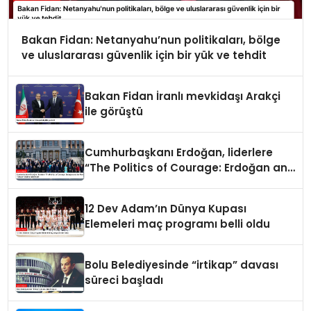
Bakan Fidan: Netanyahu’nun politikaları, bölge
ve uluslararası güvenlik için bir yük ve tehdit
Bakan Fidan İranlı mevkidaşı Arakçi
ile görüştü
Cumhurbaşkanı Erdoğan, liderlere
“The Politics of Courage: Erdoğan and
the Rise of Türkiye” kitabını takdim
etti
12 Dev Adam’ın Dünya Kupası
Elemeleri maç programı belli oldu
Bolu Belediyesinde “irtikap” davası
süreci başladı