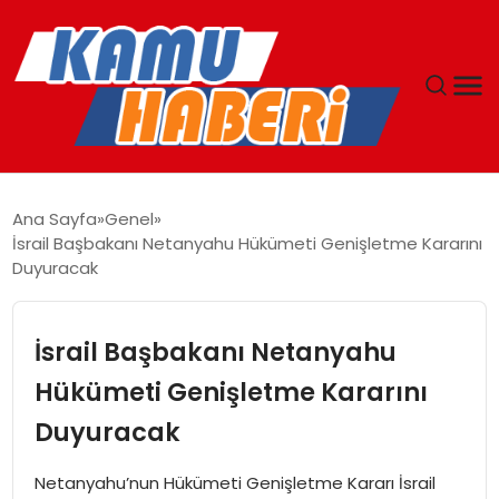
ANASAYFA
Ana Sayfa
Genel
İsrail Başbakanı Netanyahu Hükümeti Genişletme Kararını
YAŞAM
Duyuracak
GÜNCEL
İsrail Başbakanı Netanyahu
MAGAZIN
Hükümeti Genişletme Kararını
Duyuracak
EKONOMI
Netanyahu’nun Hükümeti Genişletme Kararı İsrail
SPOR