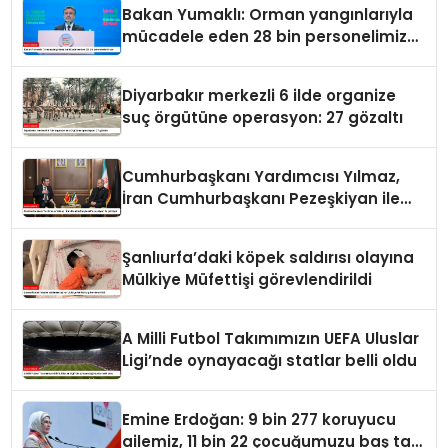
Bakan Yumaklı: Orman yangınlarıyla
mücadele eden 28 bin personelimiz
var
Diyarbakır merkezli 6 ilde organize
suç örgütüne operasyon: 27 gözaltı
Cumhurbaşkanı Yardımcısı Yılmaz,
İran Cumhurbaşkanı Pezeşkiyan ile
görüştü
Şanlıurfa’daki köpek saldırısı olayına
Mülkiye Müfettişi görevlendirildi
A Milli Futbol Takımımızın UEFA Uluslar
Ligi’nde oynayacağı statlar belli oldu
Emine Erdoğan: 9 bin 277 koruyucu
ailemiz, 11 bin 22 çocuğumuzu baş tacı