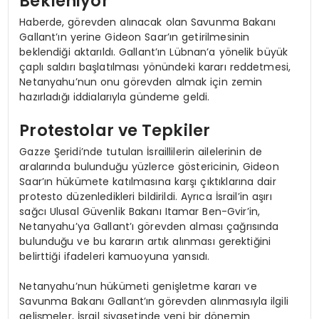
Bekleniyor
Haberde, görevden alınacak olan Savunma Bakanı
Gallant’ın yerine Gideon Saar’ın getirilmesinin
beklendiği aktarıldı. Gallant’ın Lübnan’a yönelik büyük
çaplı saldırı başlatılması yönündeki kararı reddetmesi,
Netanyahu’nun onu görevden almak için zemin
hazırladığı iddialarıyla gündeme geldi.
Protestolar ve Tepkiler
Gazze Şeridi’nde tutulan İsraillilerin ailelerinin de
aralarında bulunduğu yüzlerce göstericinin, Gideon
Saar’ın hükümete katılmasına karşı çıktıklarına dair
protesto düzenledikleri bildirildi. Ayrıca İsrail’in aşırı
sağcı Ulusal Güvenlik Bakanı Itamar Ben-Gvir’in,
Netanyahu’ya Gallant’ı görevden alması çağrısında
bulunduğu ve bu kararın artık alınması gerektiğini
belirttiği ifadeleri kamuoyuna yansıdı.
Netanyahu’nun hükümeti genişletme kararı ve
Savunma Bakanı Gallant’ın görevden alınmasıyla ilgili
gelişmeler, İsrail siyasetinde yeni bir dönemin