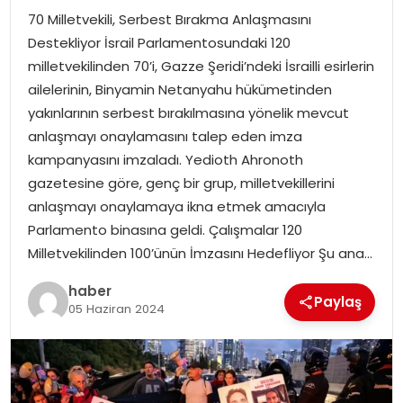
70 Milletvekili, Serbest Bırakma Anlaşmasını
TEKNOLOJI
Destekliyor İsrail Parlamentosundaki 120
milletvekilinden 70’i, Gazze Şeridi’ndeki İsrailli esirlerin
EĞITIM
ailelerinin, Binyamin Netanyahu hükümetinden
yakınlarının serbest bırakılmasına yönelik mevcut
GENEL
anlaşmayı onaylamasını talep eden imza
kampanyasını imzaladı. Yedioth Ahronoth
gazetesine göre, genç bir grup, milletvekillerini
anlaşmayı onaylamaya ikna etmek amacıyla
Parlamento binasına geldi. Çalışmalar 120
Milletvekilinden 100’ünün İmzasını Hedefliyor Şu ana…
haber
Paylaş
05 Haziran 2024