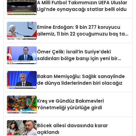
A Milli Futbol Takımımızın UEFA Uluslar
Ligi’nde oynayacağı statlar belli oldu
Emine Erdoğan: 9 bin 277 koruyucu
ailemiz, 11 bin 22 çocuğumuzu baş tacı
ediyor
Ömer Çelik: İsrail’in Suriye’deki
saldırıları bölge barışı için yeni bir
tehdit dalgasıdır
Bakan Memişoğlu: Sağlık sanayiinde
de dünya liderlerinden biri olacağız
Kreş ve Gündüz Bakımevleri
Yönetmeliği yürürlüğe girdi
Böcek ailesi davasında karar
açıklandı