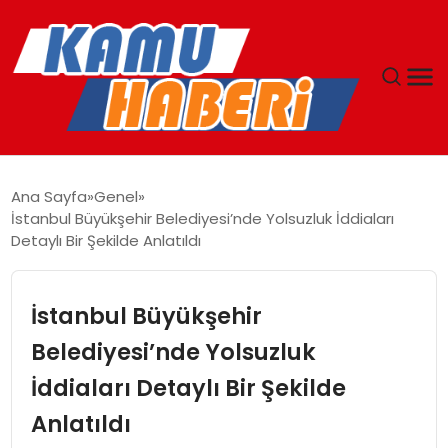
ANASAYFA
Ana Sayfa
Genel
İstanbul Büyükşehir Belediyesi’nde Yolsuzluk İddiaları
YAŞAM
Detaylı Bir Şekilde Anlatıldı
GÜNCEL
İstanbul Büyükşehir
MAGAZIN
Belediyesi’nde Yolsuzluk
İddiaları Detaylı Bir Şekilde
EKONOMI
Anlatıldı
SPOR