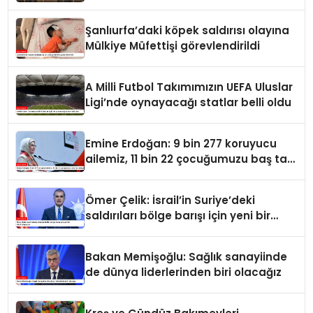
görüştü
Şanlıurfa’daki köpek saldırısı olayına
Mülkiye Müfettişi görevlendirildi
A Milli Futbol Takımımızın UEFA Uluslar
Ligi’nde oynayacağı statlar belli oldu
Emine Erdoğan: 9 bin 277 koruyucu
ailemiz, 11 bin 22 çocuğumuzu baş tacı
ediyor
Ömer Çelik: İsrail’in Suriye’deki
saldırıları bölge barışı için yeni bir
tehdit dalgasıdır
Bakan Memişoğlu: Sağlık sanayiinde
de dünya liderlerinden biri olacağız