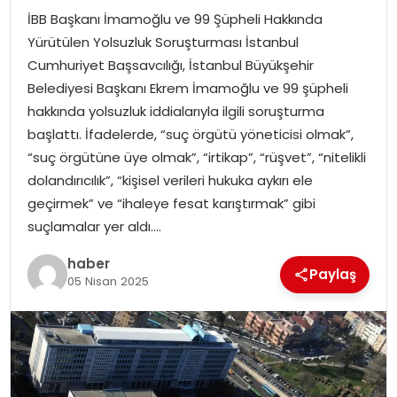
İBB Başkanı İmamoğlu ve 99 Şüpheli Hakkında
TEKNOLOJI
Yürütülen Yolsuzluk Soruşturması İstanbul
Cumhuriyet Başsavcılığı, İstanbul Büyükşehir
EĞITIM
Belediyesi Başkanı Ekrem İmamoğlu ve 99 şüpheli
hakkında yolsuzluk iddialarıyla ilgili soruşturma
GENEL
başlattı. İfadelerde, “suç örgütü yöneticisi olmak”,
“suç örgütüne üye olmak”, “irtikap”, “rüşvet”, “nitelikli
dolandırıcılık”, “kişisel verileri hukuka aykırı ele
geçirmek” ve “ihaleye fesat karıştırmak” gibi
suçlamalar yer aldı….
haber
Paylaş
05 Nisan 2025