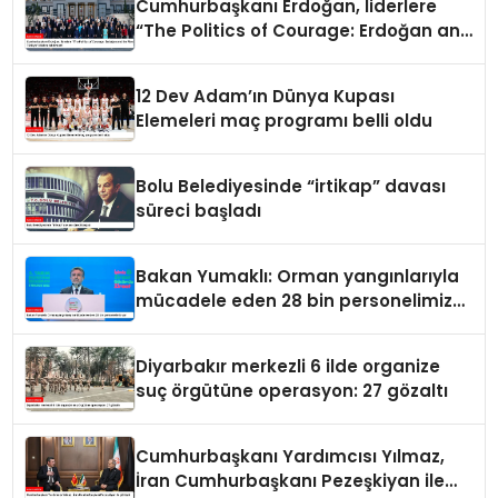
Cumhurbaşkanı Erdoğan, liderlere
“The Politics of Courage: Erdoğan and
the Rise of Türkiye” kitabını takdim
etti
12 Dev Adam’ın Dünya Kupası
Elemeleri maç programı belli oldu
Bolu Belediyesinde “irtikap” davası
süreci başladı
Bakan Yumaklı: Orman yangınlarıyla
mücadele eden 28 bin personelimiz
var
Diyarbakır merkezli 6 ilde organize
suç örgütüne operasyon: 27 gözaltı
Cumhurbaşkanı Yardımcısı Yılmaz,
İran Cumhurbaşkanı Pezeşkiyan ile