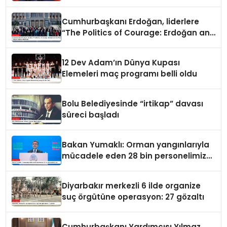
Cumhurbaşkanı Erdoğan, liderlere
“The Politics of Courage: Erdoğan and
the Rise of Türkiye” kitabını takdim
etti
12 Dev Adam’ın Dünya Kupası
Elemeleri maç programı belli oldu
Bolu Belediyesinde “irtikap” davası
süreci başladı
Bakan Yumaklı: Orman yangınlarıyla
mücadele eden 28 bin personelimiz
var
Diyarbakır merkezli 6 ilde organize
suç örgütüne operasyon: 27 gözaltı
Cumhurbaşkanı Yardımcısı Yılmaz,