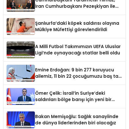
İran Cumhurbaşkanı Pezeşkiyan ile
görüştü
Şanlıurfa’daki köpek saldırısı olayına
Mülkiye Müfettişi görevlendirildi
A Milli Futbol Takımımızın UEFA Uluslar
Ligi’nde oynayacağı statlar belli oldu
Emine Erdoğan: 9 bin 277 koruyucu
ailemiz, 11 bin 22 çocuğumuzu baş tacı
ediyor
Ömer Çelik: İsrail’in Suriye’deki
saldırıları bölge barışı için yeni bir
tehdit dalgasıdır
Bakan Memişoğlu: Sağlık sanayiinde
de dünya liderlerinden biri olacağız