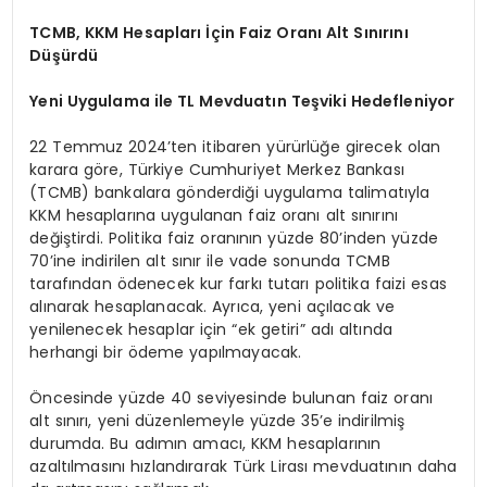
TCMB, KKM Hesapları İçin Faiz Oranı Alt Sınırını
Düşürdü
Yeni Uygulama ile TL Mevduatın Teşviki Hedefleniyor
22 Temmuz 2024’ten itibaren yürürlüğe girecek olan
karara göre, Türkiye Cumhuriyet Merkez Bankası
(TCMB) bankalara gönderdiği uygulama talimatıyla
KKM hesaplarına uygulanan faiz oranı alt sınırını
değiştirdi. Politika faiz oranının yüzde 80’inden yüzde
70’ine indirilen alt sınır ile vade sonunda TCMB
tarafından ödenecek kur farkı tutarı politika faizi esas
alınarak hesaplanacak. Ayrıca, yeni açılacak ve
yenilenecek hesaplar için “ek getiri” adı altında
herhangi bir ödeme yapılmayacak.
Öncesinde yüzde 40 seviyesinde bulunan faiz oranı
alt sınırı, yeni düzenlemeyle yüzde 35’e indirilmiş
durumda. Bu adımın amacı, KKM hesaplarının
azaltılmasını hızlandırarak Türk Lirası mevduatının daha